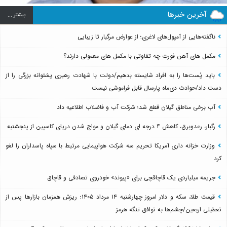
آخرین خبرها
بيشتر ...
ناگفته‌هایی از آمپول‌های لاغری؛ از عوارض مرگبار تا زیبایی
مکمل های آهن فورت چه تفاوتی با مکمل های معمولی دارند؟
باید پُست‌ها را به افراد شایسته بدهیم/دولت با شهادت رهبری پشتوانه بزرگی را از
دست داد/حوادث دی‌ماه پارسال قابل فراموشی نیست
آب برخی مناطق گیلان قطع شد؛ شرکت آب و فاضلاب اطلاعیه داد
رگبار، رعدوبرق، کاهش ۴ درجه ای دمای گیلان و مواج شدن دریای کاسپین از پنجشنبه
وزارت خزانه داری آمریکا تحریم سه شرکت هواپیمایی مرتبط با سپاه پاسداران را لغو
کرد
جریمه میلیاردی یک قاچاقچی برای «پیوند» خودروی تصادفی و قاچاق
قیمت طلا، سکه و دلار امروز چهارشنبه ۱۴ مرداد ۱۴۰۵؛ ریزش همزمان بازارها پس از
تعطیلی اربعین/چشم‌ها به توافق تنگه هرمز