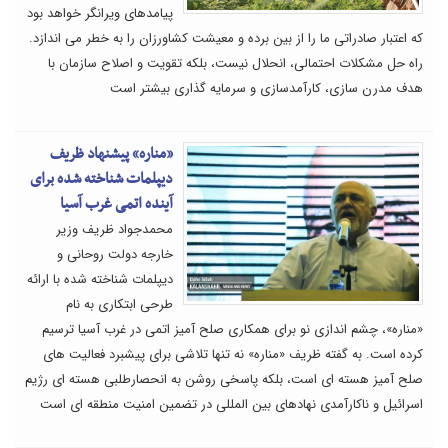
پیامدهای ویرانگر خواهد بود
که اعتبار صادراتی ما را از بین برده و معیشت کشاورزان را به خطر می اندازد.
راه حل مشکلات احتمالی، انحلال نیست، بلکه تقویت و اصلاح سازمان با
هدف مدرن سازی، کارآمدسازی و سرمایه گذاری بیشتر است
«مناره» پیشنهاد ظریف
دیپلمات شناخته شده برای
آینده اتمی غرب آسیا
محمدجواد ظریف وزیر
خارجه دولت روحانی و
دیپلمات شناخته شده با ارائه
طرحی ابتکاری به نام
«مناره»، چشم اندازی نو برای همکاری صلح آمیز اتمی در غرب آسیا ترسیم
کرده است. به گفته ظریف «مناره» نه تنها تلاشی برای پیشبرد فعالیت های
صلح آمیز هسته ای است، بلکه پاسخی روشن به انحصارطلبی هسته ای رژیم
اسرائیل و ناکارآمدی نهادهای بین المللی در تضمین امنیت منطقه ای است