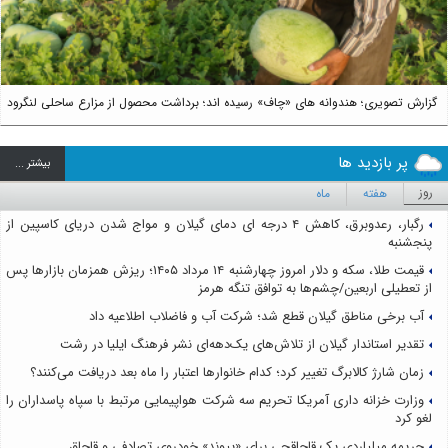
گزارش تصویری؛ هندوانه های «چاف» رسیده اند؛ برداشت محصول از مزارع ساحلی لنگرود
پر بازدید ها
بيشتر ...
روز
هفته
ماه
رگبار، رعدوبرق، کاهش ۴ درجه ای دمای گیلان و مواج شدن دریای کاسپین از
پنجشنبه
قیمت طلا، سکه و دلار امروز چهارشنبه ۱۴ مرداد ۱۴۰۵؛ ریزش همزمان بازارها پس
از تعطیلی اربعین/چشم‌ها به توافق تنگه هرمز
آب برخی مناطق گیلان قطع شد؛ شرکت آب و فاضلاب اطلاعیه داد
تقدیر استاندار گیلان از تلاش‌های یک‌دهه‌ای نشر فرهنگ ایلیا در رشت
زمان شارژ کالابرگ تغییر کرد؛ کدام خانوارها اعتبار را ماه بعد دریافت می‌کنند؟
وزارت خزانه داری آمریکا تحریم سه شرکت هواپیمایی مرتبط با سپاه پاسداران را
لغو کرد
جریمه میلیاردی یک قاچاقچی برای «پیوند» خودروی تصادفی و قاچاق