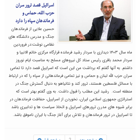
اسرائیل قصد ترور سران
حزب الله، حماس و
فرماندهان سپاه را دارد
حسین علایی از فرماندهان
جنگ و مدرس دانشگاه های
نظامی نوشت:در فروردین
ماه سال ۱۴۰۳ دیداری با سردار رشید فرمانده قرارگاه مرکزی خاتم الانبیا و
سردار محمد باقری رئیس ستاد کل نیروهای مسلح به مناسبت ایام نوروز
داشتم. به آنها گفتم که برداشت من این است که اسراییل قصد دارد تا تمامی
سران حزب الله لبنان و حماس و نیز تمامی فرماندهانی از سپاه را که در ارتباط
با مسائل فلسطین هستند، ترور کند و نتانیاهو به دنبال گسترش جنگ در
منطقه است. رشید این مطلب را قبول داشت. به وی گفتم بهتر است که
استراتژی جمهوری اسلامی ایران، نخوردن از اسراییل، حفاظت فرماندهان در
برابر شیوه های مدرن ترورهای اسراییل و اتخاذ سیاست ها و تدابیری باشد
تا اسراییل در ترور فرماندهان و تلاش برای آغاز جنگ با ایران ناموفق باشد.