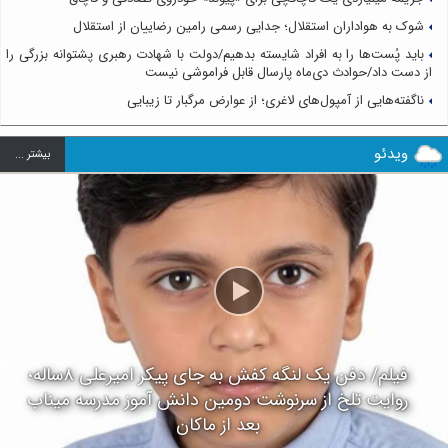
شوک به هواداران استقلال؛ جدایی رسمی رامین رضاییان از استقلال
باید پُست‌ها را به افراد شایسته بدهیم/دولت با شهادت رهبری پشتوانه بزرگی را
از دست داد/حوادث دی‌ماه پارسال قابل فراموشی نیست
ناگفته‌هایی از آمپول‌های لاغری؛ از عوارض مرگبار تا زیبایی
ویدئو
بيشتر ...
فیلم/ دفن یک لنگه کفش به جای پیکر امیرعلی ۸ساله؛
روایت تلخ از سرنوشت دومین دانش آموز مدرسه میناب
بعد از ماکان