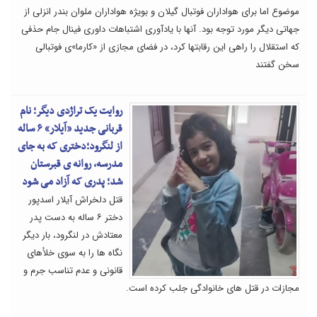
موضوع اما برای هواداران فوتبال گیلان و بویژه هواداران ملوان بندر انزلی از
جهاتی دیگر مورد توجه بود. آنها با یادآوری اشتباهات داوری فینال جام حذفی
که استقلال را راهی این رقابتها کرد، در فضای مجازی از «کارما»ی فوتبالی
سخن گفتند
روایت یک تراژدی دیگر؛ نام
قربانی جدید «آیلار» ۶ ساله
از لنگرود؛دختری که به جای
مدرسه، روانه ی قبرستان
شد؛ پدری که آزاد می شود
قتل دلخراش آیلار اسدپور
دختر ۶ ساله به دست پدر
معتادش در لنگرود، بار دیگر
نگاه ها را به سوی خلأهای
قانونی و عدم تناسب جرم و
مجازات در قتل های خانوادگی جلب کرده است.