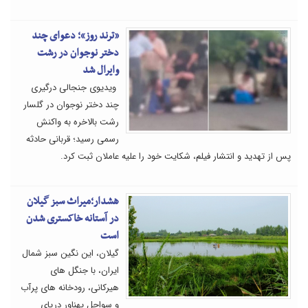
«ترند روز»؛ دعوای چند
دختر نوجوان در رشت
وایرال شد
ویدیوی جنجالی درگیری
چند دختر نوجوان در گلسار
رشت بالاخره به واکنش
رسمی رسید؛ قربانی حادثه
پس از تهدید و انتشار فیلم، شکایت خود را علیه عاملان ثبت کرد.
هشدار؛میراث سبز گیلان
در آستانه خاکستری شدن
است
گیلان، این نگین سبز شمال
ایران، با جنگل های
هیرکانی، رودخانه های پرآب
و سواحل پهناور دریای