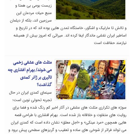
زیست بومی بی همتا و
منبع حیات مردمان این
سرزمین اند، بلکه از دیلمان
و تالش تا مارلیک و اشکَوَر، خاستگاه تمدن هایی بوده اند که در تاریخ و
اساطیر ایران نقشی ماندگار ایفا کرده اند. میراثی که امروز بیش از همیشه
نیازمند حفاظت است
مثلث های عشقی زخمی
می شوند/ بهرام افشاری چه
تاثیری بر ژانر کمدی
گذاشت؟
سینمای کمدی ایران در حال
تجربه تحولی نوین است؛
سوژه های تکراری مثلث های عشقی در آثار اخیر کم رنگ شده و فضا برای
روایت های متفاوت و خلاقانه باز شده است. بهرام افشاری با طراحی قصه
هایی همچون «مرد عینکی» و «اجل معلق» نشان داده است که کمدی ایران
می تواند فراتر از شوخی های ساده و تعقیب و گریزهای سطحی پیش برود و