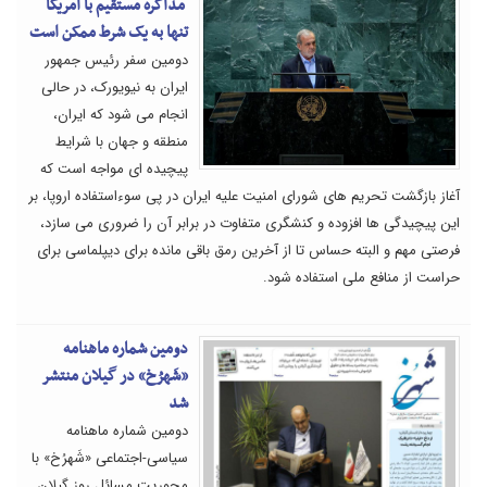
مذاکره مستقیم با آمریکا
تنها به یک شرط ممکن است
دومین سفر رئیس جمهور
ایران به نیویورک، در حالی
انجام می شود که ایران،
منطقه و جهان با شرایط
پیچیده ای مواجه است که
آغاز بازگشت تحریم های شورای امنیت علیه ایران در پی سوءاستفاده اروپا، بر
این پیچیدگی ها افزوده و کنشگری متفاوت در برابر آن را ضروری می سازد،
فرصتی مهم و البته حساس تا از آخرین رمق باقی مانده برای دیپلماسی برای
حراست از منافع ملی استفاده شود.
دومین شماره ماهنامه
«شَهرُخ» در گیلان منتشر
شد
دومین شماره ماهنامه
سیاسی-اجتماعی «شَهرُخ» با
محوریت مسائل روز گیلان