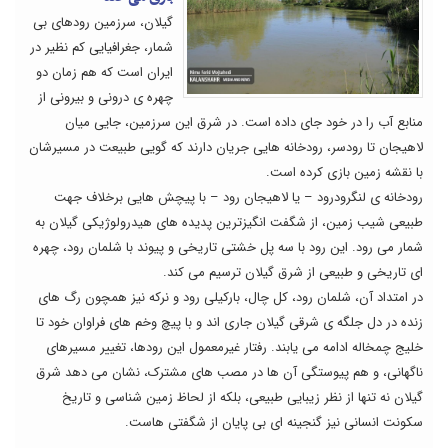
گیلان، سرزمین رودهای بی
شمار، جغرافیایی کم نظیر در
ایران است که هم زمان دو
چهره ی درونی و بیرونی از
منابع آب را در خود جای داده است. در شرق این سرزمین، جایی میان
لاهیجان تا رودسر، رودخانه هایی جریان دارند که گویی طبیعت در مسیرشان
با نقشه زمین بازی کرده است.
رودخانه ی لنگرودرود – یا لاهیجان رود – با پیچش هایی برخلاف جهت
طبیعی شیب زمین، از شگفت انگیزترین پدیده های هیدرولوژیکی گیلان به
شمار می رود. این رود با سه پل خشتی تاریخی و پیوند با شلمان رود، چهره
ای تاریخی و طبیعی از شرق گیلان ترسیم می کند.
در امتداد آن، شلمان رود، کل چال، بارکیلی رود و نرکه نیز همچون رگ های
زنده در دل جلگه ی شرقی گیلان جاری اند و با پیچ وخم های فراوان خود تا
خلیج چمخاله ادامه می یابند. رفتار غیرمعمول این رودها، تغییر مسیرهای
ناگهانی، و هم پیوستگی آن ها در مصب های مشترک، نشان می دهد شرق
گیلان نه تنها از نظر زیبایی طبیعی، بلکه از لحاظ زمین شناسی و تاریخ
سکونت انسانی نیز گنجینه ای بی پایان از شگفتی هاست.