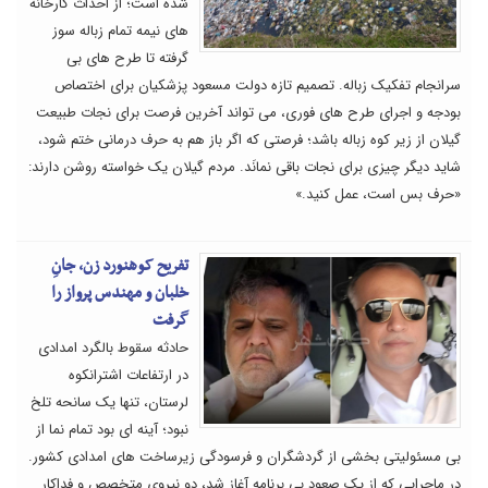
شده است؛ از احداث کارخانه
های نیمه تمام زباله سوز
گرفته تا طرح های بی
سرانجام تفکیک زباله. تصمیم تازه دولت مسعود پزشکیان برای اختصاص
بودجه و اجرای طرح های فوری، می تواند آخرین فرصت برای نجات طبیعت
گیلان از زیر کوه زباله باشد؛ فرصتی که اگر باز هم به حرف درمانی ختم شود،
شاید دیگر چیزی برای نجات باقی نمانَد. مردم گیلان یک خواسته روشن دارند:
«حرف بس است، عمل کنید.»
تفریح کوهنورد زن، جانِ
خلبان و مهندس پرواز را
گرفت
حادثه سقوط بالگرد امدادی
در ارتفاعات اشترانکوه
لرستان، تنها یک سانحه تلخ
نبود؛ آینه ای بود تمام نما از
بی مسئولیتی بخشی از گردشگران و فرسودگی زیرساخت های امدادی کشور.
در ماجرایی که از یک صعود بی برنامه آغاز شد، دو نیروی متخصص و فداکار