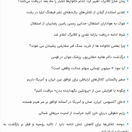
زمان شارژ کالابرگ تغییر کرد؛ کدام خانوارها اعتبار را ماه بعد دریافت می‌کنند؟
تقدیر استاندار گیلان از تلاش‌های یک‌دهه‌ای نشر فرهنگ ایلیا در رشت
شوک به هواداران استقلال؛ جدایی رسمی رامین رضاییان از استقلال
شرط ادامه دریافت یارانه نقدی و کالابرگ اعلام شد
چرا بعضی خانواده ها از خرید سنگ قبر سفارشی پشیمان می شوند؟
درگذشت دکتر هانیه حقانی‌پور، پزشک جوان در فومن
آیا سود ۳ میلیون تومانی سهام عدالت واقعی است؟
سفیر پاکستان: کانال‌های ارتباطی برای توافق بین ایران و آمریکا داریم
چگونه با افزایش سن از «پروتئین نگهدارنده بدن» مراقبت کنیم؟
ادعای آکسیوس: ایران، عمان و آمریکا در آستانه توافق بر سر هرمز هستند
رژیم حقوقی دریای خزر؛ کلید حراست از امنیت مرزهای شمالی
دوحه: تلاش‌ها برای کاهش تنش ادامه دارد / تاکید روسیه و قطر بر بازگشت به
تفاهم‌نامه اسلام‌آباد