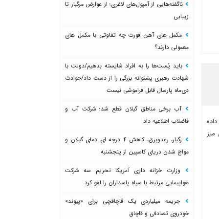
ناگفته‌هایی از آمپول‌های لاغری؛ از عوارض مرگبار تا
زیبایی
مکمل های آهن فورت چه تفاوتی با مکمل های
معمولی دارند؟
باید پُست‌ها را به افراد شایسته بدهیم/دولت با
شهادت رهبری پشتوانه بزرگی را از دست داد/حوادث
دی‌ماه پارسال قابل فراموشی نیست
آب برخی مناطق گیلان قطع شد؛ شرکت آب و
فاضلاب اطلاعیه داد
داده
 میز
رگبار، رعدوبرق، کاهش ۴ درجه ای دمای گیلان و
مواج شدن دریای کاسپین از پنجشنبه
وزارت خزانه داری آمریکا تحریم سه شرکت
هواپیمایی مرتبط با سپاه پاسداران را لغو کرد
جریمه میلیاردی یک قاچاقچی برای «پیوند»
خودروی تصادفی و قاچاق