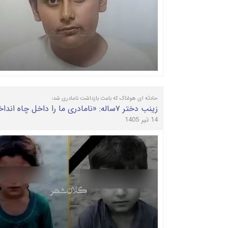
حادثه ای هولناک که باعث بازداشت نامادری شد؛
زینب دختر ۷ساله: «نامادری ما را داخل چاه انداخت و میثم کشته شد»
14 تیر 1405