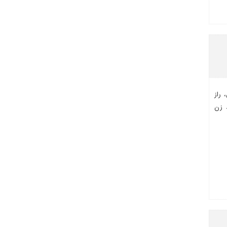
راز
د زن