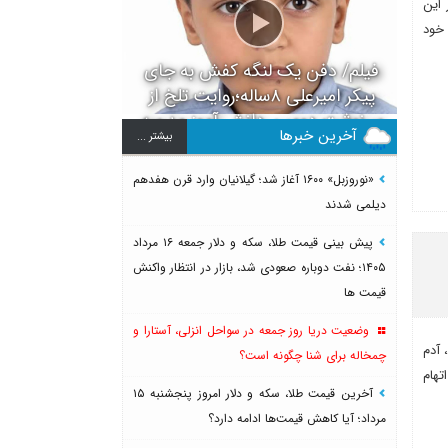
 این
له و دانشجوی خود
فیلم/ دفن یک لنگه کفش به جای
پیکر امیرعلی ۸ساله؛روایت تلخ از
سرنوشت دومین دانش آموز مدرسه
آخرین خبرها
بيشتر ...
میناب بعد از ماکان
«نوروزبل» ۱۶۰۰ آغاز شد؛ گیلانیان وارد قرن هفدهم
دیلمی شدند
پیش بینی قیمت طلا، سکه و دلار جمعه ۱۶ مرداد
۱۴۰۵؛ نفت دوباره صعودی شد، بازار در انتظار واکنش
قیمت ها
وضعیت دریا روز جمعه در سواحل انزلی، آستارا و
 آدم
چمخاله برای شنا چگونه است؟
تهام
آخرین قیمت طلا، سکه و دلار امروز پنجشنبه ۱۵
مرداد؛ آیا کاهش قیمت‌ها ادامه دارد؟