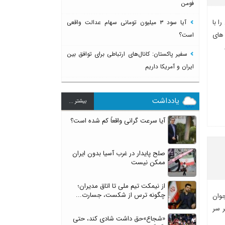
فومن
ا با
آیا سود ۳ میلیون تومانی سهام عدالت واقعی
 های
است؟
سفیر پاکستان: کانال‌های ارتباطی برای توافق بین
ایران و آمریکا داریم
یادداشت
بيشتر ...
آیا سرعت گرانی واقعاً کم شده است؟
صلح پایدار در غرب آسیا بدون ایران
ممکن نیست
از نیمکت تیم ملی تا اتاق مدیران؛
چگونه ترس از شکست، جسارت...
جوان
ر سر
«شجاع»حق داشت شادی کند، حتی