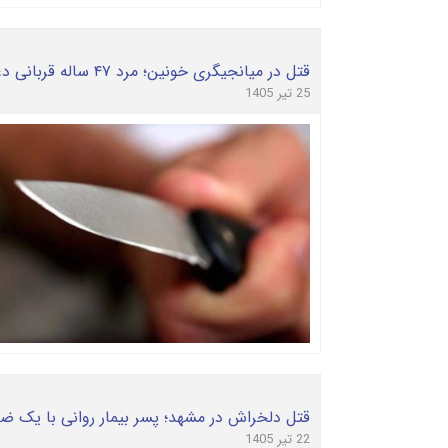
قتل در میانجیگری خونین؛ مرد ۴۷ ساله قربانی دعوای خیابانی در لاهیجان شد
25 تیر 1405
قتل دلخراش در مشهد؛ پسر بیمار روانی با یک ض
22 تیر 1405