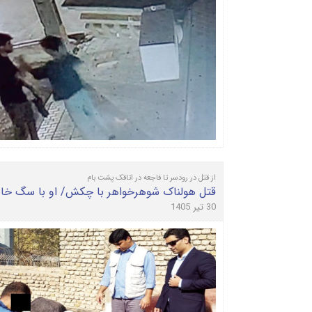
از قتل در رودسر تا فاجعه در اتاقک پشت بام
قتل هولناک شوهرخواهر با چکش/ او با سگ خا
30 تیر 1405