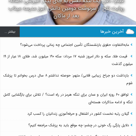
فیلم/ دفن یک لنگه کفش به جای پیکر امیرعلی ۸ساله؛
روایت تلخ از سرنوشت دومین دانش آموز مدرسه میناب
بعد از ماکان
آخرین خبرها
بيشتر ...
مابه‌التفاوت حقوق بازنشستگان تأمین اجتماعی چه زمانی پرداخت می‌شود؟
قیمت طلا، سکه و دلار امروز شنبه ۱۷ مرداد؛ سکه ۱۹۰ میلیون شد، طلای ۱۸ عیار از ۱۹
میلیون گذشت
بازداشت دو جراح زیبایی قلابی/ متهم: حوصله نداشتم ۸ سال درس بخوانم تا پزشک
شوم
توافق ۶۰ روزه ایران و عمان برای تنگه هرمز در راه است؟ / تلاش برای بازگشایی کامل
تنگه و ادامه مذاکرات هسته‌ای
گیلان رتبه نخست کشور در اشتغال و حرفه‌آموزی زندانیان را کسب کرد
دلایل پارگی رگ خونی در چشم؛ چه موقع باید به پزشک مراجعه کنیم؟