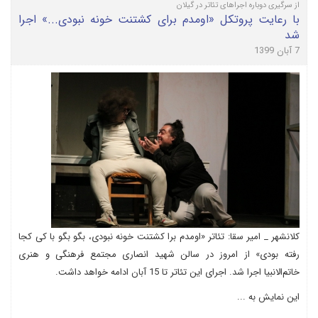
از سرگیری دوباره اجراهای تئاتر در گیلان
با رعایت پروتکل «اومدم برای کشتنت خونه نبودی...» اجرا
شد
7 آبان 1399
کلانشهر _ امیر سقا: تئاتر «اومدم برا کشتنت خونه نبودی، بگو بگو با کی کجا
رفته بودی» از امروز در سالن شهید انصاری مجتمع فرهنگی و هنری
خاتم‌الانبیا اجرا شد. اجرای این تئاتر تا 15 آبان ادامه خواهد داشت.
این نمایش به ...