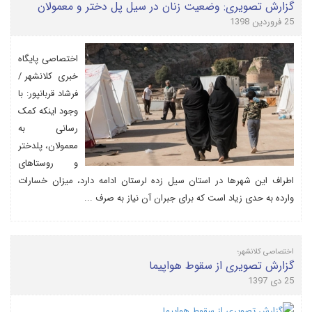
گزارش تصویری: وضعیت زنان در سیل پل دختر و معمولان
25 فروردین 1398
اختصاصی پایگاه
خبری کلانشهر /
فرشاد قربانپور: با
وجود اینکه کمک
رسانی به
معمولان، پلدختر
و روستاهای
اطراف این شهرها در استان سیل زده لرستان ادامه دارد، میزان خسارات
وارده به حدی زیاد است که برای جبران آن نیاز به صرف ...
اختصاصی کلانشهر؛
گزارش تصویری از سقوط هواپیما
25 دی 1397