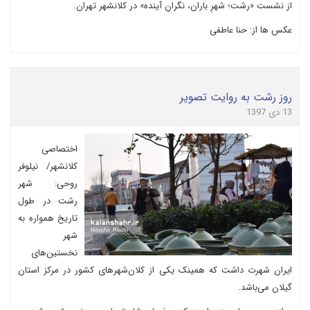
از نشست «رشت؛ شهرِ باران، نگرانِ آینده» در کلانشهر تهران.
عکس ها از: حنا عاطفی
روز رشت به روایت تصویر
13 دی 1397
اختصاصی
کلانشهر/ نیلوفر
روحی: شهر
رشت در طول
تاریخ همواره به
شهر
نخستین‌های
ایران شهرت داشت که همینک یکی از کلان‌شهرهای کشور در مرکز استان
گیلان می‌باشد.