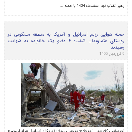
رهبر انقلاب نهم اسفندماه 1404 با حمله ...
حمله هوایی رژیم اسرائیل و آمریکا به منطقه مسکونی در
روستای عثماوندان شفت؛ ۶ عضو یک خانواده به شهادت
رسیدند
9 فروردین 1405
اختصاصی کلانشهر- الهه فلاح: به دنبال تجاوز آمریکا و اسراییل به ایران،صبح