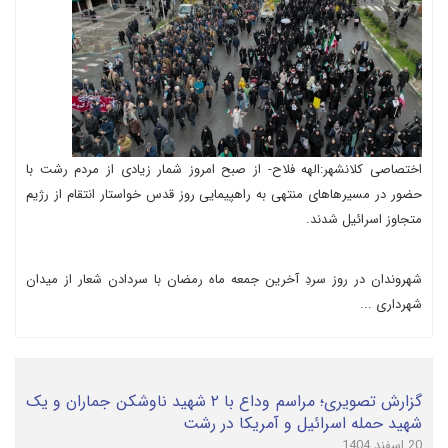
اختصاصی کلانشهر:الهه فلاح- از صبح امروز شمار زیادی از مردم رشت با
حضور در مسیرهاهای منتهی به راهپیمایی روز قدس خواستار انتقام از رژیم
متجاوز اسرائیل شدند.
شهروندان در روز سردِ آخرین جمعه ماه رمضان با سردادن شعار از میدان
شهرداری ...
گزارش تصویری؛ مراسم وداع با ۲ شهید ناوشکن جماران و یک
شهید حمله اسرائیل و آمریکا در رشت
20 اسفند 1404