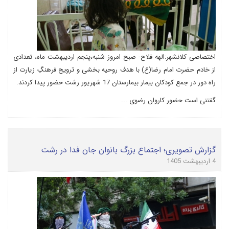
اختصاصی کلانشهر:الهه فلاح- صبح امروز شنبه،پنجم اردیبهشت ماه، تعدادی
از خادم حضرت امام رضا(ع) با هدف روحیه بخشی و ترویج فرهنگِ زیارت از
راه دور در جمع کودکان بیمار بیمارستان 17 شهریور رشت حضور پیدا کردند.
گفتنی است حضور کاروان رضوی ...
گزارش تصویری؛ اجتماع بزرگ بانوان جان فدا در رشت
4 اردیبهشت 1405