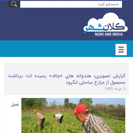
گزارش تصویری؛ هندوانه های «چاف» رسیده اند؛ برداشت
محصول از مزارع ساحلی لنگرود
5 مرداد 1405
فصل