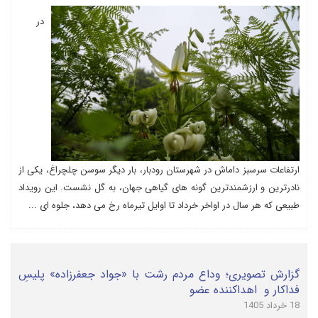
در
ارتفاعات سرسبز داماش در شهرستان رودبار، بار دیگر سوسن چلچراغ، یکی از
نادرترین و ارزشمندترین گونه های گیاهی جهان، به گل نشست. این رویداد
طبیعی که هر سال در اواخر خرداد تا اوایل تیرماه رخ می دهد، جلوه ای ...
گزارش تصویری؛ وداع مردم رشت با «جواد جعفرزاده» پلیسِ
فداکار و اهداکننده عضو
18 خرداد 1405