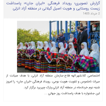
گزارش تصویری؛ رویداد فرهنگی «ایران جان»؛ پاسداشت
زیست روستایی و هویت اصیل گیلانی در منطقه آزاد انزلی
2 خرداد 1405
اختصاصی کلانشهر:الهه فلاح-سازمان منطقه آزاد انزلی، با هدف صیانت از
میراث ناملموس و تقویت هویت بومی، رویداد فرهنگی «ایران جان» را امروز
شنبه دوم خردادماه در منطقه آزاد انزلی،پارک چپرپرد برگزار کرد.
این جشنواره با هدف پاسداشت روز جهانی ...