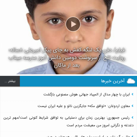
فیلم/ دفن یک لنگه کفش به جای پیکر امیرعلی ۸ساله؛
روایت تلخ از سرنوشت دومین دانش آموز مدرسه میناب
بعد از ماکان
آخرین خبرها
بيشتر ...
ایران با چهار مدال از المپیاد جهانی هوش مصنوعی بازگشت
معاون اردوغان: «توافق مکه» جایگزین ناتو و علیه ایران نیست
رئیس جمهوری: بهترین زمان برای دستیابی به توافق شرایط کنونی است/مهم ترین
دغدغه و نگرانی امروز من معیشت مردم است
علل مرگ زنان در ایران؛ بیماری‌های قلبی همچنان در صدر