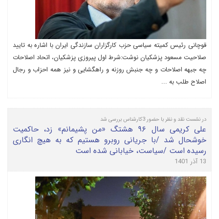
قوچانی رئیس کمیته سیاسی حزب کارگزاران سازندگی ایران با اشاره به تایید
صلاحیت مسعود پزشکیان نوشت:شرط اول پیروزی پزشکیان، اتحاد اصلاحات
چه جبهه اصلاحات و چه جنبش روزنه و راهگشایی و نیز همه احزاب و رجال
اصلاح طلب به ...
در نشست نقد و نظر با حضور 3کارشناس بررسی شد
علی کریمی سال ۹۶ هشتگ «من پشیمانم» زد، حاکمیت
خوشحال شد /با جریانی روبرو هستیم که به هیچ انگاری
رسیده است /سیاست، خیابانی شده است
13 آذر 1401