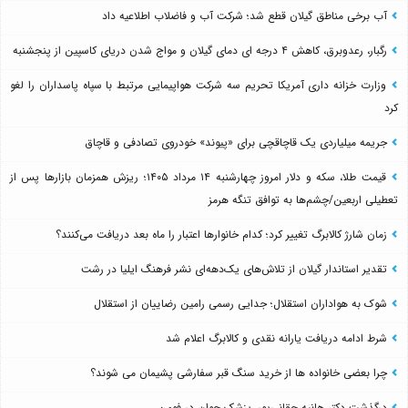
آب برخی مناطق گیلان قطع شد؛ شرکت آب و فاضلاب اطلاعیه داد
رگبار، رعدوبرق، کاهش ۴ درجه ای دمای گیلان و مواج شدن دریای کاسپین از پنجشنبه
وزارت خزانه داری آمریکا تحریم سه شرکت هواپیمایی مرتبط با سپاه پاسداران را لغو
کرد
جریمه میلیاردی یک قاچاقچی برای «پیوند» خودروی تصادفی و قاچاق
قیمت طلا، سکه و دلار امروز چهارشنبه ۱۴ مرداد ۱۴۰۵؛ ریزش همزمان بازارها پس از
تعطیلی اربعین/چشم‌ها به توافق تنگه هرمز
زمان شارژ کالابرگ تغییر کرد؛ کدام خانوارها اعتبار را ماه بعد دریافت می‌کنند؟
تقدیر استاندار گیلان از تلاش‌های یک‌دهه‌ای نشر فرهنگ ایلیا در رشت
شوک به هواداران استقلال؛ جدایی رسمی رامین رضاییان از استقلال
شرط ادامه دریافت یارانه نقدی و کالابرگ اعلام شد
چرا بعضی خانواده ها از خرید سنگ قبر سفارشی پشیمان می شوند؟
درگذشت دکتر هانیه حقانی‌پور، پزشک جوان در فومن