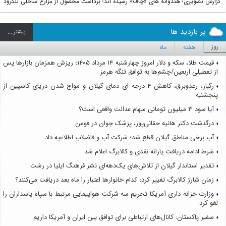
گزارش تصویری؛ هندوانه های «چاف» رسیده اند؛ برداشت محصول از مزارع ساحلی لنگرود
پر بازدید ها
بيشتر ...
روز
هفته
ماه
قیمت طلا، سکه و دلار امروز چهارشنبه ۱۴ مرداد ۱۴۰۵؛ ریزش همزمان بازارها پس
از تعطیلی اربعین/چشم‌ها به توافق تنگه هرمز
رگبار، رعدوبرق، کاهش ۴ درجه ای دمای گیلان و مواج شدن دریای کاسپین از
پنجشنبه
آیا سود ۳ میلیون تومانی سهام عدالت واقعی است؟
درگذشت دکتر هانیه حقانی‌پور، پزشک جوان در فومن
آب برخی مناطق گیلان قطع شد؛ شرکت آب و فاضلاب اطلاعیه داد
شرط ادامه دریافت یارانه نقدی و کالابرگ اعلام شد
تقدیر استاندار گیلان از تلاش‌های یک‌دهه‌ای نشر فرهنگ ایلیا در رشت
زمان شارژ کالابرگ تغییر کرد؛ کدام خانوارها اعتبار را ماه بعد دریافت می‌کنند؟
وزارت خزانه داری آمریکا تحریم سه شرکت هواپیمایی مرتبط با سپاه پاسداران را
لغو کرد
سفیر پاکستان: کانال‌های ارتباطی برای توافق بین ایران و آمریکا داریم