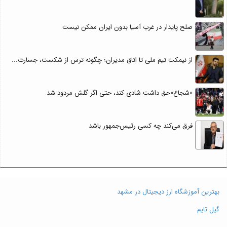
صلح پایدار در غرب آسیا بدون ایران ممکن نیست
از نیمکت تیم ملی تا اتاق مدیران؛ چگونه ترس از شکست، جسارت...
«شجاع»حق داشت شادی کند، حتی اگر گلش مردود شد
فرق می‌کند چه کسی رئیس‌جمهور باشد
بهترین آموزشگاه ارز دیجیتال در مشهد
گیل تایم