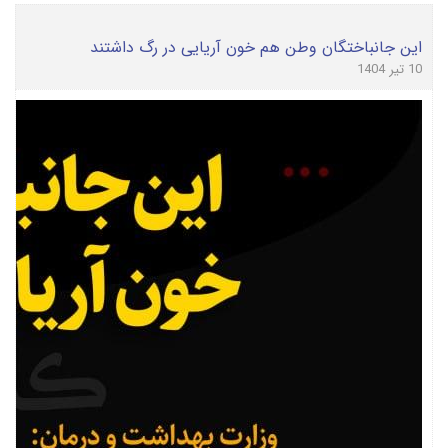
این جانباختگان وطن هم خون آریایی در رگ داشتند
10 تیر 1404