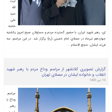
آیت
الله
سید
علی
خامنه
ای، رهبر شهید ایران، با حضور گسترده مردم و مسئولان صبح امروز یکشنبه
جهاردهم تیرماه در مصلای امام خمینی (ره) برگزار شد. در این مراسم، سه
فرزند ایشان، حجج الاسلام ...
گزارش تصویری کلانشهر از مراسم وداع مردم با رهبر شهید
انقلاب و خانواده ایشان در مصلای تهران
13 تیر 1405
مراسم
وداع با
رهبر