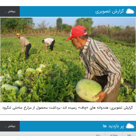
گزارش تصویری
بيشتر ...
us
Next
گزارش تصویری؛ هندوانه های «چاف» رسیده اند؛ برداشت محصول از مزارع ساحلی لنگرود
پر بازدید ها
بيشتر ...
روز
هفته
ماه