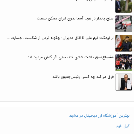
صلح پایدار در غرب آسیا بدون ایران ممکن نیست
از نیمکت تیم ملی تا اتاق مدیران؛ چگونه ترس از شکست، جسارت...
«شجاع»حق داشت شادی کند، حتی اگر گلش مردود شد
فرق می‌کند چه کسی رئیس‌جمهور باشد
بهترین آموزشگاه ارز دیجیتال در مشهد
گیل تایم