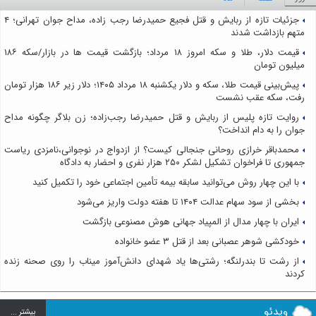
جزئیات تازه از ربایش و قتل فجیع حمیدرضا رجب زاده، مداح جوان تهرانی؛ ۴
متهم بازداشت شدند
قیمت دلار، طلا و سکه امروز ۱۸ مرداد؛ بازگشت قیمت ها در بازار/سکه ۱۸۶
میلیون تومان
پیش‌بینی قیمت طلا، سکه و دلار یکشنبه ۱۸ مرداد ۱۴۰۵؛ دلار زیر ۱۸۶ هزار تومان
رفت، سکه عقب نشست
روایت تازه پلیس از ربایش و قتل حمیدرضا رجب‌زاده؛ زن بلاگر چگونه مداح
جوان را به دام انداخت؟
محمدباقر خرازی روحانی جنجالی کیست؟ از ازدواج در نوجوانی،نامزدی ریاست
جمهوری تا فراخوان تشکیل لشکر ۲۵۰ هزار نفری و احضار به دادگاه
با این چهار روش می‌توانید سابقه بیمه تأمین اجتماعی خود را تکمیل کنید
بخشی از سود سهام عدالت ۱۴۰۴ تا هفته دولت واریز می‌شود
ایران با چهار مدال از المپیاد جهانی هوش مصنوعی بازگشت
خودکشی شوهر عصبانی بعد از قتل ۳ عضو خانواده
از رشت تا بندرلنگه؛ رشتی‌ها یاد شهدای دانش‌آموز میناب را روی صحنه زنده
کردند
ویدئو
بيشتر ...