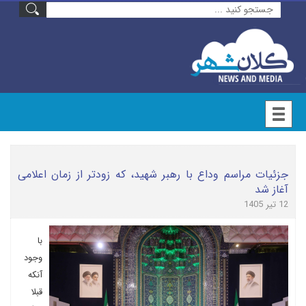
جزئیات مراسم وداع با رهبر شهید، که زودتر از زمان اعلامی
آغاز شد
12 تیر 1405
با
وجود
آنکه
قبلا