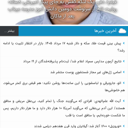
فیلم/ دفن یک لنگه کفش به جای پیکر امیرعلی ۸ساله؛
روایت تلخ از سرنوشت دومین دانش آموز مدرسه میناب
بعد از ماکان
آخرین خبرها
بيشتر ...
پیش بینی قیمت طلا، سکه و دلار شنبه ۱۷ مرداد ۱۴۰۵. بازار در انتظار تثبیت یا ادامه
رشد؟
نتایج آزمون مدارس سمپاد اعلام شد/ ثبت‌نام پذیرفته‌شدگان از ۱۹ مرداد
اسامی ژل‌های غیر مجاز شستشوی پوست منتشر شد
اتو، جاروبرقی و لباسشویی را این ساعت‌ها روشن نکنید؛ هم قبض برق کمتر می‌شود،
هم خاموشی‌ها
آیت الله علم‌الهدی: افرادی که می‌گویند جنگ را تمام کنید، بی‌عقل مریض و منافق
هستند/ این آدم بی‌عقلی که می‌گوید آمریکا ۱۰ هزار دلار دارد و ما هزار دلار داریم، پس
ما شکست خورده‌ایم، یا منافق است یا قلب
«نوروزبل» ۱۶۰۰ آغاز شد؛ گیلانیان وارد قرن هفدهم دیلمی شدند