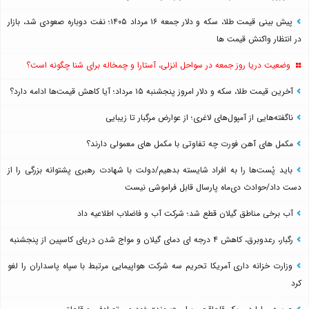
پیش بینی قیمت طلا، سکه و دلار جمعه ۱۶ مرداد ۱۴۰۵؛ نفت دوباره صعودی شد، بازار
در انتظار واکنش قیمت ها
وضعیت دریا روز جمعه در سواحل انزلی، آستارا و چمخاله برای شنا چگونه است؟
آخرین قیمت طلا، سکه و دلار امروز پنجشنبه ۱۵ مرداد؛ آیا کاهش قیمت‌ها ادامه دارد؟
ناگفته‌هایی از آمپول‌های لاغری؛ از عوارض مرگبار تا زیبایی
مکمل های آهن فورت چه تفاوتی با مکمل های معمولی دارند؟
باید پُست‌ها را به افراد شایسته بدهیم/دولت با شهادت رهبری پشتوانه بزرگی را از
دست داد/حوادث دی‌ماه پارسال قابل فراموشی نیست
آب برخی مناطق گیلان قطع شد؛ شرکت آب و فاضلاب اطلاعیه داد
رگبار، رعدوبرق، کاهش ۴ درجه ای دمای گیلان و مواج شدن دریای کاسپین از پنجشنبه
وزارت خزانه داری آمریکا تحریم سه شرکت هواپیمایی مرتبط با سپاه پاسداران را لغو
کرد