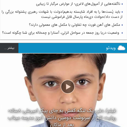
ناگفته‌هایی از آمپول‌های لاغری؛ از عوارض مرگبار تا زیبایی
باید پُست‌ها را به افراد شایسته بدهیم/دولت با شهادت رهبری پشتوانه بزرگی را
از دست داد/حوادث دی‌ماه پارسال قابل فراموشی نیست
مکمل های آهن فورت چه تفاوتی با مکمل های معمولی دارند؟
وضعیت دریا روز جمعه در سواحل انزلی، آستارا و چمخاله برای شنا چگونه است؟
ویدئو
بيشتر ...
فیلم/ دفن یک لنگه کفش به جای پیکر امیرعلی ۸ساله؛
روایت تلخ از سرنوشت دومین دانش آموز مدرسه میناب
بعد از ماکان