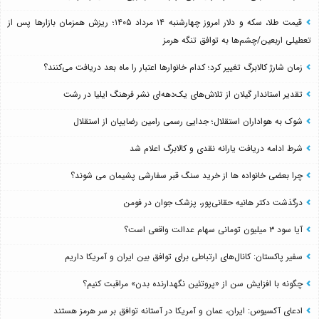
قیمت طلا، سکه و دلار امروز چهارشنبه ۱۴ مرداد ۱۴۰۵؛ ریزش همزمان بازارها پس از
تعطیلی اربعین/چشم‌ها به توافق تنگه هرمز
زمان شارژ کالابرگ تغییر کرد؛ کدام خانوارها اعتبار را ماه بعد دریافت می‌کنند؟
تقدیر استاندار گیلان از تلاش‌های یک‌دهه‌ای نشر فرهنگ ایلیا در رشت
شوک به هواداران استقلال؛ جدایی رسمی رامین رضاییان از استقلال
شرط ادامه دریافت یارانه نقدی و کالابرگ اعلام شد
چرا بعضی خانواده ها از خرید سنگ قبر سفارشی پشیمان می شوند؟
درگذشت دکتر هانیه حقانی‌پور، پزشک جوان در فومن
آیا سود ۳ میلیون تومانی سهام عدالت واقعی است؟
سفیر پاکستان: کانال‌های ارتباطی برای توافق بین ایران و آمریکا داریم
چگونه با افزایش سن از «پروتئین نگهدارنده بدن» مراقبت کنیم؟
ادعای آکسیوس: ایران، عمان و آمریکا در آستانه توافق بر سر هرمز هستند