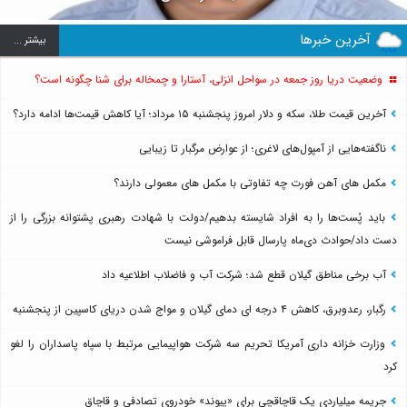
آخرین خبرها
بيشتر ...
وضعیت دریا روز جمعه در سواحل انزلی، آستارا و چمخاله برای شنا چگونه است؟
آخرین قیمت طلا، سکه و دلار امروز پنجشنبه ۱۵ مرداد؛ آیا کاهش قیمت‌ها ادامه دارد؟
ناگفته‌هایی از آمپول‌های لاغری؛ از عوارض مرگبار تا زیبایی
مکمل های آهن فورت چه تفاوتی با مکمل های معمولی دارند؟
باید پُست‌ها را به افراد شایسته بدهیم/دولت با شهادت رهبری پشتوانه بزرگی را از
دست داد/حوادث دی‌ماه پارسال قابل فراموشی نیست
آب برخی مناطق گیلان قطع شد؛ شرکت آب و فاضلاب اطلاعیه داد
رگبار، رعدوبرق، کاهش ۴ درجه ای دمای گیلان و مواج شدن دریای کاسپین از پنجشنبه
وزارت خزانه داری آمریکا تحریم سه شرکت هواپیمایی مرتبط با سپاه پاسداران را لغو
کرد
جریمه میلیاردی یک قاچاقچی برای «پیوند» خودروی تصادفی و قاچاق