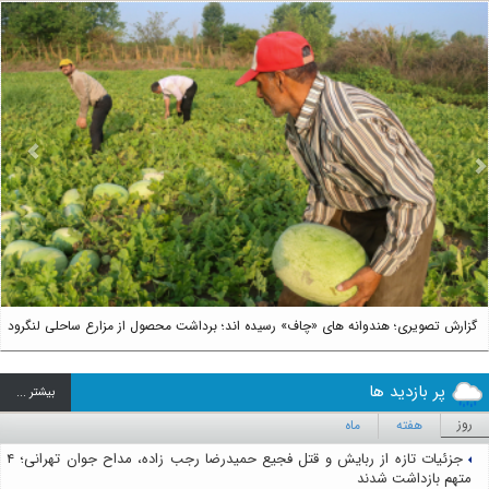
us
Next
گزارش تصویری؛ هندوانه های «چاف» رسیده اند؛ برداشت محصول از مزارع ساحلی لنگرود
پر بازدید ها
بيشتر ...
روز
هفته
ماه
جزئیات تازه از ربایش و قتل فجیع حمیدرضا رجب زاده، مداح جوان تهرانی؛ ۴
متهم بازداشت شدند