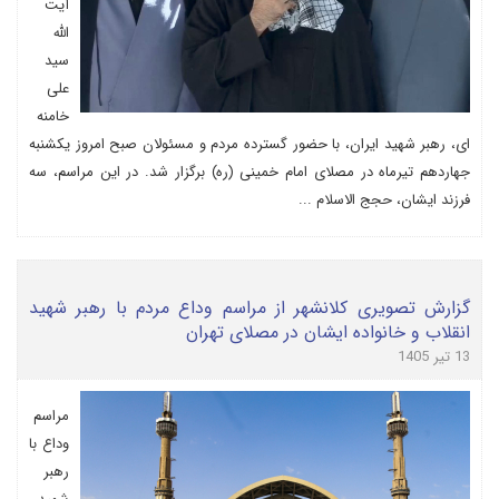
آیت
الله
سید
علی
خامنه
ای، رهبر شهید ایران، با حضور گسترده مردم و مسئولان صبح امروز یکشنبه
جهاردهم تیرماه در مصلای امام خمینی (ره) برگزار شد. در این مراسم، سه
فرزند ایشان، حجج الاسلام ...
گزارش تصویری کلانشهر از مراسم وداع مردم با رهبر شهید
انقلاب و خانواده ایشان در مصلای تهران
13 تیر 1405
مراسم
وداع با
رهبر