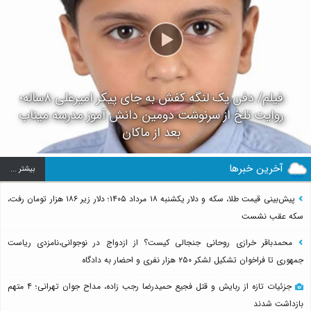
فیلم/ دفن یک لنگه کفش به جای پیکر امیرعلی ۸ساله؛
روایت تلخ از سرنوشت دومین دانش آموز مدرسه میناب
بعد از ماکان
آخرین خبرها
بيشتر ...
پیش‌بینی قیمت طلا، سکه و دلار یکشنبه ۱۸ مرداد ۱۴۰۵؛ دلار زیر ۱۸۶ هزار تومان رفت،
سکه عقب نشست
محمدباقر خرازی روحانی جنجالی کیست؟ از ازدواج در نوجوانی،نامزدی ریاست
جمهوری تا فراخوان تشکیل لشکر ۲۵۰ هزار نفری و احضار به دادگاه
جزئیات تازه از ربایش و قتل فجیع حمیدرضا رجب زاده، مداح جوان تهرانی؛ ۴ متهم
بازداشت شدند