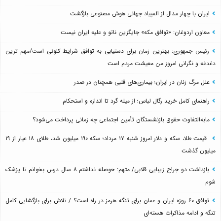
ایران با چهار مدال از المپیاد جهانی هوش مصنوعی بازگشت
معاون اردوغان: «توافق مکه» جایگزین ناتو و علیه ایران نیست
رئیس جمهوری: بهترین زمان برای دستیابی به توافق شرایط کنونی است/مهم ترین
دغدغه و نگرانی امروز من معیشت مردم است
علل مرگ زنان در ایران؛ بیماری‌های قلبی همچنان در صدر
راهنمای کامل خرید رگال لباس؛ از میله گرد تا اندازه و استحکام
مابه‌التفاوت حقوق بازنشستگان تأمین اجتماعی چه زمانی پرداخت می‌شود؟
قیمت طلا، سکه و دلار امروز شنبه ۱۷ مرداد؛ سکه ۱۹۰ میلیون شد، طلای ۱۸ عیار از ۱۹
میلیون گذشت
بازداشت دو جراح زیبایی قلابی/ متهم: حوصله نداشتم ۸ سال درس بخوانم تا پزشک
شوم
توافق ۶۰ روزه ایران و عمان برای تنگه هرمز در راه است؟ / تلاش برای بازگشایی کامل
تنگه و ادامه مذاکرات هسته‌ای