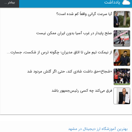
یادداشت
بيشتر ...
آیا سرعت گرانی واقعاً کم شده است؟
صلح پایدار در غرب آسیا بدون ایران ممکن نیست
از نیمکت تیم ملی تا اتاق مدیران؛ چگونه ترس از شکست، جسارت...
«شجاع»حق داشت شادی کند، حتی اگر گلش مردود شد
فرق می‌کند چه کسی رئیس‌جمهور باشد
بهترین آموزشگاه ارز دیجیتال در مشهد