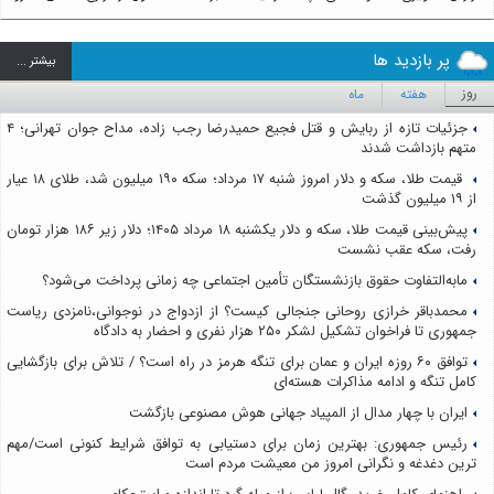
پر بازدید ها
بيشتر ...
روز
هفته
ماه
جزئیات تازه از ربایش و قتل فجیع حمیدرضا رجب زاده، مداح جوان تهرانی؛ ۴
متهم بازداشت شدند
قیمت طلا، سکه و دلار امروز شنبه ۱۷ مرداد؛ سکه ۱۹۰ میلیون شد، طلای ۱۸ عیار
از ۱۹ میلیون گذشت
پیش‌بینی قیمت طلا، سکه و دلار یکشنبه ۱۸ مرداد ۱۴۰۵؛ دلار زیر ۱۸۶ هزار تومان
رفت، سکه عقب نشست
مابه‌التفاوت حقوق بازنشستگان تأمین اجتماعی چه زمانی پرداخت می‌شود؟
محمدباقر خرازی روحانی جنجالی کیست؟ از ازدواج در نوجوانی،نامزدی ریاست
جمهوری تا فراخوان تشکیل لشکر ۲۵۰ هزار نفری و احضار به دادگاه
توافق ۶۰ روزه ایران و عمان برای تنگه هرمز در راه است؟ / تلاش برای بازگشایی
کامل تنگه و ادامه مذاکرات هسته‌ای
ایران با چهار مدال از المپیاد جهانی هوش مصنوعی بازگشت
رئیس جمهوری: بهترین زمان برای دستیابی به توافق شرایط کنونی است/مهم
ترین دغدغه و نگرانی امروز من معیشت مردم است