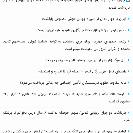
جزئیات تازه از ربایش و قتل فجیع حمیدرضا رجب زاده، مداح جوان تهرانی؛ ۴ متهم
بازداشت شدند
ایران با چهار مدال از المپیاد جهانی هوش مصنوعی بازگشت
معاون اردوغان: «توافق مکه» جایگزین ناتو و علیه ایران نیست
رئیس جمهوری: بهترین زمان برای دستیابی به توافق شرایط کنونی است/مهم ترین
دغدغه و نگرانی امروز من معیشت مردم است
علل مرگ زنان در ایران؛ بیماری‌های قلبی همچنان در صدر
راهنمای کامل خرید رگال لباس؛ از میله گرد تا اندازه و استحکام
مابه‌التفاوت حقوق بازنشستگان تأمین اجتماعی چه زمانی پرداخت می‌شود؟
قیمت طلا، سکه و دلار امروز شنبه ۱۷ مرداد؛ سکه ۱۹۰ میلیون شد، طلای ۱۸ عیار از ۱۹
میلیون گذشت
بازداشت دو جراح زیبایی قلابی/ متهم: حوصله نداشتم ۸ سال درس بخوانم تا پزشک
شوم
توافق ۶۰ روزه ایران و عمان برای تنگه هرمز در راه است؟ / تلاش برای بازگشایی کامل