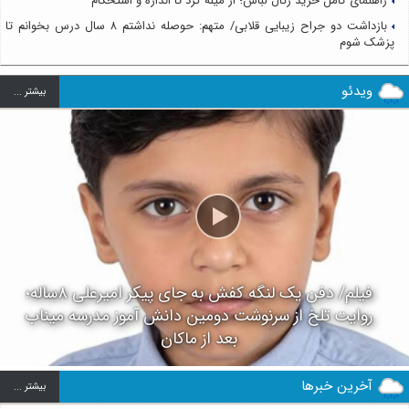
راهنمای کامل خرید رگال لباس؛ از میله گرد تا اندازه و استحکام
بازداشت دو جراح زیبایی قلابی/ متهم: حوصله نداشتم ۸ سال درس بخوانم تا
پزشک شوم
ویدئو
بيشتر ...
فیلم/ دفن یک لنگه کفش به جای پیکر امیرعلی ۸ساله؛
روایت تلخ از سرنوشت دومین دانش آموز مدرسه میناب
بعد از ماکان
آخرین خبرها
بيشتر ...