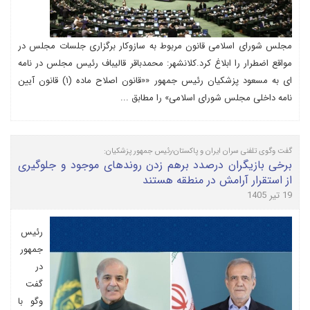
مجلس شورای اسلامی قانون مربوط به سازوکار برگزاری جلسات مجلس در
مواقع اضطرار را ابلاغ کرد.کلانشهر: محمدباقر قالیباف رئیس مجلس در نامه
ای به مسعود پزشکیان رئیس جمهور ««قانون اصلاح ماده (۱) قانون آیین
نامه داخلی مجلس شورای اسلامی» را مطابق ...
گفت وگوی تلفنی سران ایران و پاکستان؛رئیس جمهور پزشکیان:
برخی بازیگران درصدد برهم زدن روندهای موجود و جلوگیری
از استقرار آرامش در منطقه هستند
19 تیر 1405
رئیس
جمهور
در
گفت
وگو با