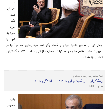
در
جریان
سفر
یک
روزه
خود به
قم با
چهار تن از مراجع تقلید دیدار و گفت وگو کرد؛ دیدارهایی که در آنها بر
ضرورت حفظ منافع ملی در مذاکرات، حمایت از تیم مذاکره کننده، گسترش
تعامل عزتمندانه ...
پیام عاشورایی رئیس جمهور؛
پزشکیان: می‌شود جان را داد اما آزادگی را نه
4 تیر 1405
رئیس
جمهور