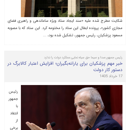
شکایت مطرح شده علیه «سند ایجاد ستاد ویژه ساماندهی و راهبری فضای
مجازی کشور»، پرونده ابطال این ستاد را مختومه کرد. این ستاد که با مصوبه
مسعود پزشکیان، رئیس جمهور، تشکیل شده بود، ...
رئیس جمهور:صدا و سیما حق سیاه نمایی عملکرد دولت را ندارد
خبر مهم پزشکیان برای یارانه‌بگیران؛ افزایش اعتبار کالابرگ در
دستور کار دولت
17 خرداد 1405
رئیس
جمهور
با
انتقاد
از
برخی