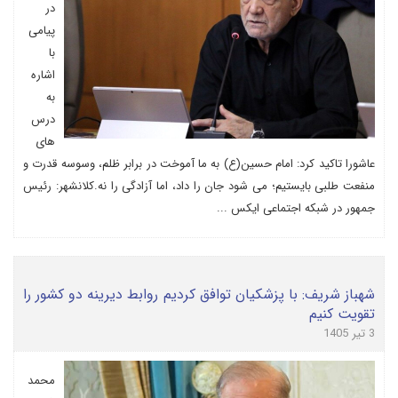
در
پیامی
با
اشاره
به
درس
های
عاشورا تاکید کرد: امام حسین(ع) به ما آموخت در برابر ظلم، وسوسه قدرت و
منفعت طلبی بایستیم؛ می شود جان را داد، اما آزادگی را نه.کلانشهر: رئیس
جمهور در شبکه اجتماعی ایکس ...
شهباز شریف: با پزشکیان توافق کردیم روابط دیرینه دو کشور را
تقویت کنیم
3 تیر 1405
محمد