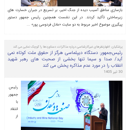
بازسازی مناطق آسیب دیده از جنگ اخیر، بر تسریع در جبران خسارت های
زیرساختی تأکید کردند. در این نشست همچنین رئیس جمهور دستور
پیگیری موضوع اخیر مربوط به دو سایت «عادل فردوسی پور» ...
پزشکیان: اظهارنظرهای غیرکارشناسی درباره مذاکرات، دستاوردها را کوچک نمایی می کند
رئیس‌جمهور: ‌دستگاه دیپلماسی هرگز از حقوق ملت کوتاه نمی
آید/ صدا و سیما تنها بخشی از صحبت های رهبر شهید
انقلاب را در مورد عدم مذاکره پخش می کند
30 تیر 1405
رئیس
جمهور
با
انتقاد
از