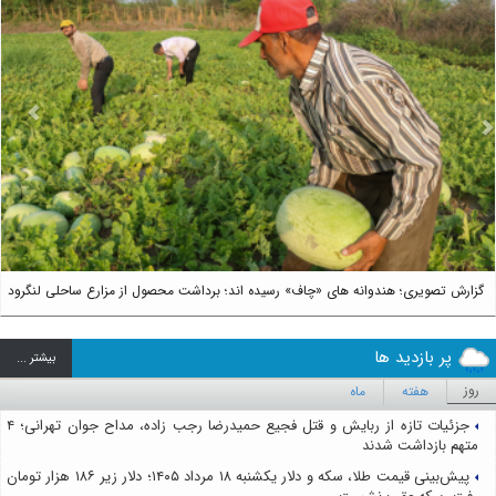
us
Next
گزارش تصویری؛ هندوانه های «چاف» رسیده اند؛ برداشت محصول از مزارع ساحلی لنگرود
پر بازدید ها
بيشتر ...
روز
هفته
ماه
جزئیات تازه از ربایش و قتل فجیع حمیدرضا رجب زاده، مداح جوان تهرانی؛ ۴
متهم بازداشت شدند
پیش‌بینی قیمت طلا، سکه و دلار یکشنبه ۱۸ مرداد ۱۴۰۵؛ دلار زیر ۱۸۶ هزار تومان