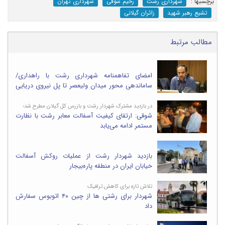
برچسب‎ها :
شهرداری رشت
رحیم شوقی
شهرداری تهران
تشیع رهبر شهید
زائران گیلانی
مطالب مرتبط
امضای تفاهمنامه شهرداری رشت با راهداری/
ساماندهی محور میدان ولیعصر تا پل نیروی دریایی
کلید خورد
در بازدید مشترک شهردار رشت و بازرس کل گیلان مطرح شد؛
شوقی: ارتقای کیفیت آسفالت معابر رشت با نظارت
مستمر ادامه می‌یابد
بازدید شهردار رشت از عملیات روکش آسفالت
خیابان ایران در منطقه پاره‌بیجار
تلاش تازه برای کاهش ترافیک
شهردار برای رشتی ها از چین ۴۰ اتوبوس سفارش
داد