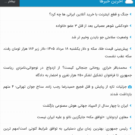
آخرین خبرها
بيشتر ...
جنگ و قطع اینترنت با خرید آنلاین ایرانی ها چه کرد؟
خودکشی شوهر عصبانی بعد از قتل ۳ عضو خانواده
وضعیت سلامتی جو بایدن وخیم تر شد
پیش‌بینی قیمت طلا، سکه و دلار یکشنبه ۱۸ مرداد ۱۴۰۵؛ دلار زیر ۱۸۶ هزار تومان رفت،
سکه عقب نشست
محمدباقر خرازی روحانی جنجالی کیست؟ از ازدواج در نوجوانی،نامزدی ریاست
جمهوری تا فراخوان تشکیل لشکر ۲۵۰ هزار نفری و احضار به دادگاه
جزئیات تازه از ربایش و قتل فجیع حمیدرضا رجب زاده، مداح جوان تهرانی؛ ۴ متهم
بازداشت شدند
ایران با چهار مدال از المپیاد جهانی هوش مصنوعی بازگشت
معاون اردوغان: «توافق مکه» جایگزین ناتو و علیه ایران نیست
رئیس جمهوری: بهترین زمان برای دستیابی به توافق شرایط کنونی است/مهم ترین