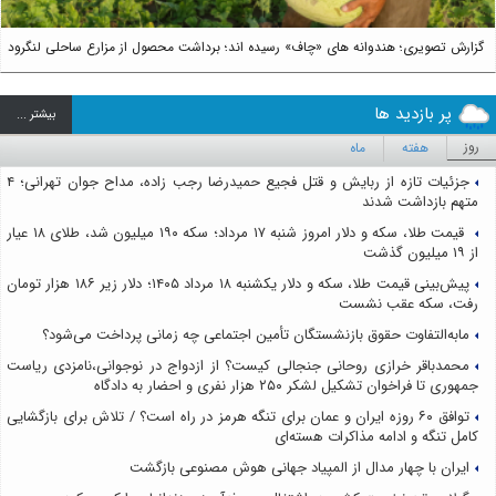
گزارش تصویری؛ هندوانه های «چاف» رسیده اند؛ برداشت محصول از مزارع ساحلی لنگرود
پر بازدید ها
بيشتر ...
روز
هفته
ماه
جزئیات تازه از ربایش و قتل فجیع حمیدرضا رجب زاده، مداح جوان تهرانی؛ ۴
متهم بازداشت شدند
قیمت طلا، سکه و دلار امروز شنبه ۱۷ مرداد؛ سکه ۱۹۰ میلیون شد، طلای ۱۸ عیار
از ۱۹ میلیون گذشت
پیش‌بینی قیمت طلا، سکه و دلار یکشنبه ۱۸ مرداد ۱۴۰۵؛ دلار زیر ۱۸۶ هزار تومان
رفت، سکه عقب نشست
مابه‌التفاوت حقوق بازنشستگان تأمین اجتماعی چه زمانی پرداخت می‌شود؟
محمدباقر خرازی روحانی جنجالی کیست؟ از ازدواج در نوجوانی،نامزدی ریاست
جمهوری تا فراخوان تشکیل لشکر ۲۵۰ هزار نفری و احضار به دادگاه
توافق ۶۰ روزه ایران و عمان برای تنگه هرمز در راه است؟ / تلاش برای بازگشایی
کامل تنگه و ادامه مذاکرات هسته‌ای
ایران با چهار مدال از المپیاد جهانی هوش مصنوعی بازگشت