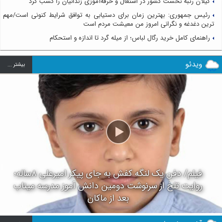
گیلان رتبه نخست کشور در اشتغال و حرفه‌آموزی زندانیان را کسب کرد
رئیس جمهوری: بهترین زمان برای دستیابی به توافق شرایط کنونی است/مهم
ترین دغدغه و نگرانی امروز من معیشت مردم است
راهنمای کامل خرید رگال لباس؛ از میله گرد تا اندازه و استحکام
ویدئو
بيشتر ...
فیلم/ دفن یک لنگه کفش به جای پیکر امیرعلی ۸ساله؛
روایت تلخ از سرنوشت دومین دانش آموز مدرسه میناب
بعد از ماکان