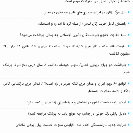
دغدغه و نگرانی امروز من معیشت مردم است
علل مرگ زنان در ایران؛ بیماری‌های قلبی همچنان در صدر
راهنمای کامل خرید رگال لباس؛ از میله گرد تا اندازه و استحکام
مابه‌التفاوت حقوق بازنشستگان تأمین اجتماعی چه زمانی پرداخت می‌شود؟
قیمت طلا، سکه و دلار امروز شنبه ۱۷ مرداد؛ سکه ۱۹۰ میلیون شد، طلای ۱۸ عیار از ۱۹
میلیون گذشت
بازداشت دو جراح زیبایی قلابی/ متهم: حوصله نداشتم ۸ سال درس بخوانم تا پزشک
شوم
توافق ۶۰ روزه ایران و عمان برای تنگه هرمز در راه است؟ / تلاش برای بازگشایی کامل
تنگه و ادامه مذاکرات هسته‌ای
گیلان رتبه نخست کشور در اشتغال و حرفه‌آموزی زندانیان را کسب کرد
دلایل پارگی رگ خونی در چشم؛ چه موقع باید به پزشک مراجعه کنیم؟
شرایط جدید بازنشستگی اعلام شد؛ افزایش سنوات خدمت برای برخی شاغلان