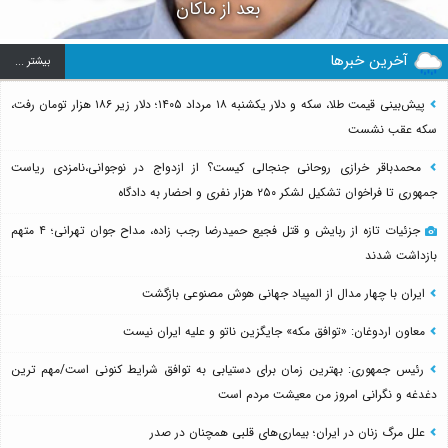
بعد از ماکان
آخرین خبرها
بيشتر ...
پیش‌بینی قیمت طلا، سکه و دلار یکشنبه ۱۸ مرداد ۱۴۰۵؛ دلار زیر ۱۸۶ هزار تومان رفت،
سکه عقب نشست
محمدباقر خرازی روحانی جنجالی کیست؟ از ازدواج در نوجوانی،نامزدی ریاست
جمهوری تا فراخوان تشکیل لشکر ۲۵۰ هزار نفری و احضار به دادگاه
جزئیات تازه از ربایش و قتل فجیع حمیدرضا رجب زاده، مداح جوان تهرانی؛ ۴ متهم
بازداشت شدند
ایران با چهار مدال از المپیاد جهانی هوش مصنوعی بازگشت
معاون اردوغان: «توافق مکه» جایگزین ناتو و علیه ایران نیست
رئیس جمهوری: بهترین زمان برای دستیابی به توافق شرایط کنونی است/مهم ترین
دغدغه و نگرانی امروز من معیشت مردم است
علل مرگ زنان در ایران؛ بیماری‌های قلبی همچنان در صدر