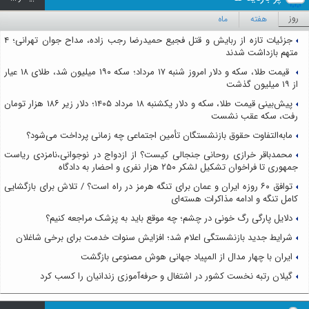
روز
هفته
ماه
جزئیات تازه از ربایش و قتل فجیع حمیدرضا رجب زاده، مداح جوان تهرانی؛ ۴
متهم بازداشت شدند
قیمت طلا، سکه و دلار امروز شنبه ۱۷ مرداد؛ سکه ۱۹۰ میلیون شد، طلای ۱۸ عیار
از ۱۹ میلیون گذشت
پیش‌بینی قیمت طلا، سکه و دلار یکشنبه ۱۸ مرداد ۱۴۰۵؛ دلار زیر ۱۸۶ هزار تومان
رفت، سکه عقب نشست
مابه‌التفاوت حقوق بازنشستگان تأمین اجتماعی چه زمانی پرداخت می‌شود؟
محمدباقر خرازی روحانی جنجالی کیست؟ از ازدواج در نوجوانی،نامزدی ریاست
جمهوری تا فراخوان تشکیل لشکر ۲۵۰ هزار نفری و احضار به دادگاه
توافق ۶۰ روزه ایران و عمان برای تنگه هرمز در راه است؟ / تلاش برای بازگشایی
کامل تنگه و ادامه مذاکرات هسته‌ای
دلایل پارگی رگ خونی در چشم؛ چه موقع باید به پزشک مراجعه کنیم؟
شرایط جدید بازنشستگی اعلام شد؛ افزایش سنوات خدمت برای برخی شاغلان
ایران با چهار مدال از المپیاد جهانی هوش مصنوعی بازگشت
گیلان رتبه نخست کشور در اشتغال و حرفه‌آموزی زندانیان را کسب کرد