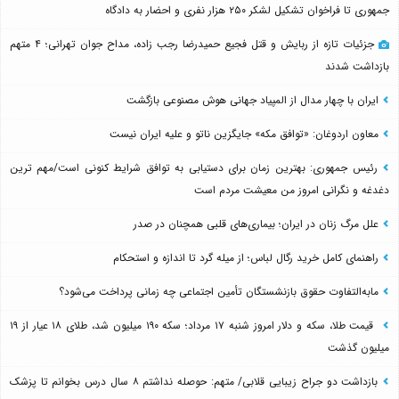
جمهوری تا فراخوان تشکیل لشکر ۲۵۰ هزار نفری و احضار به دادگاه
جزئیات تازه از ربایش و قتل فجیع حمیدرضا رجب زاده، مداح جوان تهرانی؛ ۴ متهم
بازداشت شدند
ایران با چهار مدال از المپیاد جهانی هوش مصنوعی بازگشت
معاون اردوغان: «توافق مکه» جایگزین ناتو و علیه ایران نیست
رئیس جمهوری: بهترین زمان برای دستیابی به توافق شرایط کنونی است/مهم ترین
دغدغه و نگرانی امروز من معیشت مردم است
علل مرگ زنان در ایران؛ بیماری‌های قلبی همچنان در صدر
راهنمای کامل خرید رگال لباس؛ از میله گرد تا اندازه و استحکام
مابه‌التفاوت حقوق بازنشستگان تأمین اجتماعی چه زمانی پرداخت می‌شود؟
قیمت طلا، سکه و دلار امروز شنبه ۱۷ مرداد؛ سکه ۱۹۰ میلیون شد، طلای ۱۸ عیار از ۱۹
میلیون گذشت
بازداشت دو جراح زیبایی قلابی/ متهم: حوصله نداشتم ۸ سال درس بخوانم تا پزشک