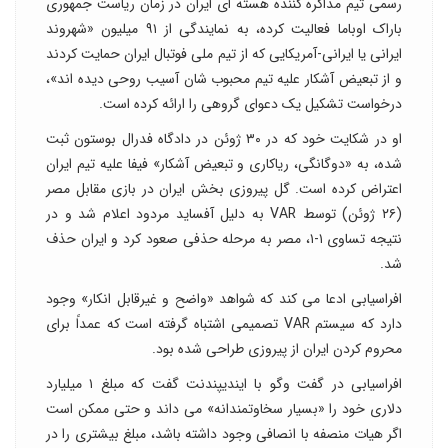
رسمی تیم مذاکره کننده هسته ای ایران در زمان ریاست جمهوری
باراک اوباما فعالیت کرده، به نمایندگی از ۹۱ میلیون «شهروند
ایرانی یا ایرانی-آمریکایی که از تیم ملی فوتبال ایران حمایت کردند
و از تبعیض آشکار علیه تیم محبوب شان آسیب روحی دیده اند»،
درخواست تشکیل یک دعوای گروهی را ارائه کرده است.
او در شکایت خود که در ۳۰ ژوئن در دادگاه فدرال بوستون ثبت
شده، به «دوگانگی، ریاکاری و تبعیض آشکار» فیفا علیه تیم ایران
اعتراض کرده است. گل پیروزی بخش ایران در بازی مقابل مصر
(۲۶ ژوئن) توسط VAR به دلیل آفساید مردود اعلام شد و در
نتیجه تساوی ۱-۱، مصر به مرحله حذفی صعود کرد و ایران حذف
شد.
افراسیابی ادعا می کند که شواهد «واضح و غیرقابل انکار» وجود
دارد که سیستم VAR تصمیمی اشتباه گرفته است که عمداً برای
محروم کردن ایران از پیروزی طراحی شده بود.
افراسیابی در گفت وگو با ایندیپندنت گفت که مبلغ ۱ میلیارد
دلاری خود را «بسیار سخاوتمندانه» می داند و حتی ممکن است
اگر هیات منصفه با انصافی وجود داشته باشد، مبلغ بیشتری را در