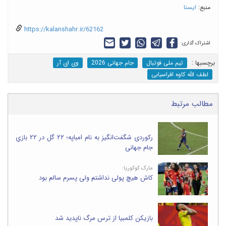
منبع:
ایسنا
https://kalanshahr.ir/62162
اشتراک گذاری:
برچسب‎ها :
تیم ملی فوتبال
جام جهانی 2026
وی ای آر
لطف الله کاوه افراسیابی
مطالب مرتبط
رکوردی شگفت‌انگیز به نام امباپه؛ ۲۲ گل در ۲۲ بازیِ
جام جهانی
مارک کوکوریا:
کاش هیچ پولی نداشتم ولی پسرم سالم بود
بازیکن کلمبیا از ترس مرگ ناپدید شد