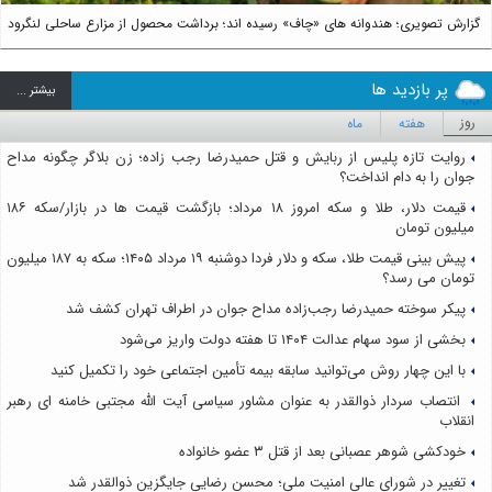
گزارش تصویری؛ هندوانه های «چاف» رسیده اند؛ برداشت محصول از مزارع ساحلی لنگرود
پر بازدید ها
بيشتر ...
روز
هفته
ماه
روایت تازه پلیس از ربایش و قتل حمیدرضا رجب زاده؛ زن بلاگر چگونه مداح
جوان را به دام انداخت؟
قیمت دلار، طلا و سکه امروز ۱۸ مرداد؛ بازگشت قیمت ها در بازار/سکه ۱۸۶
میلیون تومان
پیش بینی قیمت طلا، سکه و دلار فردا دوشنبه ۱۹ مرداد ۱۴۰۵؛ سکه به ۱۸۷ میلیون
تومان می رسد؟
پیکر سوخته حمیدرضا رجب‌زاده مداح جوان در اطراف تهران کشف شد
بخشی از سود سهام عدالت ۱۴۰۴ تا هفته دولت واریز می‌شود
با این چهار روش می‌توانید سابقه بیمه تأمین اجتماعی خود را تکمیل کنید
انتصاب سردار ذوالقدر به عنوان مشاور سیاسی آیت الله مجتبی خامنه ای رهبر
انقلاب
خودکشی شوهر عصبانی بعد از قتل ۳ عضو خانواده
تغییر در شورای عالی امنیت ملی؛ محسن رضایی جایگزین ذوالقدر شد