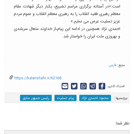
است:«در آستانه برگزاری مراسم تشییع، یکبار دیگر شهادت مقام
معظم رهبری فقید انقلاب را به رهبری معظم انقلاب و عموم مردم
عزیز تسلیت عرض می نمایم.»
احمدی نژاد همچنین در ادامه این پیام،از خداوند متعال سربلندی
و بهروزی ملت ایران را خواستار شد.
منبع:
فارس
https://kalanshahr.ir/62168
اشتراک گذاری:
برچسب‎ها :
محمود احمدی نژاد
پیام تسلیت
رئیس جمهور سابق
نظر شما: