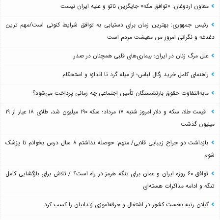
معاون اردوغان: «توافق مکه» جایگزین ناتو و علیه ایران نیست
رئیس جمهوری: بهترین زمان برای دستیابی به توافق شرایط کنونی است/مهم ترین
دغدغه و نگرانی امروز من معیشت مردم است
علل مرگ زنان در ایران؛ بیماری‌های قلبی همچنان در صدر
راهنمای کامل خرید رگال لباس؛ از میله گرد تا اندازه و استحکام
مابه‌التفاوت حقوق بازنشستگان تأمین اجتماعی چه زمانی پرداخت می‌شود؟
قیمت طلا، سکه و دلار امروز شنبه ۱۷ مرداد؛ سکه ۱۹۰ میلیون شد، طلای ۱۸ عیار از ۱۹
میلیون گذشت
بازداشت دو جراح زیبایی قلابی/ متهم: حوصله نداشتم ۸ سال درس بخوانم تا پزشک
شوم
توافق ۶۰ روزه ایران و عمان برای تنگه هرمز در راه است؟ / تلاش برای بازگشایی کامل
تنگه و ادامه مذاکرات هسته‌ای
گیلان رتبه نخست کشور در اشتغال و حرفه‌آموزی زندانیان را کسب کرد