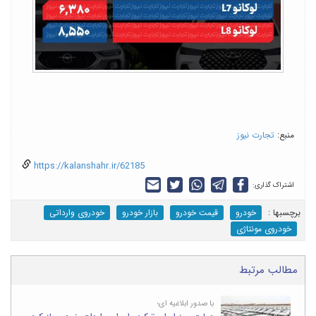
منبع:
تجارت نیوز
https://kalanshahr.ir/62185
اشتراک گذاری:
برچسب‎ها :
خودرو
قیمت خودرو
بازار خودرو
خودروی وارداتی
خودروی مونتاژی
مطالب مرتبط
با صدور ابلاغیه ای؛