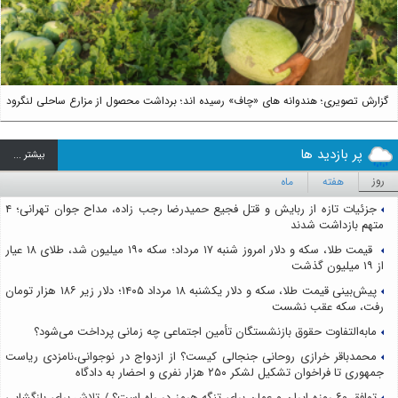
گزارش تصویری؛ هندوانه های «چاف» رسیده اند؛ برداشت محصول از مزارع ساحلی لنگرود
پر بازدید ها
بيشتر ...
روز
هفته
ماه
جزئیات تازه از ربایش و قتل فجیع حمیدرضا رجب زاده، مداح جوان تهرانی؛ ۴
متهم بازداشت شدند
قیمت طلا، سکه و دلار امروز شنبه ۱۷ مرداد؛ سکه ۱۹۰ میلیون شد، طلای ۱۸ عیار
از ۱۹ میلیون گذشت
پیش‌بینی قیمت طلا، سکه و دلار یکشنبه ۱۸ مرداد ۱۴۰۵؛ دلار زیر ۱۸۶ هزار تومان
رفت، سکه عقب نشست
مابه‌التفاوت حقوق بازنشستگان تأمین اجتماعی چه زمانی پرداخت می‌شود؟
محمدباقر خرازی روحانی جنجالی کیست؟ از ازدواج در نوجوانی،نامزدی ریاست
جمهوری تا فراخوان تشکیل لشکر ۲۵۰ هزار نفری و احضار به دادگاه
توافق ۶۰ روزه ایران و عمان برای تنگه هرمز در راه است؟ / تلاش برای بازگشایی