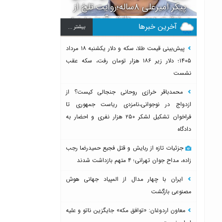
پیکر امیرعلی ۸ساله؛روایت تلخ از
سرنوشت دومین دانش آموز مدرسه
آخرین خبرها
بيشتر ...
میناب بعد از ماکان
پیش‌بینی قیمت طلا، سکه و دلار یکشنبه ۱۸ مرداد
۱۴۰۵؛ دلار زیر ۱۸۶ هزار تومان رفت، سکه عقب
نشست
محمدباقر خرازی روحانی جنجالی کیست؟ از
ازدواج در نوجوانی،نامزدی ریاست جمهوری تا
فراخوان تشکیل لشکر ۲۵۰ هزار نفری و احضار به
دادگاه
جزئیات تازه از ربایش و قتل فجیع حمیدرضا رجب
زاده، مداح جوان تهرانی؛ ۴ متهم بازداشت شدند
ایران با چهار مدال از المپیاد جهانی هوش
مصنوعی بازگشت
معاون اردوغان: «توافق مکه» جایگزین ناتو و علیه