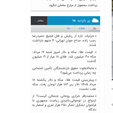
برداشت محصول از مزارع ساحلی لنگرود
پر بازدید ها
بيشتر ...
روز
هفته
ماه
جزئیات تازه از ربایش و قتل فجیع حمیدرضا
رجب زاده، مداح جوان تهرانی؛ ۴ متهم بازداشت
شدند
قیمت طلا، سکه و دلار امروز شنبه ۱۷ مرداد؛
سکه ۱۹۰ میلیون شد، طلای ۱۸ عیار از ۱۹ میلیون
گذشت
مابه‌التفاوت حقوق بازنشستگان تأمین اجتماعی
چه زمانی پرداخت می‌شود؟
پیش‌بینی قیمت طلا، سکه و دلار یکشنبه ۱۸
مرداد ۱۴۰۵؛ دلار زیر ۱۸۶ هزار تومان رفت، سکه
عقب نشست
محمدباقر خرازی روحانی جنجالی کیست؟ از
ازدواج در نوجوانی،نامزدی ریاست جمهوری تا
زائران
فراخوان تشکیل لشکر ۲۵۰ هزار نفری و احضار به
دادگاه