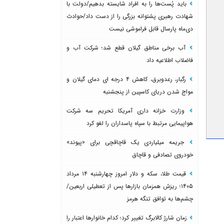
باید پُست‌ها را به افراد شایسته بدهیم/دولت با
شهادت رهبری پشتوانه بزرگی را از دست داد/حوادث
دی‌ماه پارسال قابل فراموشی نیست
آب برخی مناطق گیلان قطع شد؛ شرکت آب و
فاضلاب اطلاعیه داد
رگبار، رعدوبرق، کاهش ۴ درجه ای دمای گیلان و
مواج شدن دریای کاسپین از پنجشنبه
وزارت خزانه داری آمریکا تحریم سه شرکت
هواپیمایی مرتبط با سپاه پاسداران را لغو کرد
جریمه میلیاردی یک قاچاقچی برای «پیوند»
خودروی تصادفی و قاچاق
قیمت طلا، سکه و دلار امروز چهارشنبه ۱۴ مرداد
۱۴۰۵؛ ریزش همزمان بازارها پس از تعطیلی اربعین/
چشم‌ها به توافق تنگه هرمز
زمان شارژ کالابرگ تغییر کرد؛ کدام خانوارها اعتبار را