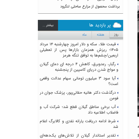
برداشت محصول از مزارع ساحلی لنگرود
پر بازدید ها
بيشتر ...
روز
هفته
ماه
قیمت طلا، سکه و دلار امروز چهارشنبه ۱۴ مرداد
۱۴۰۵؛ ریزش همزمان بازارها پس از تعطیلی
اربعین/چشم‌ها به توافق تنگه هرمز
رگبار، رعدوبرق، کاهش ۴ درجه ای دمای گیلان
و مواج شدن دریای کاسپین از پنجشنبه
آیا سود ۳ میلیون تومانی سهام عدالت واقعی
است؟
درگذشت دکتر هانیه حقانی‌پور، پزشک جوان در
فومن
آب برخی مناطق گیلان قطع شد؛ شرکت آب و
فاضلاب اطلاعیه داد
شرط ادامه دریافت یارانه نقدی و کالابرگ اعلام
شد
تقدیر استاندار گیلان از تلاش‌های یک‌دهه‌ای