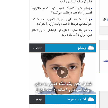
نشر فرهنگ ایلیا در رشت
زمان شارژ کالابرگ تغییر کرد؛ کدام خانوارها
اعتبار را ماه بعد دریافت می‌کنند؟
وزارت خزانه داری آمریکا تحریم سه شرکت
h
هواپیمایی مرتبط با سپاه پاسداران را لغو کرد
سفیر پاکستان: کانال‌های ارتباطی برای توافق
بین ایران و آمریکا داریم
ویدئو
بيشتر ...
طقه
فیلم/ دفن یک لنگه کفش به جای
پیکر امیرعلی ۸ساله؛روایت تلخ از
سرنوشت دومین دانش آموز مدرسه
آخرین خبرها
بيشتر ...
میناب بعد از ماکان