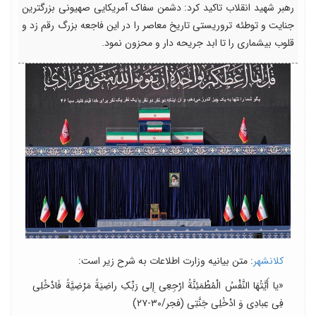
رهبر شهید انقلاب تاکید کرد: دشمن سفاک آمریکایی صهیونی بزرگترین
جنایت و توطئه تروریستی تاریخ معاصر را در این فاجعه بزرگ رقم زد و
قلوب بیشماری را تا ابد جریحه دار و محزون نمود.
کلانشهر
: متن بیانیه وزارت اطلاعات به شرح زیر است:
«یا أَیَّتُهَا النَّفْسُ الْمُطْمَئِنَّةُ ارْجِعِی إِلی‏ رَبِّکِ راضِیَةً مَرْضِیَّةً فَادْخُلِی
فِی عِبادِی وَ ادْخُلِی جَنَّتِی (فجر/۳۰-۲۷)