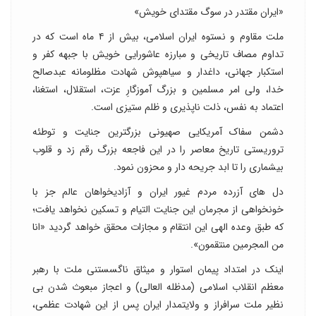
«ایران مقتدر در سوگ مقتدای خویش»
ملت مقاوم و نستوه ایران اسلامی، بیش از ۴ ماه است که در
تداوم مصاف تاریخی و مبارزه عاشورایی خویش با جبهه کفر و
استکبار جهانی، داغدار و سیاهپوش شهادت مظلومانه عبدصالح
خدا، ولی امر مسلمین و بزرگ آموزگارِ عزت، استقلال، استغنا،
اعتماد به نفس، ذلت ناپذیری و ظلم ستیزی است.
دشمن سفاک آمریکایی صهیونی بزرگترین جنایت و توطئه
تروریستی تاریخ معاصر را در این فاجعه بزرگ رقم زد و قلوب
بیشماری را تا ابد جریحه دار و محزون نمود.
دل های آزرده مردم غیور ایران و آزادیخواهان عالم جز با
خونخواهی از مجرمان این جنایت التیام و تسکین نخواهد یافت؛
که طبق وعده الهی این انتقام و مجازات محقق خواهد گردید «انا
من المجرمین منتقمون».
اینک در امتداد پیمان استوار و میثاق ناگسستنی ملت با رهبر
معظم انقلاب اسلامی (مدظله العالی) و اعجاز مبعوث شدن بی
نظیر ملت سرافراز و ولایتمدار ایران پس از این شهادت عظمی،