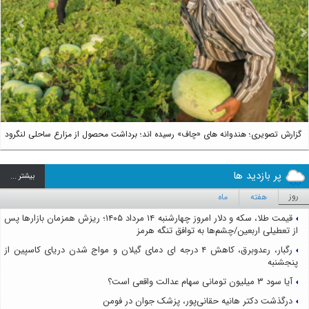
us
Next
گزارش تصویری؛ هندوانه های «چاف» رسیده اند؛ برداشت محصول از مزارع ساحلی لنگرود
پر بازدید ها
بيشتر ...
روز
هفته
ماه
قیمت طلا، سکه و دلار امروز چهارشنبه ۱۴ مرداد ۱۴۰۵؛ ریزش همزمان بازارها پس
از تعطیلی اربعین/چشم‌ها به توافق تنگه هرمز
رگبار، رعدوبرق، کاهش ۴ درجه ای دمای گیلان و مواج شدن دریای کاسپین از
پنجشنبه
آیا سود ۳ میلیون تومانی سهام عدالت واقعی است؟
درگذشت دکتر هانیه حقانی‌پور، پزشک جوان در فومن