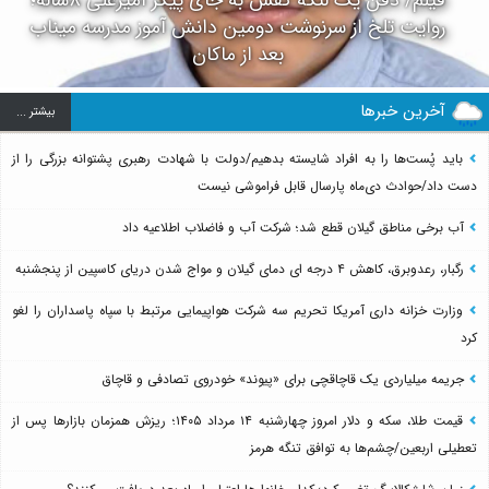
روایت تلخ از سرنوشت دومین دانش آموز مدرسه میناب
بعد از ماکان
آخرین خبرها
بيشتر ...
باید پُست‌ها را به افراد شایسته بدهیم/دولت با شهادت رهبری پشتوانه بزرگی را از
دست داد/حوادث دی‌ماه پارسال قابل فراموشی نیست
آب برخی مناطق گیلان قطع شد؛ شرکت آب و فاضلاب اطلاعیه داد
رگبار، رعدوبرق، کاهش ۴ درجه ای دمای گیلان و مواج شدن دریای کاسپین از پنجشنبه
وزارت خزانه داری آمریکا تحریم سه شرکت هواپیمایی مرتبط با سپاه پاسداران را لغو
کرد
جریمه میلیاردی یک قاچاقچی برای «پیوند» خودروی تصادفی و قاچاق
قیمت طلا، سکه و دلار امروز چهارشنبه ۱۴ مرداد ۱۴۰۵؛ ریزش همزمان بازارها پس از
تعطیلی اربعین/چشم‌ها به توافق تنگه هرمز