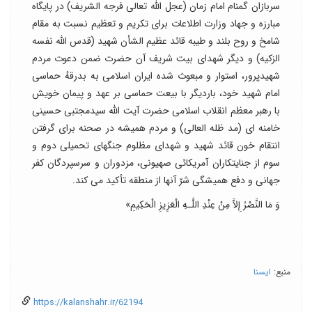
سربازان گمنام امام زمان (عجل الله تعالی فرجه الشریف) در پایگاه
مبارزه و جهاد وزارت اطلاعات برای تکریم و تعظیم نسبت به مقام
شامخ و روح بلند و طیبه قائد عظیم الشأن شهید (قدس الله نفسه
الزکیه) و دیگر شهدای بیت شریف آن حضرت ضمن دعوت مردم
شهیدپرور، استوار و مبعوث شده ایران اسلامی به بدرقهٔ حماسی
امام شهید خود، باردیگر با بیعت حماسی بر عهد و پیمان خویش
با رهبر معظم انقلاب اسلامی حضرت آیت الله سیدمجتبی حسینی
خامنه ای (مد ظله العالی) و مردم همیشه در صحنه برای گرفتن
انتقام خون قائد شهید و شهدای مظلوم جنگهای تحمیلی دوم و
سوم از جنایتکاران آمریکائی صهیونی، مزدوران و سرسپردگان کفر
جهانی و دفع همیشگی شرّ آنها از منطقه تأکید می کند.
وَ مَا النَّصْرُ إِلاَّ مِنْ عِنْدِ اللَّـهِ الْعَزِیزِ الْحَکِیمِ»
منبع:
ایسنا
https://kalanshahr.ir/62194