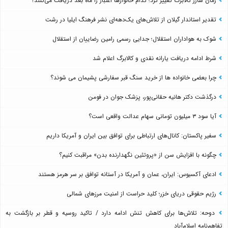
زمان شارژ کالابرگ تغییر کرد؛ کدام خانوارها اعتبار را ماه بعد دریافت می‌کنند؟
تقدیر استاندار گیلان از تلاش‌های یک‌دهه‌ای نشر فرهنگ ایلیا در رشت
شوک به هواداران استقلال؛ جدایی رسمی رامین رضاییان از استقلال
شرط ادامه دریافت یارانه نقدی و کالابرگ اعلام شد
چرا بعضی خانواده ها از خرید سنگ قبر سفارشی پشیمان می شوند؟
درگذشت دکتر هانیه حقانی‌پور، پزشک جوان در فومن
آیا سود ۳ میلیون تومانی سهام عدالت واقعی است؟
سفیر پاکستان: کانال‌های ارتباطی برای توافق بین ایران و آمریکا داریم
چگونه با افزایش سن از «پروتئین نگهدارنده بدن» مراقبت کنیم؟
ادعای آکسیوس: ایران، عمان و آمریکا در آستانه توافق بر سر هرمز هستند
رژیم حقوقی دریای خزر؛ کلید حراست از امنیت مرزهای شمالی
دوحه: تلاش‌ها برای کاهش تنش ادامه دارد / تاکید روسیه و قطر بر بازگشت به
تفاهم‌نامه اسلام‌آباد