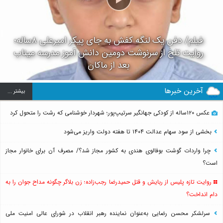
فیلم/ دفن یک لنگه کفش به جای پیکر امیرعلی ۸ساله؛
روایت تلخ از سرنوشت دومین دانش آموز مدرسه میناب
بعد از ماکان
آخرین خبرها
بيشتر ...
عکس ۱۲۰ساله از کودکی جهانگیر سرتیپ‌پور؛ شهردار خوشنامی که رشت را متحول کرد
بخشی از سود سهام عدالت ۱۴۰۴ تا هفته دولت واریز می‌شود
چرا واردات گوشت بوفالوی هندی به کشور مجاز شد؟/ مصرف آن برای خانوار مجاز
است؟
روایت تازه پلیس از ربایش و قتل حمیدرضا رجب‌زاده؛ زن بلاگر چگونه مداح جوان را به
دام انداخت؟
سرلشکر محسن رضایی به‌عنوان نماینده رهبر انقلاب در شورای عالی امنیت ملی