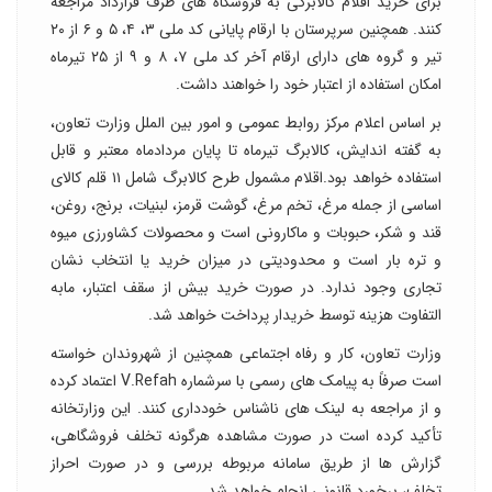
برای خرید اقلام کالابرگی به فروشگاه های طرف قرارداد مراجعه
کنند. همچنین سرپرستان با ارقام پایانی کد ملی ۳، ۴، ۵ و ۶ از ۲۰
تیر و گروه های دارای ارقام آخر کد ملی ۷، ۸ و ۹ از ۲۵ تیرماه
امکان استفاده از اعتبار خود را خواهند داشت.
بر اساس اعلام مرکز روابط عمومی و امور بین الملل وزارت تعاون،
به گفته اندایش، کالابرگ تیرماه تا پایان مردادماه معتبر و قابل
استفاده خواهد بود.اقلام مشمول طرح کالابرگ شامل ۱۱ قلم کالای
اساسی از جمله مرغ، تخم مرغ، گوشت قرمز، لبنیات، برنج، روغن،
قند و شکر، حبوبات و ماکارونی است و محصولات کشاورزی میوه
و تره بار است و محدودیتی در میزان خرید یا انتخاب نشان
تجاری وجود ندارد. در صورت خرید بیش از سقف اعتبار، مابه
التفاوت هزینه توسط خریدار پرداخت خواهد شد.
وزارت تعاون، کار و رفاه اجتماعی همچنین از شهروندان خواسته
است صرفاً به پیامک های رسمی با سرشماره V.Refah اعتماد کرده
و از مراجعه به لینک های ناشناس خودداری کنند. این وزارتخانه
تأکید کرده است در صورت مشاهده هرگونه تخلف فروشگاهی،
گزارش ها از طریق سامانه مربوطه بررسی و در صورت احراز
تخلف، برخورد قانونی انجام خواهد شد.