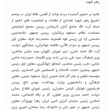
رهبر شهید
علاوه بر حضور گسترده مردم عزادار از اقصی نقاط ایران در مراسم
تشییع رهبر شهید تعدادی از مقامات و شخصیت های کشور از
جمله آیت الله صادق آملی لاریجانی رییس مجمع تشخیص
مصلحت نظام، مسعود پزشکیان، رییس جمهور، غلامحسین
محسنی اژه ای رییس قوه قضاییه، محمدرضا عارف معاون اول
رییس جمهور و سردار قاآنی، فاطمه مهاجرانی، سخنگوی دولت،
آیت الله احمد جنتی، دبیر شورای نگهبان، سید عباس صالحی،
وزیر فرهنگ، سید علی مدنی زاده، وزیر اقتصاد، حمیدرضا حاجی
بابایی، نایب رئیس مجلس، اسحاق جهانگیری، معاون اول رئیس
جمهور پیشین، حجت الاسلام و المسلمین علی کمساری، رئیس
مؤسسه تنظیم و نشر آثار امام خمینی (ره)، مسعود حبیبی معاون
فرهنگی و دانشجویی وزارت بهداشت، مهدی تاج، رییس
فدراسیون فوتبال، الیاس حضرتی، رئیس شورای اطلاع رسانی
دولت، احمد میدری وزیر تعاون، کار و رفاه اجتماعی، محمد
اسلامی رئیس سازمان انرژی اتمی ایران، زهرا بهروزآذر معاون
رئیس جمهور در امور زنان و خانوداه، رضا صالحی امیری وزیر