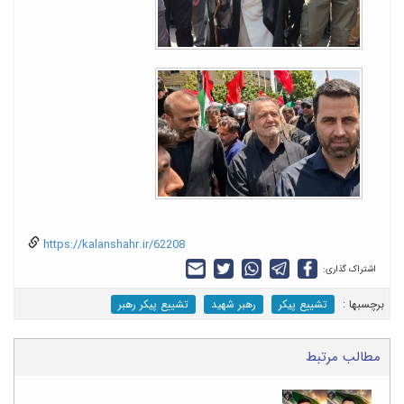
https://kalanshahr.ir/62208
اشتراک گذاری:
برچسب‎ها :
تشییع پیکر
رهبر شهید
تشییع پیکر رهبر
مطالب مرتبط