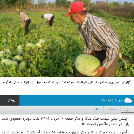
us
Next
گزارش تصویری؛ هندوانه های «چاف» رسیده اند؛ برداشت محصول از مزارع ساحلی لنگرود
پر بازدید ها
بيشتر ...
روز
هفته
ماه
پیش بینی قیمت طلا، سکه و دلار جمعه ۱۶ مرداد ۱۴۰۵؛ نفت دوباره صعودی شد،
بازار در انتظار واکنش قیمت ها
آخرین قیمت طلا، سکه و دلار امروز پنجشنبه ۱۵ مرداد؛ آیا کاهش قیمت‌ها ادامه