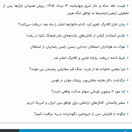
قیمت طلا، سکه و دلار امروز چهارشنبه ۱۴ مرداد ۱۴۰۵؛ ریزش همزمان بازارها پس از
تعطیلی اربعین/چشم‌ها به توافق تنگه هرمز
زمان شارژ کالابرگ تغییر کرد؛ کدام خانوارها اعتبار را ماه بعد دریافت می‌کنند؟
تقدیر استاندار گیلان از تلاش‌های یک‌دهه‌ای نشر فرهنگ ایلیا در رشت
شوک به هواداران استقلال؛ جدایی رسمی رامین رضاییان از استقلال
شرط ادامه دریافت یارانه نقدی و کالابرگ اعلام شد
چرا بعضی خانواده ها از خرید سنگ قبر سفارشی پشیمان می شوند؟
درگذشت دکتر هانیه حقانی‌پور، پزشک جوان در فومن
آیا سود ۳ میلیون تومانی سهام عدالت واقعی است؟
سفیر پاکستان: کانال‌های ارتباطی برای توافق بین ایران و آمریکا داریم
چگونه با افزایش سن از «پروتئین نگهدارنده بدن» مراقبت کنیم؟