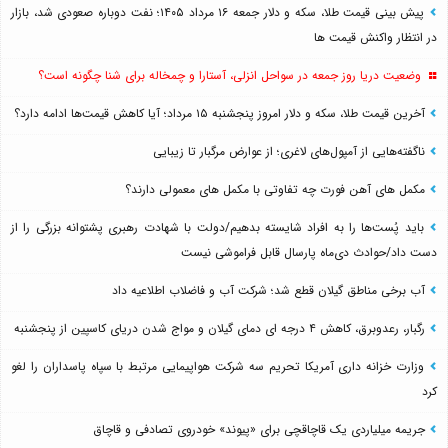
پیش بینی قیمت طلا، سکه و دلار جمعه ۱۶ مرداد ۱۴۰۵؛ نفت دوباره صعودی شد، بازار
در انتظار واکنش قیمت ها
وضعیت دریا روز جمعه در سواحل انزلی، آستارا و چمخاله برای شنا چگونه است؟
آخرین قیمت طلا، سکه و دلار امروز پنجشنبه ۱۵ مرداد؛ آیا کاهش قیمت‌ها ادامه دارد؟
ناگفته‌هایی از آمپول‌های لاغری؛ از عوارض مرگبار تا زیبایی
مکمل های آهن فورت چه تفاوتی با مکمل های معمولی دارند؟
باید پُست‌ها را به افراد شایسته بدهیم/دولت با شهادت رهبری پشتوانه بزرگی را از
دست داد/حوادث دی‌ماه پارسال قابل فراموشی نیست
آب برخی مناطق گیلان قطع شد؛ شرکت آب و فاضلاب اطلاعیه داد
رگبار، رعدوبرق، کاهش ۴ درجه ای دمای گیلان و مواج شدن دریای کاسپین از پنجشنبه
وزارت خزانه داری آمریکا تحریم سه شرکت هواپیمایی مرتبط با سپاه پاسداران را لغو
کرد
جریمه میلیاردی یک قاچاقچی برای «پیوند» خودروی تصادفی و قاچاق