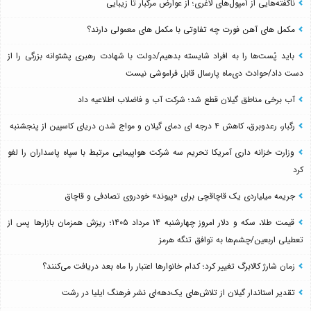
ناگفته‌هایی از آمپول‌های لاغری؛ از عوارض مرگبار تا زیبایی
مکمل های آهن فورت چه تفاوتی با مکمل های معمولی دارند؟
باید پُست‌ها را به افراد شایسته بدهیم/دولت با شهادت رهبری پشتوانه بزرگی را از
دست داد/حوادث دی‌ماه پارسال قابل فراموشی نیست
آب برخی مناطق گیلان قطع شد؛ شرکت آب و فاضلاب اطلاعیه داد
رگبار، رعدوبرق، کاهش ۴ درجه ای دمای گیلان و مواج شدن دریای کاسپین از پنجشنبه
وزارت خزانه داری آمریکا تحریم سه شرکت هواپیمایی مرتبط با سپاه پاسداران را لغو
کرد
جریمه میلیاردی یک قاچاقچی برای «پیوند» خودروی تصادفی و قاچاق
قیمت طلا، سکه و دلار امروز چهارشنبه ۱۴ مرداد ۱۴۰۵؛ ریزش همزمان بازارها پس از
تعطیلی اربعین/چشم‌ها به توافق تنگه هرمز
زمان شارژ کالابرگ تغییر کرد؛ کدام خانوارها اعتبار را ماه بعد دریافت می‌کنند؟
تقدیر استاندار گیلان از تلاش‌های یک‌دهه‌ای نشر فرهنگ ایلیا در رشت