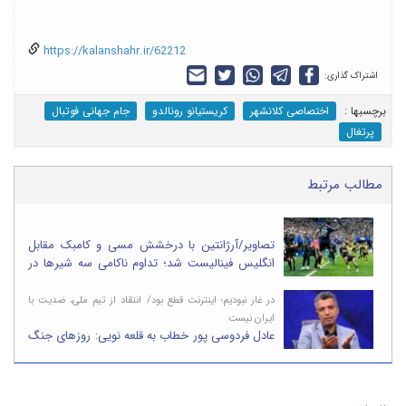
https://kalanshahr.ir/62212
اشتراک گذاری:
برچسب‎ها :
اختصاصی کلانشهر
کریستیانو رونالدو
جام جهانی فوتبال
پرتغال
مطالب مرتبط
تصاویر/آرژانتین با درخشش مسی و کامبک مقابل
انگلیس فینالیست شد؛ تداوم ناکامی سه شیرها در
رسیدن به جام
در غار نبودیم؛ اینترنت قطع بود/ انتقاد از تیم ملی، ضدیت با
ایران نیست
عادل فردوسی پور خطاب به قلعه نویی: روزهای جنگ
ما تهران بودیم، شما در ویلای ترکیه