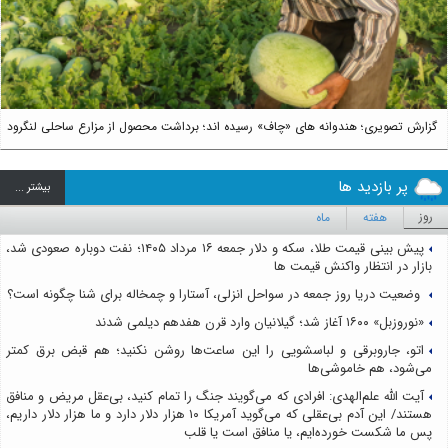
گزارش تصویری؛ هندوانه های «چاف» رسیده اند؛ برداشت محصول از مزارع ساحلی لنگرود
پر بازدید ها
بيشتر ...
روز
هفته
ماه
پیش بینی قیمت طلا، سکه و دلار جمعه ۱۶ مرداد ۱۴۰۵؛ نفت دوباره صعودی شد،
بازار در انتظار واکنش قیمت ها
وضعیت دریا روز جمعه در سواحل انزلی، آستارا و چمخاله برای شنا چگونه است؟
«نوروزبل» ۱۶۰۰ آغاز شد؛ گیلانیان وارد قرن هفدهم دیلمی شدند
اتو، جاروبرقی و لباسشویی را این ساعت‌ها روشن نکنید؛ هم قبض برق کمتر
می‌شود، هم خاموشی‌ها
آیت الله علم‌الهدی: افرادی که می‌گویند جنگ را تمام کنید، بی‌عقل مریض و منافق
هستند/ این آدم بی‌عقلی که می‌گوید آمریکا ۱۰ هزار دلار دارد و ما هزار دلار داریم،
پس ما شکست خورده‌ایم، یا منافق است یا قلب