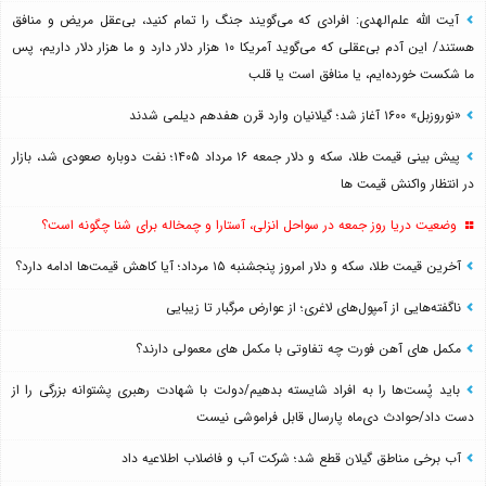
آیت الله علم‌الهدی: افرادی که می‌گویند جنگ را تمام کنید، بی‌عقل مریض و منافق
هستند/ این آدم بی‌عقلی که می‌گوید آمریکا ۱۰ هزار دلار دارد و ما هزار دلار داریم، پس
ما شکست خورده‌ایم، یا منافق است یا قلب
«نوروزبل» ۱۶۰۰ آغاز شد؛ گیلانیان وارد قرن هفدهم دیلمی شدند
پیش بینی قیمت طلا، سکه و دلار جمعه ۱۶ مرداد ۱۴۰۵؛ نفت دوباره صعودی شد، بازار
در انتظار واکنش قیمت ها
وضعیت دریا روز جمعه در سواحل انزلی، آستارا و چمخاله برای شنا چگونه است؟
آخرین قیمت طلا، سکه و دلار امروز پنجشنبه ۱۵ مرداد؛ آیا کاهش قیمت‌ها ادامه دارد؟
ناگفته‌هایی از آمپول‌های لاغری؛ از عوارض مرگبار تا زیبایی
مکمل های آهن فورت چه تفاوتی با مکمل های معمولی دارند؟
باید پُست‌ها را به افراد شایسته بدهیم/دولت با شهادت رهبری پشتوانه بزرگی را از
دست داد/حوادث دی‌ماه پارسال قابل فراموشی نیست
آب برخی مناطق گیلان قطع شد؛ شرکت آب و فاضلاب اطلاعیه داد