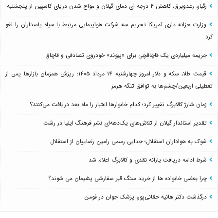
رگبار، رعدوبرق، کاهش ۴ درجه ای دمای گیلان و مواج شدن دریای کاسپین از پنجشنبه
وزارت خزانه داری آمریکا تحریم سه شرکت هواپیمایی مرتبط با سپاه پاسداران را لغو
کرد
جریمه میلیاردی یک قاچاقچی برای «پیوند» خودروی تصادفی و قاچاق
قیمت طلا، سکه و دلار امروز چهارشنبه ۱۴ مرداد ۱۴۰۵؛ ریزش همزمان بازارها پس از
تعطیلی اربعین/چشم‌ها به توافق تنگه هرمز
زمان شارژ کالابرگ تغییر کرد؛ کدام خانوارها اعتبار را ماه بعد دریافت می‌کنند؟
تقدیر استاندار گیلان از تلاش‌های یک‌دهه‌ای نشر فرهنگ ایلیا در رشت
شوک به هواداران استقلال؛ جدایی رسمی رامین رضاییان از استقلال
شرط ادامه دریافت یارانه نقدی و کالابرگ اعلام شد
چرا بعضی خانواده ها از خرید سنگ قبر سفارشی پشیمان می شوند؟
درگذشت دکتر هانیه حقانی‌پور، پزشک جوان در فومن