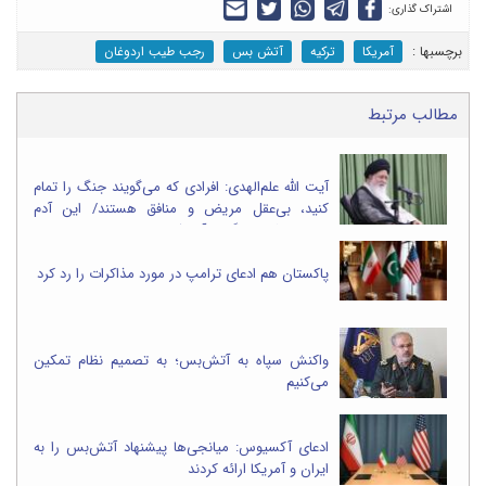
اشتراک گذاری:
برچسب‎ها :
آمریکا
ترکیه
آتش بس
رجب طیب اردوغان
مطالب مرتبط
آیت الله علم‌الهدی: افرادی که می‌گویند جنگ را تمام
کنید، بی‌عقل مریض و منافق هستند/ این آدم
بی‌عقلی که می‌گوید آمریکا ۱۰ هزار دلار دارد و ما
هزار دلار داریم، پس ما شکست خورده‌ایم، یا منافق است یا قلب
پاکستان هم ادعای ترامپ در مورد مذاکرات را رد کرد
واکنش سپاه به آتش‌بس؛ به تصمیم نظام تمکین
می‌کنیم
ادعای آکسیوس: میانجی‌ها پیشنهاد آتش‌بس را به
ایران و آمریکا ارائه کردند