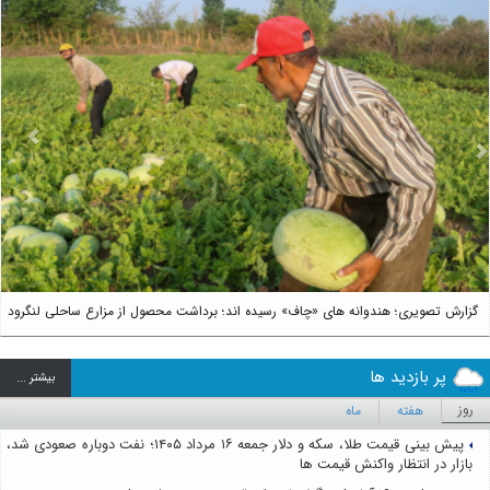
us
Next
گزارش تصویری؛ هندوانه های «چاف» رسیده اند؛ برداشت محصول از مزارع ساحلی لنگرود
پر بازدید ها
بيشتر ...
روز
هفته
ماه
پیش بینی قیمت طلا، سکه و دلار جمعه ۱۶ مرداد ۱۴۰۵؛ نفت دوباره صعودی شد،
بازار در انتظار واکنش قیمت ها