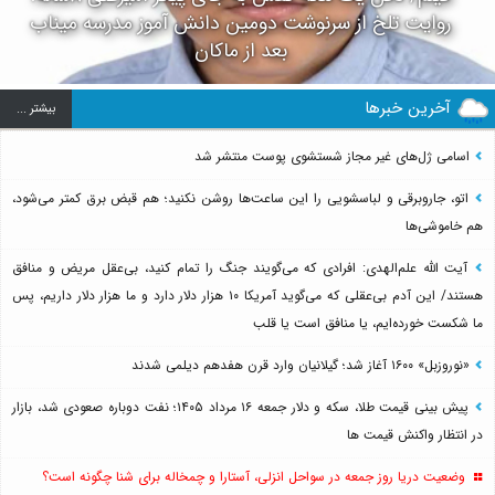
روایت تلخ از سرنوشت دومین دانش آموز مدرسه میناب
بعد از ماکان
آخرین خبرها
بيشتر ...
اسامی ژل‌های غیر مجاز شستشوی پوست منتشر شد
اتو، جاروبرقی و لباسشویی را این ساعت‌ها روشن نکنید؛ هم قبض برق کمتر می‌شود،
هم خاموشی‌ها
آیت الله علم‌الهدی: افرادی که می‌گویند جنگ را تمام کنید، بی‌عقل مریض و منافق
هستند/ این آدم بی‌عقلی که می‌گوید آمریکا ۱۰ هزار دلار دارد و ما هزار دلار داریم، پس
ما شکست خورده‌ایم، یا منافق است یا قلب
«نوروزبل» ۱۶۰۰ آغاز شد؛ گیلانیان وارد قرن هفدهم دیلمی شدند
پیش بینی قیمت طلا، سکه و دلار جمعه ۱۶ مرداد ۱۴۰۵؛ نفت دوباره صعودی شد، بازار
در انتظار واکنش قیمت ها
وضعیت دریا روز جمعه در سواحل انزلی، آستارا و چمخاله برای شنا چگونه است؟