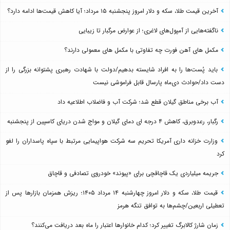
آخرین قیمت طلا، سکه و دلار امروز پنجشنبه ۱۵ مرداد؛ آیا کاهش قیمت‌ها ادامه دارد؟
ناگفته‌هایی از آمپول‌های لاغری؛ از عوارض مرگبار تا زیبایی
مکمل های آهن فورت چه تفاوتی با مکمل های معمولی دارند؟
باید پُست‌ها را به افراد شایسته بدهیم/دولت با شهادت رهبری پشتوانه بزرگی را از
دست داد/حوادث دی‌ماه پارسال قابل فراموشی نیست
آب برخی مناطق گیلان قطع شد؛ شرکت آب و فاضلاب اطلاعیه داد
رگبار، رعدوبرق، کاهش ۴ درجه ای دمای گیلان و مواج شدن دریای کاسپین از پنجشنبه
وزارت خزانه داری آمریکا تحریم سه شرکت هواپیمایی مرتبط با سپاه پاسداران را لغو
کرد
جریمه میلیاردی یک قاچاقچی برای «پیوند» خودروی تصادفی و قاچاق
قیمت طلا، سکه و دلار امروز چهارشنبه ۱۴ مرداد ۱۴۰۵؛ ریزش همزمان بازارها پس از
تعطیلی اربعین/چشم‌ها به توافق تنگه هرمز
زمان شارژ کالابرگ تغییر کرد؛ کدام خانوارها اعتبار را ماه بعد دریافت می‌کنند؟