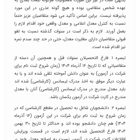
بدیهی است در غیر این صورت مسئولیت هرگونه تبعات بعدی به
عهده شخص متقاضی بوده و هیچ گونه عذری در این مورد
پذیرفته نیست. براین اساس تأکید می شود متقاضیان عزیز حتماً
نسبت به کنترل معدل اعلامی و معدل واقعی خود اقدام لازم را
بعمل آورند. لازم به ذکر است در سنوات گذشته نسبت به لغو
قبولی متقاضیان دارای مغایرت معدل، حتی در حد چند صدم نمره
نیز اقدام شده است.
تبصره ۱: فارغ التحصیلان سنوات قبل و همچنین آن دسته از
متقاضیانی که تا تاریخ ۱۶ آذرماه ۱۴۰۴ (زمان شروع ثبت نام برای
شرکت در آزمون) به عنوان دانش آموخته تلقی شده اند و یا به
عبارت دیگر موفق به اخذ مدرک لیسانس (کارشناسی) شده اند
باید معدل مندرج در مدرک لیسانس (کارشناسی) آنان با معدل
مندرج در کارت شرکت در آزمون یکسان باشد.
تبصره ۲: دانشجویان شاغل به تحصیل در مقطع کارشناسی که در
زمان شروع به ثبت نام برای شرکت در این آزمون (۱۶ آذرماه
۱۴۰۴) هم چنان دانشجو بوده اند و حداکثر تا تاریخ ۳۰ بهمن
۱۴۰۴ فارغ التحصیل شده اند، لازم است در قسمت ویرایش
اطلاعات کارت شرکت در آزمون نسبت به اصلاح معدل خود بر