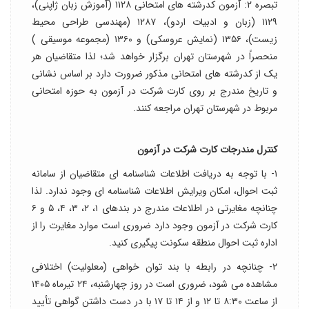
تبصره ۲: آزمون کدرشته های امتحانی ۱۱۲۸ (آموزش زبان ژاپنی)،
۱۱۲۹ (زبان و ادبیات اردو)، ۱۲۸۷ (مهندسی طراحی محیط
زیست)، ۱۳۵۶ (نمایش عروسکی) و ۱۳۶۰ (مجموعه موسیقی )
منحصراً در شهرستان تهران برگزار خواهد شد؛ لذا متقاضیان هر
یک از کدرشته های امتحانی مذکور ضرورت دارد بر اساس نشانی
و تاریخ مندرج بر روی کارت شرکت در آزمون به حوزه امتحانی
مربوط در شهرستان تهران مراجعه کنند.
کنترل مندرجات کارت شرکت در آزمون
۱- با توجه به دریافت اطلاعات شناسنامه ای متقاضیان از سامانه
ثبت احوال، امکان ویرایش اطلاعات شناسنامه ای وجود ندارد. لذا
چنانچه مغایرتی در اطلاعات مندرج در بندهای ۱، ۲، ۳، ۴، ۵ و ۶
کارت شرکت در آزمون وجود دارد ضروری است موارد مغایرت را از
اداره ثبت احوال منطقه سکونت پیگیری کنید.
۲- چنانچه در رابطه با بند توان خواهی (معلولیت) اختلافی
مشاهده می شود، ضروری است در روز چهارشنبه، ۲۴ تیرماه ۱۴۰۵
از ساعت ۸:۳۰ تا ۱۲ و از ۱۴ تا ۱۷ با در دست داشتن گواهی تأیید