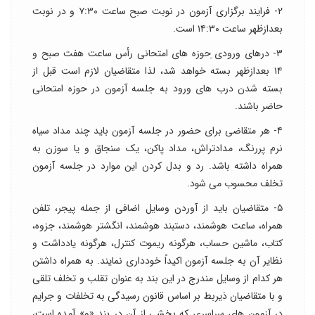
۲- فرایند برگزاری آزمون در نوبت صبح ساعت ۷:۳۰ و در نوبت
بعدازظهر ساعت ۱۴:۳۰ است.
۳- درهای ورودی ِحوزه های امتحانی رأس ساعت هفت صبح و
۱۴ بعدازظهر بسته خواهد شد، لذا متقاضیان لازم است قبل از
بسته شدن درب های ورود به جلسه آزمون در حوزه امتحانی
حاضر باشند.
۴- هر متقاضی برای حضور در جلسه آزمون باید چند مداد سیاه
نرم پررنگ، مدادتراش، مداد پاکن، یک سنجاق و یا سوزن به
همراه داشته باشد. رد و بدل کردن این موارد در جلسه آزمون
تخلف محسوب می شود.
۵- متقاضیان باید از آوردن وسایل اضافی از جمله پیجر، تلفن
همراه، ساعت هوشمند، دستبند هوشمند، انگشتر هوشمند، جزوه،
کتاب، ماشین حساب، هرگونه ریموت کنترل، هرگونه یادداشت و
نظایر آن به جلسه آزمون اکیداً خودداری نمایند. به همراه داشتن
هر کدام از وسایل مندرج در این بند به عنوان تقلب و تخلف تلقی
و با متقاضیان ذیربط بر اساس قانون رسیدگی به تخلفات و جرایم
در آزمون های سراسری که بخشی از آن در بند «و» آمده است،