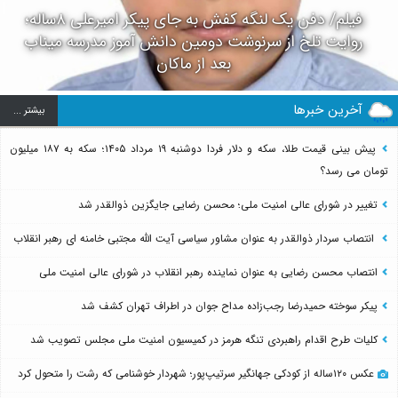
فیلم/ دفن یک لنگه کفش به جای پیکر امیرعلی ۸ساله؛
روایت تلخ از سرنوشت دومین دانش آموز مدرسه میناب
بعد از ماکان
آخرین خبرها
بيشتر ...
پیش بینی قیمت طلا، سکه و دلار فردا دوشنبه ۱۹ مرداد ۱۴۰۵؛ سکه به ۱۸۷ میلیون
تومان می رسد؟
تغییر در شورای عالی امنیت ملی؛ محسن رضایی جایگزین ذوالقدر شد
انتصاب سردار ذوالقدر به عنوان مشاور سیاسی آیت الله مجتبی خامنه ای رهبر انقلاب
انتصاب محسن رضایی به عنوان نماینده رهبر انقلاب در شورای عالی امنیت ملی
پیکر سوخته حمیدرضا رجب‌زاده مداح جوان در اطراف تهران کشف شد
کلیات طرح اقدام راهبردی تنگه هرمز در کمیسیون امنیت ملی مجلس تصویب شد
عکس ۱۲۰ساله از کودکی جهانگیر سرتیپ‌پور؛ شهردار خوشنامی که رشت را متحول کرد