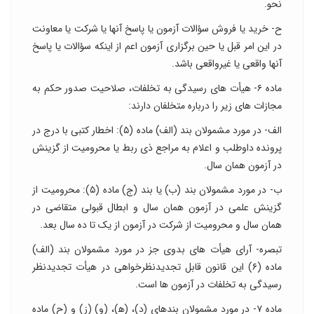
نحو.
ح- خرید یا فروش سؤالات آزمون یا پاسخ آنها یا شرکت یا معاونت
در این امر قبل یا حین برگزاری آزمون اعم از اینکه سؤالات یا پاسخ
آنها واقعی یا غیرواقعی باشد.
ماده ۶- هیأت های رسیدگی به تخلفات، صلاحیت صدور حکم به
مجازات های زیر را درباره متخلفان دارند:
الف- در مورد مشمولان بند (الف) ماده (۵): اخطار کتبی با درج در
پرونده داوطلب و اعلام به مراجع ذی ربط یا محرومیت از گزینش
در آزمون همان سال.
ب- در مورد مشمولان بند (ب) یا بند (ج) ماده (۵): محرومیت از
گزینش علمی در آزمون همان سال و ابطال قبولی متقاضی در
همان سال و محرومیت از شرکت در آزمون از یک تا ده سال بعد.
تبصره- آرای هیأت های بدوی جز در مورد مشمولان بند (الف)
ماده (۶) این قانون قابل تجدیدنظرخواهی در هیأت تجدیدنظر
رسیدگی به تخلفات در آزمون ها است.
ماده ۷- در مورد مشمولان بندهای (د)، (ه‍)، (و) (ز) و (ح) ماده