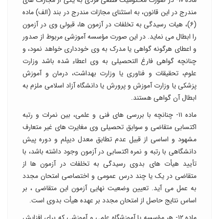
ماده ۱۰- در صورت محکومیت قطعی فردی به یکی از مجازات های
مندرج در این قانون، به استثنای مجازات مندرج در بند (الف) ماده
(۶)، هیات رسیدگی به تخلفات در آزمون ها، قبولی وی در آزمون
را ابطال می نماید. در این صورت مؤسسه آموزشی مربوط از صدور
و اعطای هرگونه گواهی یا مدرک به وی خودداری خواهد نمود، و
چنانچه گواهی فارغ التحصیلی به وی اعطاء شده باشد وزارت
علوم، تحقیقات و فناوری یا وزارت بهداشت، درمان و آموزش
پزشکی یا وزارت آموزش و پرورش یا دانشگاه آزاد اسلامی ملزم به
ابطال آن گواهی هستند.
ماده ۱۱- چنانچه با بررسی های فنی و علمی، بین نمرات و رتبه
اکتسابی متقاضی و سوابق تحصیلی وی مغایرت های غیر متعارف
مشهود و اساسی از قبیل عدم تطابق معدل دیپلم و دوره پیش
دانشگاهی با رتبه و نمره اکتسابی در آزمون وجود داشته باشد، با
تأیید هیأت های بدوی رسیدگی به تخلفات در آزمون ها از
متقاضی در یک یا چند درس عمومی و اختصاصی امتحان مجدد
به عمل می آید. تعیین وضعیت نهایی آزمون این متقاضی ، بر
اساس نتایج حاصل از امتحان مجدد بر عهده هیأت بدوی است.
ماده ۱۲- هر مؤسسه یا آموزشگاه علمی و آموزشی که برای افزایش