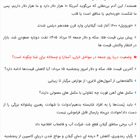
هستند/ این آدم بی‌عقلی که می‌گوید آمریکا ۱۰ هزار دلار دارد و ما هزار دلار داریم، پس
ما شکست خورده‌ایم، یا منافق است یا قلب
«نوروزبل» ۱۶۰۰ آغاز شد؛ گیلانیان وارد قرن هفدهم دیلمی شدند
پیش بینی قیمت طلا، سکه و دلار جمعه ۱۶ مرداد ۱۴۰۵؛ نفت دوباره صعودی شد، بازار
در انتظار واکنش قیمت ها
وضعیت دریا روز جمعه در سواحل انزلی، آستارا و چمخاله برای شنا چگونه است؟
آخرین قیمت طلا، سکه و دلار امروز پنجشنبه ۱۵ مرداد؛ آیا کاهش قیمت‌ها ادامه دارد؟
ناگفته‌هایی از آمپول‌های لاغری؛ از عوارض مرگبار تا زیبایی
مکمل های آهن فورت چه تفاوتی با مکمل های معمولی دارند؟
باید پُست‌ها را به افراد شایسته بدهیم/دولت با شهادت رهبری پشتوانه بزرگی را از
دست داد/حوادث دی‌ماه پارسال قابل فراموشی نیست
آب برخی مناطق گیلان قطع شد؛ شرکت آب و فاضلاب اطلاعیه داد
رگبار، رعدوبرق، کاهش ۴ درجه ای دمای گیلان و مواج شدن دریای کاسپین از پنجشنبه