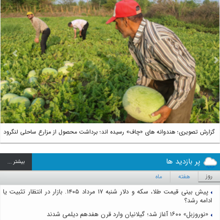
us
Next
گزارش تصویری؛ هندوانه های «چاف» رسیده اند؛ برداشت محصول از مزارع ساحلی لنگرود
پر بازدید ها
بيشتر ...
روز
هفته
ماه
پیش بینی قیمت طلا، سکه و دلار شنبه ۱۷ مرداد ۱۴۰۵. بازار در انتظار تثبیت یا
ادامه رشد؟
«نوروزبل» ۱۶۰۰ آغاز شد؛ گیلانیان وارد قرن هفدهم دیلمی شدند