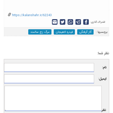
https://kalanshahr.ir/62243
اشتراک گذاری:
برچسب‎ها :
گاز گرفتگی
فیدره لاهیجان
مرگ زج سالمند
نظر شما:
نام:
ایمیل:
نظر: