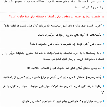
پیش بینی قیمت طلا، سکه و دلار جمعه ۱۶ مرداد ۱۴۰۵؛ نفت دوباره صعودی شد، بازار
در انتظار واکنش قیمت ها
وضعیت دریا روز جمعه در سواحل انزلی، آستارا و چمخاله برای شنا چگونه است؟
آخرین قیمت طلا، سکه و دلار امروز پنجشنبه ۱۵ مرداد؛ آیا کاهش قیمت‌ها ادامه دارد؟
ناگفته‌هایی از آمپول‌های لاغری؛ از عوارض مرگبار تا زیبایی
مکمل های آهن فورت چه تفاوتی با مکمل های معمولی دارند؟
باید پُست‌ها را به افراد شایسته بدهیم/دولت با شهادت رهبری پشتوانه بزرگی را از
دست داد/حوادث دی‌ماه پارسال قابل فراموشی نیست
آب برخی مناطق گیلان قطع شد؛ شرکت آب و فاضلاب اطلاعیه داد
رگبار، رعدوبرق، کاهش ۴ درجه ای دمای گیلان و مواج شدن دریای کاسپین از پنجشنبه
وزارت خزانه داری آمریکا تحریم سه شرکت هواپیمایی مرتبط با سپاه پاسداران را لغو
کرد
جریمه میلیاردی یک قاچاقچی برای «پیوند» خودروی تصادفی و قاچاق