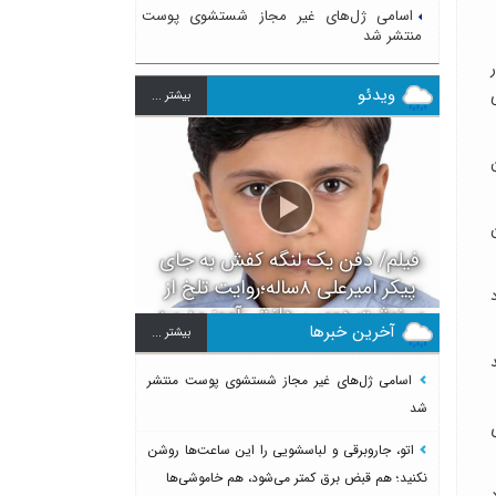
اسامی ژل‌های غیر مجاز شستشوی پوست
منتشر شد
ویدئو
بيشتر ...
ن
فیلم/ دفن یک لنگه کفش به جای
پیکر امیرعلی ۸ساله؛روایت تلخ از
سرنوشت دومین دانش آموز مدرسه
آخرین خبرها
بيشتر ...
میناب بعد از ماکان
اسامی ژل‌های غیر مجاز شستشوی پوست منتشر
شد
اتو، جاروبرقی و لباسشویی را این ساعت‌ها روشن
نکنید؛ هم قبض برق کمتر می‌شود، هم خاموشی‌ها