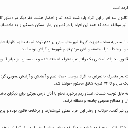
کرده است.
کنون سه نفر از این افراد بازداشت شده اند و احضار هشت نفر دیگر در دستور کار
ز موظف شده که همه این افراد را در کمترین زمان ممکن دستگیر و به دادستانی
ی از مصوبه ستاد مدیریت کرونا شهرستان مبنی بر عدم تردد شبانه بنا به اظهاراتشان
ف و بر خلاف عرف جامعه و شان مردم فهیم شهرستان گراش بوده است.
اورز بیان کرد: حرکات این افراد بر اساس ماده ۶۱۸ قانون مجازات اسلامی یک رفتار غیرمتعارف شناخته شده و با مسببان نیز برابر قانو
ا حرکات غیر متعارف یا تعرض به افراد موجب اخلال نظم و آسایش و آرامش عمومی گردد
ق محکوم خواهد شد.
چه قابل توجیه نیست. امیدواریم برخورد قاطع با آنان درس عبرتی برای دیگران باشد
ان و مصالح عمومی جامعه و منطقه نزنند.
ش نیز گفت: حرکات و رفتار این افراد عملی غیرمتعارف و برخلاف قانون بوده و برای
کل قانون منع تردد شبانه و دیگر تصمیمات ستاد کرونا را زیر پا بگذارند برخورد