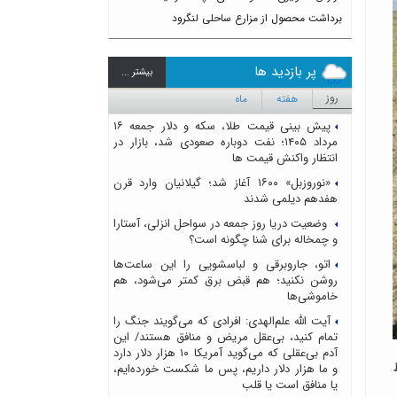
برداشت محصول از مزارع ساحلی لنگرود
پر بازدید ها
بيشتر ...
روز
هفته
ماه
پیش بینی قیمت طلا، سکه و دلار جمعه ۱۶
مرداد ۱۴۰۵؛ نفت دوباره صعودی شد، بازار در
انتظار واکنش قیمت ها
«نوروزبل» ۱۶۰۰ آغاز شد؛ گیلانیان وارد قرن
هفدهم دیلمی شدند
وضعیت دریا روز جمعه در سواحل انزلی، آستارا
و چمخاله برای شنا چگونه است؟
اتو، جاروبرقی و لباسشویی را این ساعت‌ها
روشن نکنید؛ هم قبض برق کمتر می‌شود، هم
خاموشی‌ها
آیت الله علم‌الهدی: افرادی که می‌گویند جنگ را
تمام کنید، بی‌عقل مریض و منافق هستند/ این
آدم بی‌عقلی که می‌گوید آمریکا ۱۰ هزار دلار دارد
باط
و ما هزار دلار داریم، پس ما شکست خورده‌ایم،
یا منافق است یا قلب