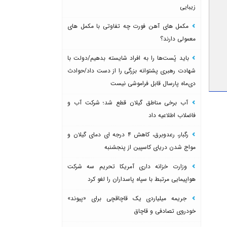
زیبایی
مکمل های آهن فورت چه تفاوتی با مکمل های
معمولی دارند؟
باید پُست‌ها را به افراد شایسته بدهیم/دولت با
شهادت رهبری پشتوانه بزرگی را از دست داد/حوادث
دی‌ماه پارسال قابل فراموشی نیست
آب برخی مناطق گیلان قطع شد؛ شرکت آب و
فاضلاب اطلاعیه داد
رگبار، رعدوبرق، کاهش ۴ درجه ای دمای گیلان و
مواج شدن دریای کاسپین از پنجشنبه
وزارت خزانه داری آمریکا تحریم سه شرکت
هواپیمایی مرتبط با سپاه پاسداران را لغو کرد
جریمه میلیاردی یک قاچاقچی برای «پیوند»
خودروی تصادفی و قاچاق