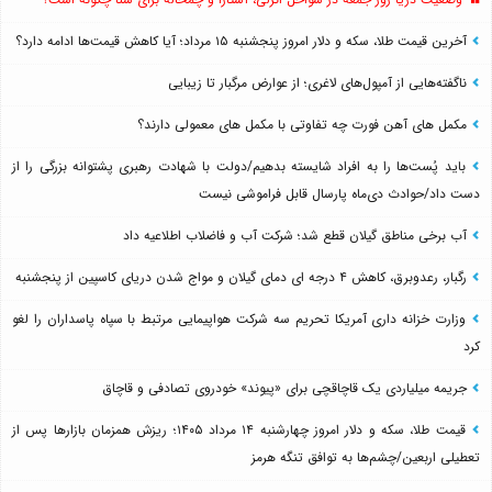
آخرین قیمت طلا، سکه و دلار امروز پنجشنبه ۱۵ مرداد؛ آیا کاهش قیمت‌ها ادامه دارد؟
ناگفته‌هایی از آمپول‌های لاغری؛ از عوارض مرگبار تا زیبایی
مکمل های آهن فورت چه تفاوتی با مکمل های معمولی دارند؟
باید پُست‌ها را به افراد شایسته بدهیم/دولت با شهادت رهبری پشتوانه بزرگی را از
دست داد/حوادث دی‌ماه پارسال قابل فراموشی نیست
آب برخی مناطق گیلان قطع شد؛ شرکت آب و فاضلاب اطلاعیه داد
رگبار، رعدوبرق، کاهش ۴ درجه ای دمای گیلان و مواج شدن دریای کاسپین از پنجشنبه
وزارت خزانه داری آمریکا تحریم سه شرکت هواپیمایی مرتبط با سپاه پاسداران را لغو
کرد
جریمه میلیاردی یک قاچاقچی برای «پیوند» خودروی تصادفی و قاچاق
قیمت طلا، سکه و دلار امروز چهارشنبه ۱۴ مرداد ۱۴۰۵؛ ریزش همزمان بازارها پس از
تعطیلی اربعین/چشم‌ها به توافق تنگه هرمز