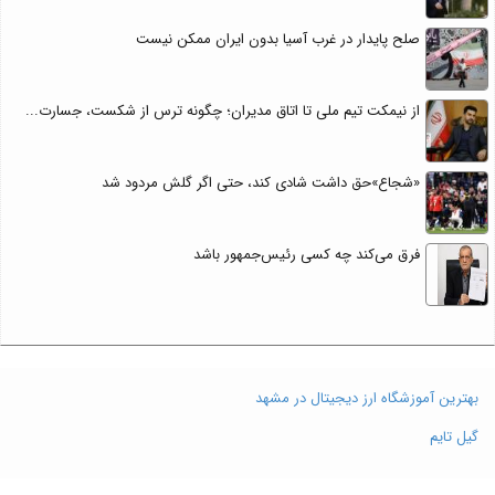
صلح پایدار در غرب آسیا بدون ایران ممکن نیست
از نیمکت تیم ملی تا اتاق مدیران؛ چگونه ترس از شکست، جسارت...
«شجاع»حق داشت شادی کند، حتی اگر گلش مردود شد
فرق می‌کند چه کسی رئیس‌جمهور باشد
بهترین آموزشگاه ارز دیجیتال در مشهد
گیل تایم