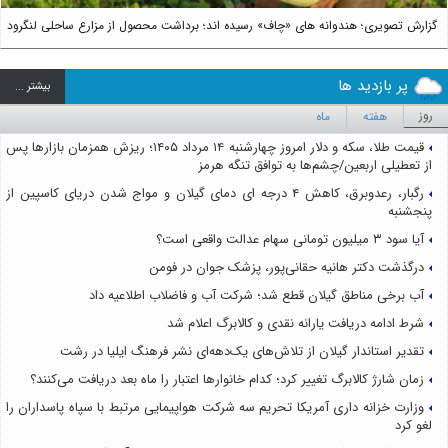
گزارش تصویری؛ هندوانه های «چاف» رسیده اند؛ برداشت محصول از مزارع ساحلی لنگرود
پر بازدید ها
بيشتر ...
روز
هفته
ماه
قیمت طلا، سکه و دلار امروز چهارشنبه ۱۴ مرداد ۱۴۰۵؛ ریزش همزمان بازارها پس
از تعطیلی اربعین/چشم‌ها به توافق تنگه هرمز
رگبار، رعدوبرق، کاهش ۴ درجه ای دمای گیلان و مواج شدن دریای کاسپین از
پنجشنبه
آیا سود ۳ میلیون تومانی سهام عدالت واقعی است؟
درگذشت دکتر هانیه حقانی‌پور، پزشک جوان در فومن
آب برخی مناطق گیلان قطع شد؛ شرکت آب و فاضلاب اطلاعیه داد
شرط ادامه دریافت یارانه نقدی و کالابرگ اعلام شد
تقدیر استاندار گیلان از تلاش‌های یک‌دهه‌ای نشر فرهنگ ایلیا در رشت
زمان شارژ کالابرگ تغییر کرد؛ کدام خانوارها اعتبار را ماه بعد دریافت می‌کنند؟
وزارت خزانه داری آمریکا تحریم سه شرکت هواپیمایی مرتبط با سپاه پاسداران را
لغو کرد