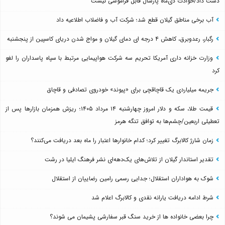
دست داد/حوادث دی‌ماه پارسال قابل فراموشی نیست
آب برخی مناطق گیلان قطع شد؛ شرکت آب و فاضلاب اطلاعیه داد
رگبار، رعدوبرق، کاهش ۴ درجه ای دمای گیلان و مواج شدن دریای کاسپین از پنجشنبه
وزارت خزانه داری آمریکا تحریم سه شرکت هواپیمایی مرتبط با سپاه پاسداران را لغو
کرد
جریمه میلیاردی یک قاچاقچی برای «پیوند» خودروی تصادفی و قاچاق
قیمت طلا، سکه و دلار امروز چهارشنبه ۱۴ مرداد ۱۴۰۵؛ ریزش همزمان بازارها پس از
تعطیلی اربعین/چشم‌ها به توافق تنگه هرمز
زمان شارژ کالابرگ تغییر کرد؛ کدام خانوارها اعتبار را ماه بعد دریافت می‌کنند؟
تقدیر استاندار گیلان از تلاش‌های یک‌دهه‌ای نشر فرهنگ ایلیا در رشت
شوک به هواداران استقلال؛ جدایی رسمی رامین رضاییان از استقلال
شرط ادامه دریافت یارانه نقدی و کالابرگ اعلام شد
چرا بعضی خانواده ها از خرید سنگ قبر سفارشی پشیمان می شوند؟