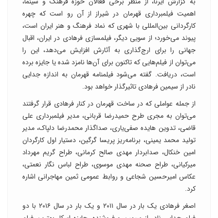
به گزارش ایرنا، از منظر برخی فعالان حوزه فرهنگ و سینما،
اهمیت فیلمبرداری قهرمان در شیراز از آن رو است که چهره
کارگردانی بین‌المللی با شهری که نماد فرهنگ و هنر ایران است،
پیوند می‌خورد؛ از سویی دیگر، فیلمسازی فرهادی در ایران، اقبال
جهانی را برای ارج‌گذاری به آثارش افزایش می‌دهد، این را
می‌توان از فیلم‌هایی که تاکنون برای آن‌ها نامزد شده یا جایزه برده
است، دریافت. گفته می‌شود فیلمنامه قهرمان به اندازه جدایی
نادر از سیمین فرهادی تاثیرگذار خواهد بود.
از جمله عواملی که در ساخت قهرمان در کنار فرهادی قرار گرفتند
می‌توان به مجری طرح حمیدرضا قربانی، مدیر فیلمبرداری علی
قاضی، تدوین هایده صفی‌یاری، صداگذار محمدرضا دلپاک، مدیر
تولید محمد یمینی، برنامه‌ریز پریسا گرگین، دستیار اول کارگردان
امین خنکال، صدابردار مهدی صالح کرمانی، طراح گریم مهرداد
میرکیانی، طراح صحنه مهدی موسوی، طراح لباس نگار نعمتی،
عکاس امیرحسین شجاعی و روابط عمومی ثمین مهاجرانی اشاره
کرد.
اصغر فرهادی یک بار در سال ۲۰۱۱ و یک بار در سال ۲۰۱۶ با دو
فیلم جدایی نادر از سیمین و فروشنده، جایزه اسکار بهترین فیلم