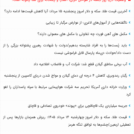
آخرین قیمت طلا، سکه و دلار امروز پنجشنبه ۱۵ مرداد؛ آیا کاهش قیمت‌ها ادامه دارد؟
ناگفته‌هایی از آمپول‌های لاغری؛ از عوارض مرگبار تا زیبایی
مکمل های آهن فورت چه تفاوتی با مکمل های معمولی دارند؟
باید پُست‌ها را به افراد شایسته بدهیم/دولت با شهادت رهبری پشتوانه بزرگی را از
دست داد/حوادث دی‌ماه پارسال قابل فراموشی نیست
آب برخی مناطق گیلان قطع شد؛ شرکت آب و فاضلاب اطلاعیه داد
رگبار، رعدوبرق، کاهش ۴ درجه ای دمای گیلان و مواج شدن دریای کاسپین از پنجشنبه
وزارت خزانه داری آمریکا تحریم سه شرکت هواپیمایی مرتبط با سپاه پاسداران را لغو
کرد
جریمه میلیاردی یک قاچاقچی برای «پیوند» خودروی تصادفی و قاچاق
قیمت طلا، سکه و دلار امروز چهارشنبه ۱۴ مرداد ۱۴۰۵؛ ریزش همزمان بازارها پس از
تعطیلی اربعین/چشم‌ها به توافق تنگه هرمز