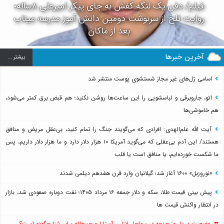
فیلم/ دفن یک لنگه کفش به جای پیکر امیرعلی ۸ساله؛
روایت تلخ از سرنوشت دومین دانش آموز مدرسه میناب
بعد از ماکان
آخرین خبرها
بيشتر ...
اسامی ژل‌های غیر مجاز شستشوی پوست منتشر شد
اتو، جاروبرقی و لباسشویی را این ساعت‌ها روشن نکنید؛ هم قبض برق کمتر می‌شود،
هم خاموشی‌ها
آیت الله علم‌الهدی: افرادی که می‌گویند جنگ را تمام کنید، بی‌عقل مریض و منافق
هستند/ این آدم بی‌عقلی که می‌گوید آمریکا ۱۰ هزار دلار دارد و ما هزار دلار داریم، پس
ما شکست خورده‌ایم، یا منافق است یا قلب
«نوروزبل» ۱۶۰۰ آغاز شد؛ گیلانیان وارد قرن هفدهم دیلمی شدند
پیش بینی قیمت طلا، سکه و دلار جمعه ۱۶ مرداد ۱۴۰۵؛ نفت دوباره صعودی شد، بازار
در انتظار واکنش قیمت ها
وضعیت دریا روز جمعه در سواحل انزلی، آستارا و چمخاله برای شنا چگونه است؟