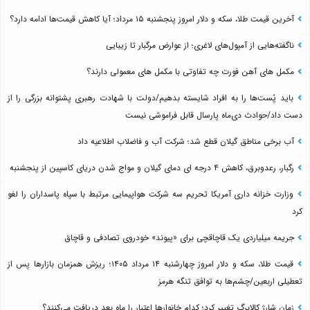
آخرین قیمت طلا، سکه و دلار امروز پنجشنبه ۱۵ مرداد؛ آیا کاهش قیمت‌ها ادامه دارد؟
ناگفته‌هایی از آمپول‌های لاغری؛ از عوارض مرگبار تا زیبایی
مکمل های آهن فورت چه تفاوتی با مکمل های معمولی دارند؟
باید پُست‌ها را به افراد شایسته بدهیم/دولت با شهادت رهبری پشتوانه بزرگی را از
دست داد/حوادث دی‌ماه پارسال قابل فراموشی نیست
آب برخی مناطق گیلان قطع شد؛ شرکت آب و فاضلاب اطلاعیه داد
رگبار، رعدوبرق، کاهش ۴ درجه ای دمای گیلان و مواج شدن دریای کاسپین از پنجشنبه
وزارت خزانه داری آمریکا تحریم سه شرکت هواپیمایی مرتبط با سپاه پاسداران را لغو
کرد
جریمه میلیاردی یک قاچاقچی برای «پیوند» خودروی تصادفی و قاچاق
قیمت طلا، سکه و دلار امروز چهارشنبه ۱۴ مرداد ۱۴۰۵؛ ریزش همزمان بازارها پس از
تعطیلی اربعین/چشم‌ها به توافق تنگه هرمز
زمان شارژ کالابرگ تغییر کرد؛ کدام خانوارها اعتبار را ماه بعد دریافت می‌کنند؟