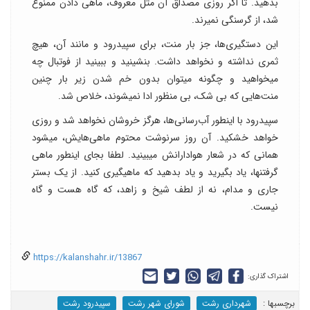
بدهید. تا اگر روزی مصداق آن مثل معروف، ماهی دادن ممنوع
شد، از گرسنگی نمیرند.
این دستگیری‌ها، جز بار منت، برای سپیدرود و مانند آن، هیچ
ثمری نداشته و نخواهد داشت. بنشینید و ببینید از فوتبال چه
میخواهید و چگونه میتوان بدون خم شدن زیر بار چنین
منت‌هایی که بی شک، بی منظور ادا نمیشوند، خلاص شد.
سپیدرود با اینطور آب‌رسانی‌ها، هرگز خروشان نخواهد شد و روزی
خواهد خشکید. آن روز سرنوشت محتوم ماهی‌هایش، میشود
همانی که در شعار هوادارانش میبینید. لطفا بجای اینطور ماهی
گرفتنها، یاد بگیرید و یاد بدهید که ماهیگیری کنید. از یک بستر
جاری و مدام، نه از لطف شیخ و زاهد، که گاه هست و گاه
نیست.
https://kalanshahr.ir/13867
اشتراک گذاری:
برچسب‎ها :
شهرداری رشت
شورای شهر رشت
سپیدرود رشت