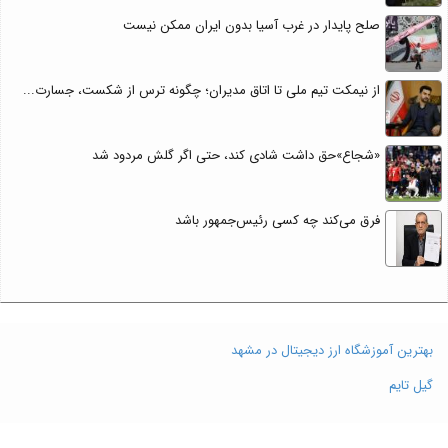
صلح پایدار در غرب آسیا بدون ایران ممکن نیست
از نیمکت تیم ملی تا اتاق مدیران؛ چگونه ترس از شکست، جسارت...
«شجاع»حق داشت شادی کند، حتی اگر گلش مردود شد
فرق می‌کند چه کسی رئیس‌جمهور باشد
بهترین آموزشگاه ارز دیجیتال در مشهد
گیل تایم