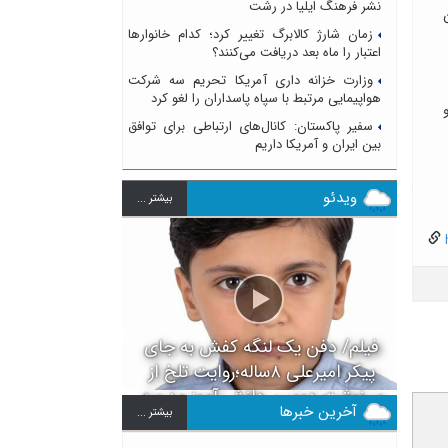
نشر فرهنگ ایلیا در رشت
زمان شارژ کالابرگ تغییر کرد؛ کدام خانوارها
اعتبار را ماه بعد دریافت می‌کنند؟
وزارت خزانه داری آمریکا تحریم سه شرکت
هواپیمایی مرتبط با سپاه پاسداران را لغو کرد
ه و
سفیر پاکستان: کانال‌های ارتباطی برای توافق
بین ایران و آمریکا داریم
ویدئو
بيشتر ...
h
فیلم/ دفن یک لنگه کفش به جای
پیکر امیرعلی ۸ساله؛روایت تلخ از
سرنوشت دومین دانش آموز مدرسه
آخرین خبرها
بيشتر ...
میناب بعد از ماکان