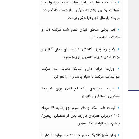
باید پُست‌ها را به افراد شایسته بدهیم/دولت با
شهادت رهبری پشتوانه بزرگی را از دست داد/حوادث
دی‌ماه پارسال قابل فراموشی نیست
آب برخی مناطق گیلان قطع شد؛ شرکت آب و
فاضلاب اطلاعیه داد
رگبار، رعدوبرق، کاهش ۴ درجه ای دمای گیلان و
مواج شدن دریای کاسپین از پنجشنبه
وزارت خزانه داری آمریکا تحریم سه شرکت
هواپیمایی مرتبط با سپاه پاسداران را لغو کرد
جریمه میلیاردی یک قاچاقچی برای «پیوند»
خودروی تصادفی و قاچاق
قیمت طلا، سکه و دلار امروز چهارشنبه ۱۴ مرداد
۱۴۰۵؛ ریزش همزمان بازارها پس از تعطیلی اربعین/
چشم‌ها به توافق تنگه هرمز
زمان شارژ کالابرگ تغییر کرد؛ کدام خانوارها اعتبار را