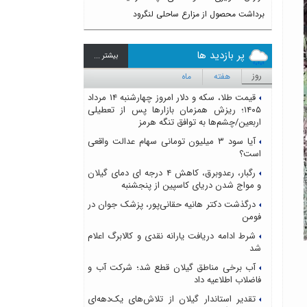
برداشت محصول از مزارع ساحلی لنگرود
پر بازدید ها
بيشتر ...
روز
هفته
ماه
قیمت طلا، سکه و دلار امروز چهارشنبه ۱۴ مرداد
۱۴۰۵؛ ریزش همزمان بازارها پس از تعطیلی
اربعین/چشم‌ها به توافق تنگه هرمز
آیا سود ۳ میلیون تومانی سهام عدالت واقعی
است؟
رگبار، رعدوبرق، کاهش ۴ درجه ای دمای گیلان
و مواج شدن دریای کاسپین از پنجشنبه
درگذشت دکتر هانیه حقانی‌پور، پزشک جوان در
فومن
شرط ادامه دریافت یارانه نقدی و کالابرگ اعلام
شد
آب برخی مناطق گیلان قطع شد؛ شرکت آب و
فاضلاب اطلاعیه داد
تقدیر استاندار گیلان از تلاش‌های یک‌دهه‌ای