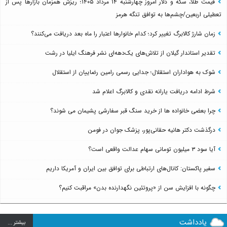
قیمت طلا، سکه و دلار امروز چهارشنبه ۱۴ مرداد ۱۴۰۵؛ ریزش همزمان بازارها پس از
تعطیلی اربعین/چشم‌ها به توافق تنگه هرمز
زمان شارژ کالابرگ تغییر کرد؛ کدام خانوارها اعتبار را ماه بعد دریافت می‌کنند؟
تقدیر استاندار گیلان از تلاش‌های یک‌دهه‌ای نشر فرهنگ ایلیا در رشت
شوک به هواداران استقلال؛ جدایی رسمی رامین رضاییان از استقلال
شرط ادامه دریافت یارانه نقدی و کالابرگ اعلام شد
چرا بعضی خانواده ها از خرید سنگ قبر سفارشی پشیمان می شوند؟
درگذشت دکتر هانیه حقانی‌پور، پزشک جوان در فومن
آیا سود ۳ میلیون تومانی سهام عدالت واقعی است؟
سفیر پاکستان: کانال‌های ارتباطی برای توافق بین ایران و آمریکا داریم
چگونه با افزایش سن از «پروتئین نگهدارنده بدن» مراقبت کنیم؟
یادداشت
بيشتر ...