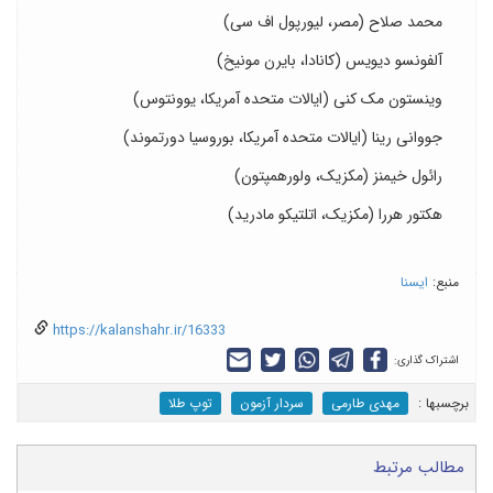
محمد صلاح (مصر، لیورپول اف سی)
آلفونسو دیویس (کانادا، بایرن مونیخ)
وینستون مک کنی (ایالات متحده آمریکا، یوونتوس)
جووانی رینا (ایالات متحده آمریکا، بوروسیا دورتموند)
رائول خیمنز (مکزیک، ولورهمپتون)
هکتور هررا (مکزیک، اتلتیکو مادرید)
منبع:
ایسنا
https://kalanshahr.ir/16333
اشتراک گذاری:
برچسب‎ها :
مهدی طارمی
سردار آزمون
توپ طلا
مطالب مرتبط