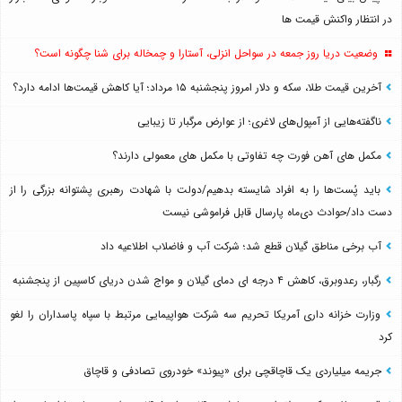
در انتظار واکنش قیمت ها
وضعیت دریا روز جمعه در سواحل انزلی، آستارا و چمخاله برای شنا چگونه است؟
آخرین قیمت طلا، سکه و دلار امروز پنجشنبه ۱۵ مرداد؛ آیا کاهش قیمت‌ها ادامه دارد؟
ناگفته‌هایی از آمپول‌های لاغری؛ از عوارض مرگبار تا زیبایی
مکمل های آهن فورت چه تفاوتی با مکمل های معمولی دارند؟
باید پُست‌ها را به افراد شایسته بدهیم/دولت با شهادت رهبری پشتوانه بزرگی را از
دست داد/حوادث دی‌ماه پارسال قابل فراموشی نیست
آب برخی مناطق گیلان قطع شد؛ شرکت آب و فاضلاب اطلاعیه داد
رگبار، رعدوبرق، کاهش ۴ درجه ای دمای گیلان و مواج شدن دریای کاسپین از پنجشنبه
وزارت خزانه داری آمریکا تحریم سه شرکت هواپیمایی مرتبط با سپاه پاسداران را لغو
کرد
جریمه میلیاردی یک قاچاقچی برای «پیوند» خودروی تصادفی و قاچاق