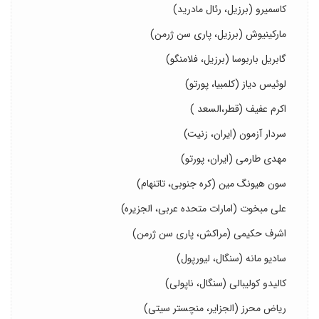
کاسمیرو (برزیل، رئال مادرید)
مارکینیوش (برزیل، پاری سن ژرمن)
گابریل باربوسا (برزیل، فلامنگو)
لوئیس دیاز (کلمبیا، پورتو)
اکرم عفیف (قطر،السعد )
سردار آزمون (ایران، زنیت)
مهدی طارمی (ایران، پورتو)
سون هیونگ مین (کره جنوبی، تاتنهام)
علی مبخوت (امارات متحده عربی، الجزیره)
اشرف حکیمی (مراکش، پاری سن ژرمن)
سادیو مانه (سنگال، لیورپول)
کالیدو کولیبالی (سنگال، ناپولی)
ریاض محرز (الجزایر، منچستر سیتی)