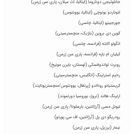
جانلوئیجی دوناروما (ایتالیا، آث میلان، پاری سن ژرمن)
لئوناردو بونوچی (ایتالیا، یوونتوس)
جورجینیو (ایتالیا، چلسی)
کوین دی بروین (بلژیک، منچسترسیتی)
انگولو کانته (فرانسه، چلسی)
کیلیان ام باپه (فرانسه، پاری سن ژرمن)
روبرت لواندوفسکی (لهستان، بایرن مونیخ)
رحیم استرلینگ (انگلیس، منچسترسیتی)
کریستیانو رونالدو (پرتغال، یوونتوس/منچستریونایتد)
ارلینگ هالند (نروژ، بوروسیا دورتموند)
لیونل مسی (آرژانتین، بارسلونا/ پاری سن ژرمن)
رودریگو دی پل (آرژانتین، اف سی پورتو)
نیمار (برزیل، پاری سن ژرمن)