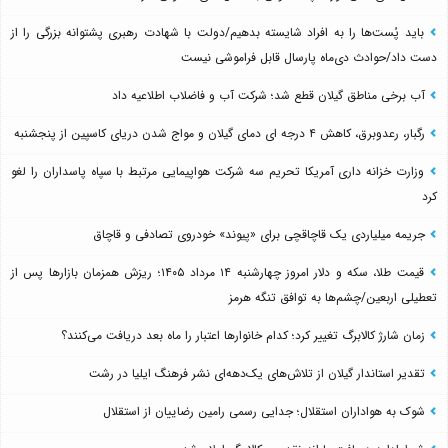
باید پُست‌ها را به افراد شایسته بدهیم/دولت با شهادت رهبری پشتوانه بزرگی را از
دست داد/حوادث دی‌ماه پارسال قابل فراموشی نیست
آب برخی مناطق گیلان قطع شد؛ شرکت آب و فاضلاب اطلاعیه داد
رگبار، رعدوبرق، کاهش ۴ درجه ای دمای گیلان و مواج شدن دریای کاسپین از پنجشنبه
وزارت خزانه داری آمریکا تحریم سه شرکت هواپیمایی مرتبط با سپاه پاسداران را لغو
کرد
جریمه میلیاردی یک قاچاقچی برای «پیوند» خودروی تصادفی و قاچاق
قیمت طلا، سکه و دلار امروز چهارشنبه ۱۴ مرداد ۱۴۰۵؛ ریزش همزمان بازارها پس از
تعطیلی اربعین/چشم‌ها به توافق تنگه هرمز
زمان شارژ کالابرگ تغییر کرد؛ کدام خانوارها اعتبار را ماه بعد دریافت می‌کنند؟
تقدیر استاندار گیلان از تلاش‌های یک‌دهه‌ای نشر فرهنگ ایلیا در رشت
شوک به هواداران استقلال؛ جدایی رسمی رامین رضاییان از استقلال