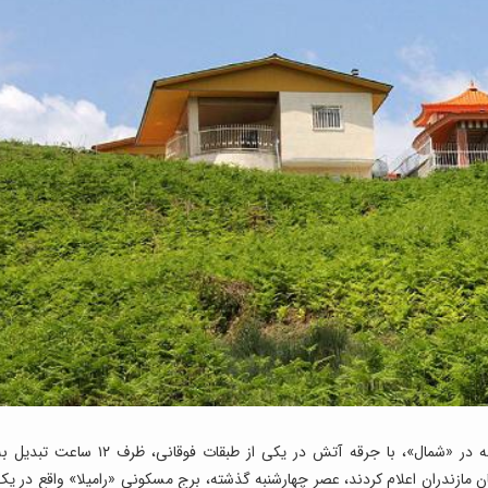
: آخرهفته گذشته یک برج مسکونی ۱۷ طبقه در «شمال»، با جرقه آتش در یکی از طبقات فوقانی، ظرف ۱۲ ساعت تبد
 مازندران اعلام کردند، عصر چهارشنبه گذشته، برج مسکونی «رامیلا» واقع در یک