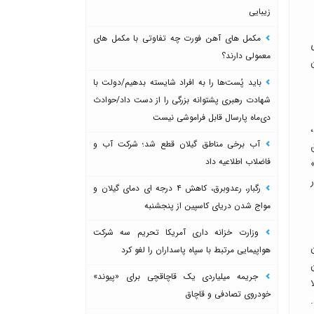
زیبایی
مکمل های آهن فورت چه تفاوتی با مکمل های
معمولی دارند؟
باید پُست‌ها را به افراد شایسته بدهیم/دولت با
شهادت رهبری پشتوانه بزرگی را از دست داد/حوادث
دی‌ماه پارسال قابل فراموشی نیست
آب برخی مناطق گیلان قطع شد؛ شرکت آب و
فاضلاب اطلاعیه داد
رگبار، رعدوبرق، کاهش ۴ درجه ای دمای گیلان و
مواج شدن دریای کاسپین از پنجشنبه
وزارت خزانه داری آمریکا تحریم سه شرکت
هواپیمایی مرتبط با سپاه پاسداران را لغو کرد
جریمه میلیاردی یک قاچاقچی برای «پیوند»
خودروی تصادفی و قاچاق