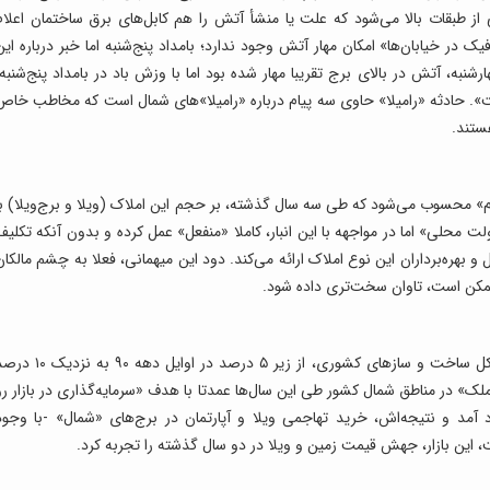
 طبقات بالا می‌شود که علت یا منشأ آتش را هم کابل‌‌های برق ساختمان اعلام
ک در خیابان‌‌ها» امکان مهار آتش وجود ندارد؛ بامداد پنج‌‌شنبه اما خبر درباره این
شنبه، آتش در بالای برج تقریبا مهار شده بود اما با وزش باد در بامداد پنج‌شنبه،
. حادثه «رامیلا» حاوی سه پیام درباره «رامیلا»های شمال است که مخاطب خاص
ستند.
م» محسوب می‌شود که طی سه سال گذشته، بر حجم این املاک (ویلا و برج‌‌ویلا) با
ت محلی» اما در مواجهه با این انبار، کاملا «منفعل» عمل کرده و بدون آنکه تکلیف
بهره‌‌برداران این نوع املاک ارائه می‌کند. دود این ‌میهمانی، فعلا به چشم مالکان
ممکن است، تاوان سخت‌‌تری داده شود.
آمار رسمی می‌گوید، سهم ساختمان‌‌سازی «شمال» از کل ساخت و سازهای کشوری، از زیر ۵ درصد در اوایل دهه ۹۰ ب
» در مناطق شمال کشور طی این سال‌ها عمدتا با هدف «سرمایه‌‌گذاری در بازار رو
آمد و نتیجه‌‌اش، خرید تهاجمی ویلا و آپارتمان در برج‌های «شمال» -با وجود
 این بازار، جهش قیمت زمین و ویلا در دو سال گذشته را تجربه کرد.