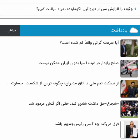
چگونه با افزایش سن از «پروتئین نگهدارنده بدن» مراقبت کنیم؟
یادداشت
بيشتر ...
آیا سرعت گرانی واقعاً کم شده است؟
صلح پایدار در غرب آسیا بدون ایران ممکن نیست
از نیمکت تیم ملی تا اتاق مدیران؛ چگونه ترس از شکست، جسارت...
«شجاع»حق داشت شادی کند، حتی اگر گلش مردود شد
فرق می‌کند چه کسی رئیس‌جمهور باشد