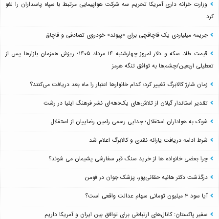
وزارت خزانه داری آمریکا تحریم سه شرکت هواپیمایی مرتبط با سپاه پاسداران را لغو
کرد
جریمه میلیاردی یک قاچاقچی برای «پیوند» خودروی تصادفی و قاچاق
قیمت طلا، سکه و دلار امروز چهارشنبه ۱۴ مرداد ۱۴۰۵؛ ریزش همزمان بازارها پس از
تعطیلی اربعین/چشم‌ها به توافق تنگه هرمز
زمان شارژ کالابرگ تغییر کرد؛ کدام خانوارها اعتبار را ماه بعد دریافت می‌کنند؟
تقدیر استاندار گیلان از تلاش‌های یک‌دهه‌ای نشر فرهنگ ایلیا در رشت
شوک به هواداران استقلال؛ جدایی رسمی رامین رضاییان از استقلال
شرط ادامه دریافت یارانه نقدی و کالابرگ اعلام شد
چرا بعضی خانواده ها از خرید سنگ قبر سفارشی پشیمان می شوند؟
درگذشت دکتر هانیه حقانی‌پور، پزشک جوان در فومن
آیا سود ۳ میلیون تومانی سهام عدالت واقعی است؟
سفیر پاکستان: کانال‌های ارتباطی برای توافق بین ایران و آمریکا داریم