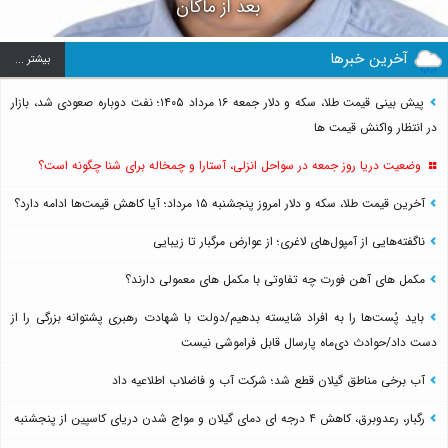
بعد از ماکان
آخرین خبرها
بيشتر ...
پیش بینی قیمت طلا، سکه و دلار جمعه ۱۶ مرداد ۱۴۰۵؛ نفت دوباره صعودی شد، بازار
در انتظار واکنش قیمت ها
وضعیت دریا روز جمعه در سواحل انزلی، آستارا و چمخاله برای شنا چگونه است؟
آخرین قیمت طلا، سکه و دلار امروز پنجشنبه ۱۵ مرداد؛ آیا کاهش قیمت‌ها ادامه دارد؟
ناگفته‌هایی از آمپول‌های لاغری؛ از عوارض مرگبار تا زیبایی
مکمل های آهن فورت چه تفاوتی با مکمل های معمولی دارند؟
باید پُست‌ها را به افراد شایسته بدهیم/دولت با شهادت رهبری پشتوانه بزرگی را از
دست داد/حوادث دی‌ماه پارسال قابل فراموشی نیست
آب برخی مناطق گیلان قطع شد؛ شرکت آب و فاضلاب اطلاعیه داد
رگبار، رعدوبرق، کاهش ۴ درجه ای دمای گیلان و مواج شدن دریای کاسپین از پنجشنبه