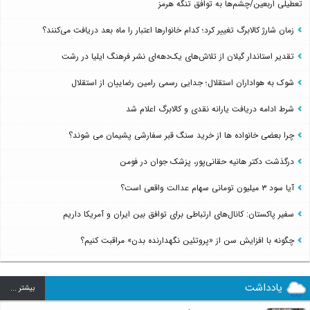
تعطیلی اربعین/چشم‌ها به توافق تنگه هرمز
زمان شارژ کالابرگ تغییر کرد؛ کدام خانوارها اعتبار را ماه بعد دریافت می‌کنند؟
تقدیر استاندار گیلان از تلاش‌های یک‌دهه‌ای نشر فرهنگ ایلیا در رشت
شوک به هواداران استقلال؛ جدایی رسمی رامین رضاییان از استقلال
شرط ادامه دریافت یارانه نقدی و کالابرگ اعلام شد
چرا بعضی خانواده ها از خرید سنگ قبر سفارشی پشیمان می شوند؟
درگذشت دکتر هانیه حقانی‌پور، پزشک جوان در فومن
آیا سود ۳ میلیون تومانی سهام عدالت واقعی است؟
سفیر پاکستان: کانال‌های ارتباطی برای توافق بین ایران و آمریکا داریم
چگونه با افزایش سن از «پروتئین نگهدارنده بدن» مراقبت کنیم؟
یادداشت
بيشتر ...