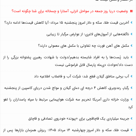
وضعیت دریا روز جمعه در سواحل انزلی، آستارا و چمخاله برای شنا چگونه است؟
آخرین قیمت طلا، سکه و دلار امروز پنجشنبه ۱۵ مرداد؛ آیا کاهش قیمت‌ها ادامه دارد؟
ناگفته‌هایی از آمپول‌های لاغری؛ از عوارض مرگبار تا زیبایی
مکمل های آهن فورت چه تفاوتی با مکمل های معمولی دارند؟
باید پُست‌ها را به افراد شایسته بدهیم/دولت با شهادت رهبری پشتوانه بزرگی را از
دست داد/حوادث دی‌ماه پارسال قابل فراموشی نیست
آب برخی مناطق گیلان قطع شد؛ شرکت آب و فاضلاب اطلاعیه داد
رگبار، رعدوبرق، کاهش ۴ درجه ای دمای گیلان و مواج شدن دریای کاسپین از پنجشنبه
وزارت خزانه داری آمریکا تحریم سه شرکت هواپیمایی مرتبط با سپاه پاسداران را لغو
کرد
جریمه میلیاردی یک قاچاقچی برای «پیوند» خودروی تصادفی و قاچاق
قیمت طلا، سکه و دلار امروز چهارشنبه ۱۴ مرداد ۱۴۰۵؛ ریزش همزمان بازارها پس از