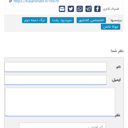
https://kalanshahr.ir/16978
اشتراک گذاری:
برچسب‎ها :
اختصاصی کلانشهر
سپیدرود رشت
لیگ دسته دوم
چوکا تالش
نظر شما:
نام:
ایمیل:
نظر: