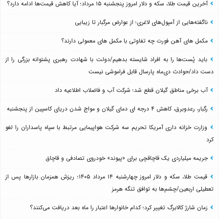
آخرین قیمت طلا، سکه و دلار امروز پنجشنبه ۱۵ مرداد؛ آیا کاهش قیمت‌ها ادامه دارد؟
ناگفته‌هایی از آمپول‌های لاغری؛ از عوارض مرگبار تا زیبایی
مکمل های آهن فورت چه تفاوتی با مکمل های معمولی دارند؟
باید پُست‌ها را به افراد شایسته بدهیم/دولت با شهادت رهبری پشتوانه بزرگی را از
دست داد/حوادث دی‌ماه پارسال قابل فراموشی نیست
آب برخی مناطق گیلان قطع شد؛ شرکت آب و فاضلاب اطلاعیه داد
رگبار، رعدوبرق، کاهش ۴ درجه ای دمای گیلان و مواج شدن دریای کاسپین از پنجشنبه
وزارت خزانه داری آمریکا تحریم سه شرکت هواپیمایی مرتبط با سپاه پاسداران را لغو
کرد
جریمه میلیاردی یک قاچاقچی برای «پیوند» خودروی تصادفی و قاچاق
قیمت طلا، سکه و دلار امروز چهارشنبه ۱۴ مرداد ۱۴۰۵؛ ریزش همزمان بازارها پس از
تعطیلی اربعین/چشم‌ها به توافق تنگه هرمز
زمان شارژ کالابرگ تغییر کرد؛ کدام خانوارها اعتبار را ماه بعد دریافت می‌کنند؟