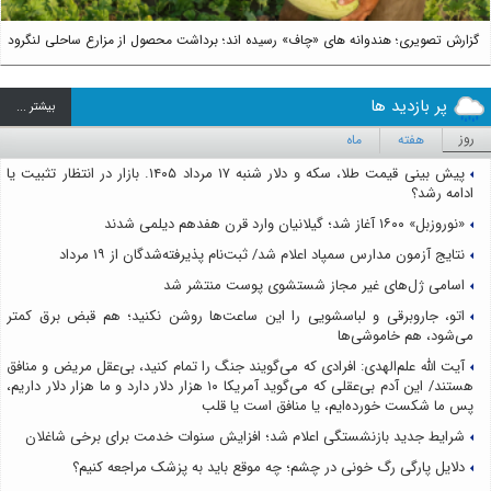
گزارش تصویری؛ هندوانه های «چاف» رسیده اند؛ برداشت محصول از مزارع ساحلی لنگرود
پر بازدید ها
بيشتر ...
روز
هفته
ماه
پیش بینی قیمت طلا، سکه و دلار شنبه ۱۷ مرداد ۱۴۰۵. بازار در انتظار تثبیت یا
ادامه رشد؟
«نوروزبل» ۱۶۰۰ آغاز شد؛ گیلانیان وارد قرن هفدهم دیلمی شدند
نتایج آزمون مدارس سمپاد اعلام شد/ ثبت‌نام پذیرفته‌شدگان از ۱۹ مرداد
اسامی ژل‌های غیر مجاز شستشوی پوست منتشر شد
اتو، جاروبرقی و لباسشویی را این ساعت‌ها روشن نکنید؛ هم قبض برق کمتر
می‌شود، هم خاموشی‌ها
آیت الله علم‌الهدی: افرادی که می‌گویند جنگ را تمام کنید، بی‌عقل مریض و منافق
هستند/ این آدم بی‌عقلی که می‌گوید آمریکا ۱۰ هزار دلار دارد و ما هزار دلار داریم،
پس ما شکست خورده‌ایم، یا منافق است یا قلب
شرایط جدید بازنشستگی اعلام شد؛ افزایش سنوات خدمت برای برخی شاغلان
دلایل پارگی رگ خونی در چشم؛ چه موقع باید به پزشک مراجعه کنیم؟