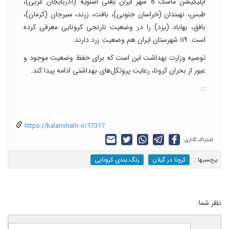
اپلیکیشن ماسک 8 شهر ایران یعنی اشنویه (آذربایجان غربی)،
طبس، نهبندان (خراسان جنوبی)، بافت، زرند، سیرجان (کرمان)،
بافق، بهاباد (یزد) را در وضعیت نارنجی کرونایی معرفی کرده
است. ۱۱۹ شهرستان ایران هم وضعیت زرد دارند.
توصیه وزارت بهداشت این است که برای حفظ وضعیت موجود و
عبور از بحران کرونا، رعایت پروتکل‌های بهداشتی ادامه پیدا کند.
https://kalanshahr.ir/17317
اشتراک گذاری:
برچسب‎ها :
کرونا در گیلان
رنگ بندی کرونایی
نظر شما: