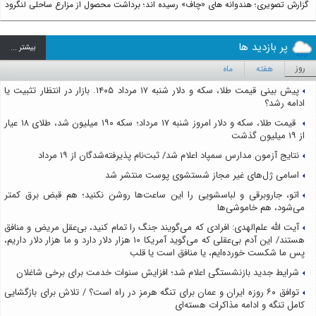
گزارش تصویری؛ هندوانه های «چاف» رسیده اند؛ برداشت محصول از مزارع ساحلی لنگرود
پر بازدید ها
بيشتر ...
روز
هفته
ماه
پیش بینی قیمت طلا، سکه و دلار شنبه ۱۷ مرداد ۱۴۰۵. بازار در انتظار تثبیت یا
ادامه رشد؟
قیمت طلا، سکه و دلار امروز شنبه ۱۷ مرداد؛ سکه ۱۹۰ میلیون شد، طلای ۱۸ عیار
از ۱۹ میلیون گذشت
نتایج آزمون مدارس سمپاد اعلام شد/ ثبت‌نام پذیرفته‌شدگان از ۱۹ مرداد
اسامی ژل‌های غیر مجاز شستشوی پوست منتشر شد
اتو، جاروبرقی و لباسشویی را این ساعت‌ها روشن نکنید؛ هم قبض برق کمتر
می‌شود، هم خاموشی‌ها
آیت الله علم‌الهدی: افرادی که می‌گویند جنگ را تمام کنید، بی‌عقل مریض و منافق
هستند/ این آدم بی‌عقلی که می‌گوید آمریکا ۱۰ هزار دلار دارد و ما هزار دلار داریم،
پس ما شکست خورده‌ایم، یا منافق است یا قلب
شرایط جدید بازنشستگی اعلام شد؛ افزایش سنوات خدمت برای برخی شاغلان
توافق ۶۰ روزه ایران و عمان برای تنگه هرمز در راه است؟ / تلاش برای بازگشایی
کامل تنگه و ادامه مذاکرات هسته‌ای