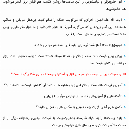
اتو، جاروبرقی و لباسشویی را این ساعت‌ها روشن نکنید؛ هم قبض برق کمتر می‌شود،
هم خاموشی‌ها
آیت الله علم‌الهدی: افرادی که می‌گویند جنگ را تمام کنید، بی‌عقل مریض و منافق
هستند/ این آدم بی‌عقلی که می‌گوید آمریکا ۱۰ هزار دلار دارد و ما هزار دلار داریم، پس
ما شکست خورده‌ایم، یا منافق است یا قلب
«نوروزبل» ۱۶۰۰ آغاز شد؛ گیلانیان وارد قرن هفدهم دیلمی شدند
پیش بینی قیمت طلا، سکه و دلار جمعه ۱۶ مرداد ۱۴۰۵؛ نفت دوباره صعودی شد، بازار
در انتظار واکنش قیمت ها
وضعیت دریا روز جمعه در سواحل انزلی، آستارا و چمخاله برای شنا چگونه است؟
آخرین قیمت طلا، سکه و دلار امروز پنجشنبه ۱۵ مرداد؛ آیا کاهش قیمت‌ها ادامه دارد؟
ناگفته‌هایی از آمپول‌های لاغری؛ از عوارض مرگبار تا زیبایی
مکمل های آهن فورت چه تفاوتی با مکمل های معمولی دارند؟
باید پُست‌ها را به افراد شایسته بدهیم/دولت با شهادت رهبری پشتوانه بزرگی را از
دست داد/حوادث دی‌ماه پارسال قابل فراموشی نیست