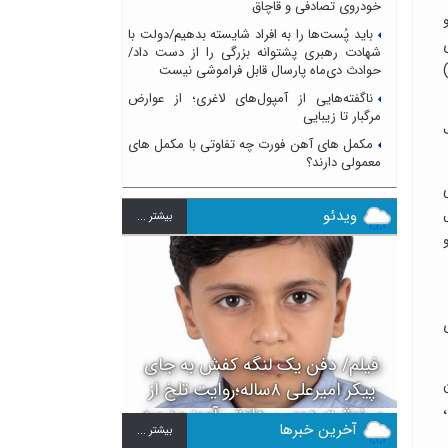
خودروی تصادفی و قاچاق
باید پُست‌ها را به افراد شایسته بدهیم/دولت با
ای
شهادت رهبری پشتوانه بزرگی را از دست داد/
حوادث دی‌ماه پارسال قابل فراموشی نیست
ناگفته‌هایی از آمپول‌های لاغری؛ از عوارض
مرگبار تا زیبایی
مکمل های آهن فورت چه تفاوتی با مکمل های
معمولی دارند؟
ویدئو
بيشتر ...
و
فیلم/ دفن یک لنگه کفش به جای
پیکر امیرعلی ۸ساله؛روایت تلخ از
سرنوشت دومین دانش آموز مدرسه
آخرین خبرها
بيشتر ...
میناب بعد از ماکان