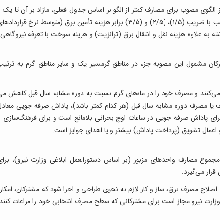
 الگوی مصوب برای مصارف کمتر از الگو بر اساس جدول فعلی، مازاد بر آن تا یک و
نیم برابر، تا دو برابر و مصارف بیش از دو برابر به ترتیب با ضریب (۱/۵)، (۲/۵) و (۳/۵) برابر هزینه تأمین برق (متوسط نرخ قرارداده
ه به علاوه هزینه نقل و انتقال برق (ترانزیت) و هزینه سوخت با تعرفه نیروگاهی)
کان مشمول این مصوبه جزء در مناطق گرمسیر یک و سایر مناطق گرم به ترتیب
ی‌کنند و مصرف خود را در ماه‌های گرم نسبت به دوره مشابه سال قبل کاهش می
ا مصرف دوره مشابه سال قبل (هر کدام کمتر باشد)، پاداش صرفه جویی معادل
نه تأمین برق پرداخت می شود. اعمال ضریب ۲ برای پاداش صرفه جویی در ساعات اوج بحرانی بلامانع است و برای فرهنگ‌سازی 
اعمال تشویق (پرداخت پاداش) بیشتر و یا اهدای جوایز است.
جموع مصارف واحدهای مزبور (بر اساس دستورالعمل ابلاغی وزارت نیرو)، برای
ار می‌گیرد.
 اصلاح مصرف برق، ساز و کار لازم به نحوی طراحی و اجرا شود که مشترکان، امکان
وزارت نیرو مجاز است برای مشترکانی که سطح مصرف انتخابی خود را مراعات کنند،