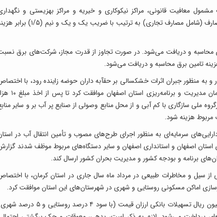
شمول معافیت قانونی، مراکز نیکوکاری و خیریه و مراکز بهزیستی و نگهداری
جانبازان، معلولین، سالمندان، کودکان و ...) و سایر مصارف (شامل مصارف تجاری) به ترتیب با ضریب یک و یک و نیم (۱/۵) برا
ی محاسبه و دریافت می‌شود. در صورت تجاوز از قدرت مجاز، شرکت‌های برق نسبت
ینه تامین برق محاسبه و دریافت می‌شود.
ر و به منظور جبران اثرات خشکسالی بر حقآبه داران حوضه زاینده رود، با اختصاص
مبلغ ۵ هزار میلیارد اعتبار به صورت هزینه‌ای به سازمان مدیریت و برنامه‌ریزی استان اصفهان موافقت کرد تا 
وه ملی سازگاری با کم آبی و از محل منابع وصولی از صنایع پر آب بر و سایر منابع
 مربوط هزینه شود.
رایی‌های سرمایه‌ای به منظور اجرای طرح‌های مصوب و تأمین انتقال آب در استان
استان اصفهان و استانداری اصفهان و سایر دستگاه‌های مربوط موظف شدند گزارش
ان‌های برنامه و بودجه کشور و مدیریت بحران کشور ارسال کند.
از سیل و مخاطرات طبیعی در مرداد ماه سال جاری در استان کرمان، با اختصاص
همچنین با تصویب دولت، مبلغ ۱۰۴ میلیارد و ۵۰۰ میلیون ریال تسهیلات بانکی ارزان قیمت (با سود ۴ درصد روستایی و ۵ درص
ه‌ای پرداخت می‌شود. لازم به ذکر است، بدهی، معوقات و چک برگشتی احتمالی