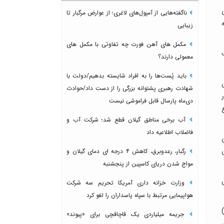
ناگفته‌هایی از آمپول‌های لاغری؛ از عوارض مرگبار تا
بر هزینه
زیبایی
مکمل های آهن فورت چه تفاوتی با مکمل های
معمولی دارند؟
باید پُست‌ها را به افراد شایسته بدهیم/دولت با
شهادت رهبری پشتوانه بزرگی را از دست داد/حوادث
پس از اخذ مبلغ ۱۰ هزار
دی‌ماه پارسال قابل فراموشی نیست
آب برخی مناطق گیلان قطع شد؛ شرکت آب و
فاضلاب اطلاعیه داد
رگبار، رعدوبرق، کاهش ۴ درجه ای دمای گیلان و
مواج شدن دریای کاسپین از پنجشنبه
وزارت خزانه داری آمریکا تحریم سه شرکت
هواپیمایی مرتبط با سپاه پاسداران را لغو کرد
د شهری)
جریمه میلیاردی یک قاچاقچی برای «پیوند»