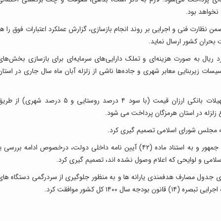
 نخواهد بود.
ن نظارت فنی و اجرایی بر روند انجام بازسازی، گزارش عملکرد اعتبارات فوق را هر
 بحران کشور ارسال نماید.
ران در ادامه، با اختصاص مبلغ ۳۴۰۰ میلیارد ریال به صورت هزینه‌ای و تملک دارایی‌های سرمایه‌ای برای بازسازی بخش‌ها
ت زیربنایی معابر شهری و جاده‌ها ناشی از زلزله آبان ماه سال جاری در استان
همچنین مبلغ ۴۷۴۷ میلیارد و ۶۰۰ میلیون ریال تسهیلات بانکی ارزان قیمت (با سود ۴ درصد روستایی و ۵ درصد شهری) از 
 زلزله در استان هرمزگان پرداخت می شود.
 مجلس شورای اسلامی تصمیم گیری کرد.
هیات وزیران به پیشنهاد معاونت امور مجلس رئیس جمهور و به استناد ماده (۴۲) آیین نامه داخلی دولت، درخصوص ادامه بررسی ی
لامی و لوایحی که اعلام وصول نشده اند، تصمیم گیری کرد.
ی جدول مصارف هدفمندی یارانه ها و به منظور جلوگیری از سردرگمی دستگاه های
 ۱۴۰۰ کل کشور موافقت کرد.