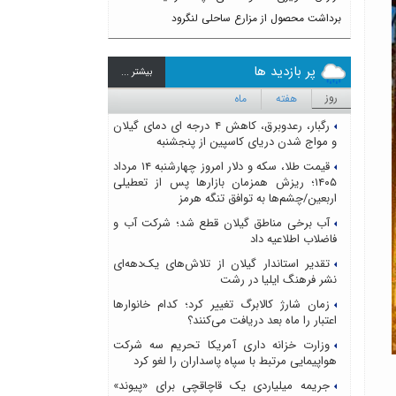
برداشت محصول از مزارع ساحلی لنگرود
پر بازدید ها
بيشتر ...
روز
هفته
ماه
رگبار، رعدوبرق، کاهش ۴ درجه ای دمای گیلان
و مواج شدن دریای کاسپین از پنجشنبه
قیمت طلا، سکه و دلار امروز چهارشنبه ۱۴ مرداد
۱۴۰۵؛ ریزش همزمان بازارها پس از تعطیلی
اربعین/چشم‌ها به توافق تنگه هرمز
آب برخی مناطق گیلان قطع شد؛ شرکت آب و
فاضلاب اطلاعیه داد
تقدیر استاندار گیلان از تلاش‌های یک‌دهه‌ای
نشر فرهنگ ایلیا در رشت
زمان شارژ کالابرگ تغییر کرد؛ کدام خانوارها
اعتبار را ماه بعد دریافت می‌کنند؟
وزارت خزانه داری آمریکا تحریم سه شرکت
هواپیمایی مرتبط با سپاه پاسداران را لغو کرد
جریمه میلیاردی یک قاچاقچی برای «پیوند»