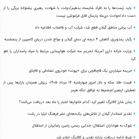
باید پُست‌ها را به افراد شایسته بدهیم/دولت با شهادت رهبری پشتوانه بزرگی را از
دست داد/حوادث دی‌ماه پارسال قابل فراموشی نیست
آب برخی مناطق گیلان قطع شد؛ شرکت آب و فاضلاب اطلاعیه داد
رگبار، رعدوبرق، کاهش ۴ درجه ای دمای گیلان و مواج شدن دریای کاسپین از پنجشنبه
وزارت خزانه داری آمریکا تحریم سه شرکت هواپیمایی مرتبط با سپاه پاسداران را لغو
کرد
جریمه میلیاردی یک قاچاقچی برای «پیوند» خودروی تصادفی و قاچاق
قیمت طلا، سکه و دلار امروز چهارشنبه ۱۴ مرداد ۱۴۰۵؛ ریزش همزمان بازارها پس از
تعطیلی اربعین/چشم‌ها به توافق تنگه هرمز
زمان شارژ کالابرگ تغییر کرد؛ کدام خانوارها اعتبار را ماه بعد دریافت می‌کنند؟
تقدیر استاندار گیلان از تلاش‌های یک‌دهه‌ای نشر فرهنگ ایلیا در رشت
شوک به هواداران استقلال؛ جدایی رسمی رامین رضاییان از استقلال
شرط ادامه دریافت یارانه نقدی و کالابرگ اعلام شد