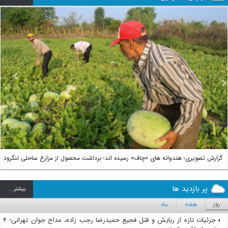
us
Next
گزارش تصویری؛ هندوانه های «چاف» رسیده اند؛ برداشت محصول از مزارع ساحلی لنگرود
پر بازدید ها
بيشتر ...
روز
هفته
ماه
جزئیات تازه از ربایش و قتل فجیع حمیدرضا رجب زاده، مداح جوان تهرانی؛ ۴