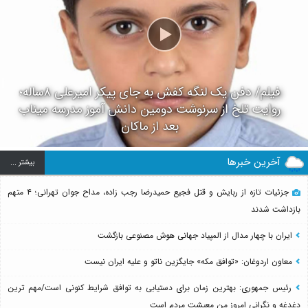
فیلم/ دفن یک لنگه کفش به جای پیکر امیرعلی ۸ساله؛
روایت تلخ از سرنوشت دومین دانش آموز مدرسه میناب
بعد از ماکان
آخرین خبرها
بيشتر ...
جزئیات تازه از ربایش و قتل فجیع حمیدرضا رجب زاده، مداح جوان تهرانی؛ ۴ متهم
بازداشت شدند
ایران با چهار مدال از المپیاد جهانی هوش مصنوعی بازگشت
معاون اردوغان: «توافق مکه» جایگزین ناتو و علیه ایران نیست
رئیس جمهوری: بهترین زمان برای دستیابی به توافق شرایط کنونی است/مهم ترین
دغدغه و نگرانی امروز من معیشت مردم است