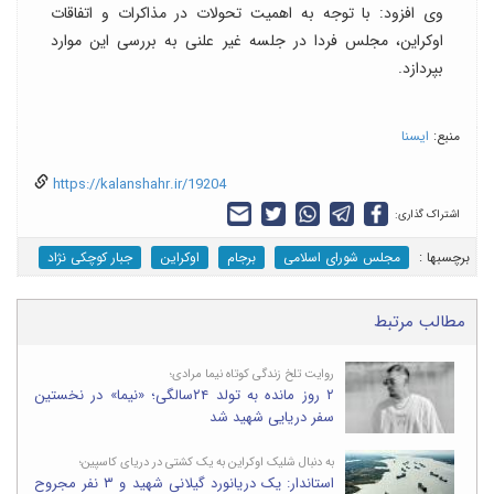
وی افزود: با توجه به اهمیت تحولات در مذاکرات و اتفاقات
اوکراین، مجلس فردا در جلسه غیر علنی به بررسی این موارد
بپردازد.
منبع:
ایسنا
https://kalanshahr.ir/19204
اشتراک گذاری:
برچسب‎ها :
مجلس شورای اسلامی
برجام
اوکراین
جبار کوچکی نژاد
مطالب مرتبط
روایت تلخ زندگی کوتاه نیما مرادی؛
۲ روز مانده به تولد ۲۴سالگی؛ «نیما» در نخستین
سفر دریایی شهید شد
به دنبال شلیک اوکراین به یک کشتی در دریای کاسپین؛
استاندار: یک دریانورد گیلانی شهید و ۳ نفر مجروح