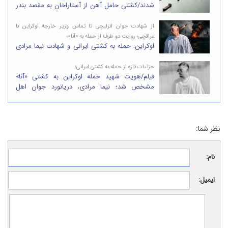
شدند/کشتی حامل آهن از آستاراخان به مقصد بندر
انزلی در حرکت بود
از شهادت جوان انزلیچی تا تماس وزیر خارجه اوکراین با
عراقچی؛ روایت دو طرف از حمله به «آنا»؛
اوکراین: حمله به کشتی ایرانی و شهادت نیما مرادی
عمدی نبود؛ عراقچی: خسارت باید جبران شود
جزئیات تازه از حمله به کشتی ایرانی؛
فیلم/هویت شهید حمله اوکراین به کشتی «آنا»
مشخص شد؛ نیما مرادی، دریانورد جوان اهل
بندرانزلی
نظر شما:
نام:
ایمیل: