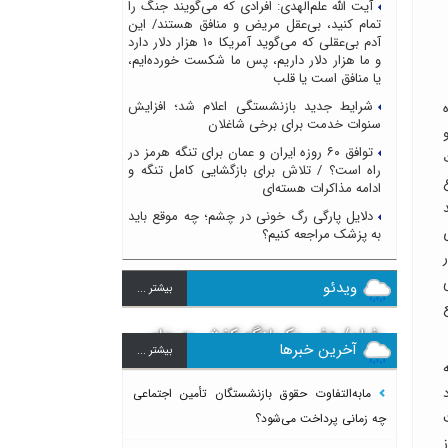
آیت الله علم‌الهدی: افرادی که می‌گویند جنگ را
تمام کنید، بی‌عقل مریض و منافق هستند/ این
آدم بی‌عقلی که می‌گوید آمریکا ۱۰ هزار دلار دارد
و ما هزار دلار داریم، پس ما شکست خورده‌ایم،
یا منافق است یا قلب
شرایط جدید بازنشستگی اعلام شد؛ افزایش
ده
سنوات خدمت برای برخی شاغلان
و
توافق ۶۰ روزه ایران و عمان برای تنگه هرمز در
راه است؟ / تلاش برای بازگشایی کامل تنگه و
غ
ادامه مذاکرات هسته‌ای
دلایل پارگی رگ خونی در چشم؛ چه موقع باید
به پزشک مراجعه کنیم؟
ررسی
ویدئو
بيشتر ...
فیلم/ دفن یک لنگه کفش به جای
آخرین خبرها
بيشتر ...
پیکر امیرعلی ۸ساله؛روایت تلخ از
 ایین نامه
سرنوشت دومین دانش آموز مدرسه
مابه‌التفاوت حقوق بازنشستگان تأمین اجتماعی
میناب بعد از ماکان
چه زمانی پرداخت می‌شود؟