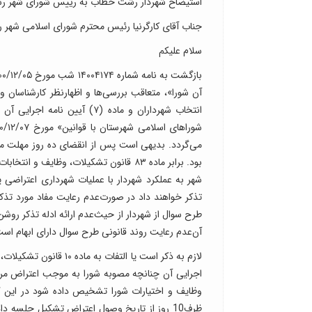
استیضاح شهردار رشت خطاب به رییس شورای شهر ر
جناب آقای کارگرنیا رئیس محترم شورای اسلامی شهر
سلام علیکم
انتخاب شهرداران و ماده (۷)
می‌گردد. بدیهی است پس از انقضای ده روز مهلت مقرر
بود. برابر ماده ۸۳ قانون تشکیلات، وظا
شهر به عملکرد شهردار با عملیات شهرداری اعتراضی ی
طرح سوال از شهردار از حیث‌عدم ارائه ادله تذکر روش
آن‌عدم رعایت روند قانونی طرح سوال دارای ابهام است
اجرایی آن چنانچه مصوبه شورا به موجب اعتراض مرجع 
وظایف و اختیارات شورا تشخیص داده شود در این گ
ظرف10 روز از تاریخ وصول اعتراض تشکیل جلسه 