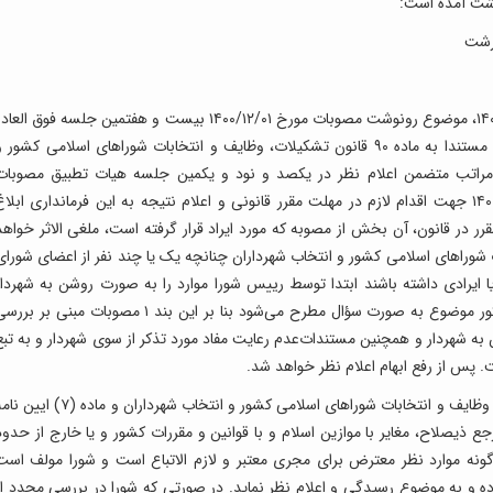
شت آمده است:
 رشت
بازگشت به نامه شماره ۱۴۰۰۴۱۷۴ شب مورخ ۱۴۰۰/۱۲/۰۵، موضوع رونوشت مصوبات مورخ ۱۴۰۰/۱۲/۰۱ بیست و هفتمین جلسه فوق العا
آن شورا»، متعاقب بررسی‌ها و اظهارنظر کارشناسان و مستندا به ماده ۹۰ قانون تشکیلات، وظایف و انتخابات شوراهای اسلامی کشور 
 آیین نامه اجرایی آن مراتب متضمن اعلام نظر در یکصد و نود و یکمین جلسه هیات تطبیق مصوبات
شوراهای اسلامی شهرستان با قوانین» مورخ ۱۴۰۰/۱۲/۰۷ جهت اقدام لازم در مهلت مقرر قانونی و اعلام نتیجه به این فرمانداری ابلا
 در قانون، آن بخش از مصوبه که مورد ایراد قرار گرفته است، ملغی الاثر خواهد
یف و انتخابات شوراهای اسلامی کشور و انتخاب شهرداران چنانچه یک یا چند نفر از اعضای شورای
ا ایرادی داشته باشند ابتدا توسط رییس شورا موارد را به صورت روشن به شهردار
تذکر خواهند داد در صورت‌عدم رعایت مفاد مورد تذکور موضوع به صورت سؤال مطرح می‌شود بنا بر این بند ۱ مصوبات مبنی بر ب
ن به شهردار و همچنین مستندات‌عدم رعایت مفاد مورد تذکر از سوی شهردار و به تبع
. پس از رفع ابهام اعلام نظر خواهد شد.
لازم به ذکر است یا التفات به ماده ۱۰ قانون تشکیلات، وظایف و انتخابات شوراهای اسلامی کشور و انتخاب شهرداران و ماده (۷)
ذیصلاح، مغایر با موازین اسلام و با قوانین و مقررات کشور و یا خارج از حدود
ونه موارد نظر معترض برای مجری معتبر و لازم الاتباع است و شورا مولف است
داده و به موضوع رسیدگی و اعلام نظر نماید. در صورتی که شورا در بررسی مجدد از