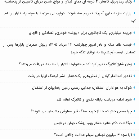
رگبار، رعدوبرق، کاهش ۴ درجه ای دمای گیلان و مواج شدن دریای کاسپین از پنجشنبه
وزارت خزانه داری آمریکا تحریم سه شرکت هواپیمایی مرتبط با سپاه پاسداران را لغو
کرد
جریمه میلیاردی یک قاچاقچی برای «پیوند» خودروی تصادفی و قاچاق
قیمت طلا، سکه و دلار امروز چهارشنبه ۱۴ مرداد ۱۴۰۵؛ ریزش همزمان بازارها پس از
تعطیلی اربعین/چشم‌ها به توافق تنگه هرمز
زمان شارژ کالابرگ تغییر کرد؛ کدام خانوارها اعتبار را ماه بعد دریافت می‌کنند؟
تقدیر استاندار گیلان از تلاش‌های یک‌دهه‌ای نشر فرهنگ ایلیا در رشت
شوک به هواداران استقلال؛ جدایی رسمی رامین رضاییان از استقلال
شرط ادامه دریافت یارانه نقدی و کالابرگ اعلام شد
چرا بعضی خانواده ها از خرید سنگ قبر سفارشی پشیمان می شوند؟
درگذشت دکتر هانیه حقانی‌پور، پزشک جوان در فومن
آیا سود ۳ میلیون تومانی سهام عدالت واقعی است؟