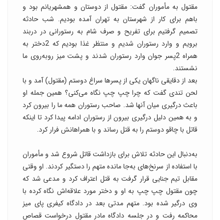
مقتول به مأموران گفت: مقتول از دوستان و همشهریانم بود و
باهم برای کار از شهرستان به تهران آمده بودیم. شب حادثه
تصمیم گرفتیم برای تفریح و صرف شام به رستورانی در دربند
برویم و وارد رستوران شدیم و منتظر غذا بودیم که 2دختر به
همراه 2پسر جوان وارد رستوران شدند و پشت میز روبه‌روی ما
نشستند.
بعد از دقایقی ناگهان یکی از پسرها سراغ دوستم (مقتول) آمد و با
لحن تندی گفت که چرا چپ چپ نگاه می‌کنی؟ همین جمله او
باعث درگیری میان آنها شد. صاحب رستوران همه ما را بیرون کرد
و به همین دلیل درگیری بیرون از رستوران ادامه پیدا کرد تا اینکه
قاتل با چاقو دوستم را به قتل رساند و با همراهانش فرار کرد.
به‌دنبال این حادثه تلاش برای بازداشت قاتل شروع شد و مأموران
با استفاده از سرنخ‌های به‌جا مانده متهم را دستگیر کردند. او وقتی
مقابل تیم جنایی قرار گرفت به قتل اعتراف کرد و مدعی شد که
چون مقتول چپ چپ به او و دختر مورد علاقه‌اش نگاه کرده با
وی درگیر شده بود. متهم مدتی بعد در دادگاه کیفری پای میز
محاکمه رفت و در جلسه دادگاه مادر مقتول درخواست قصاص