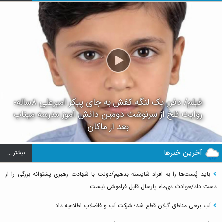
فیلم/ دفن یک لنگه کفش به جای پیکر امیرعلی ۸ساله؛
روایت تلخ از سرنوشت دومین دانش آموز مدرسه میناب
بعد از ماکان
آخرین خبرها
بيشتر ...
باید پُست‌ها را به افراد شایسته بدهیم/دولت با شهادت رهبری پشتوانه بزرگی را از
دست داد/حوادث دی‌ماه پارسال قابل فراموشی نیست
آب برخی مناطق گیلان قطع شد؛ شرکت آب و فاضلاب اطلاعیه داد