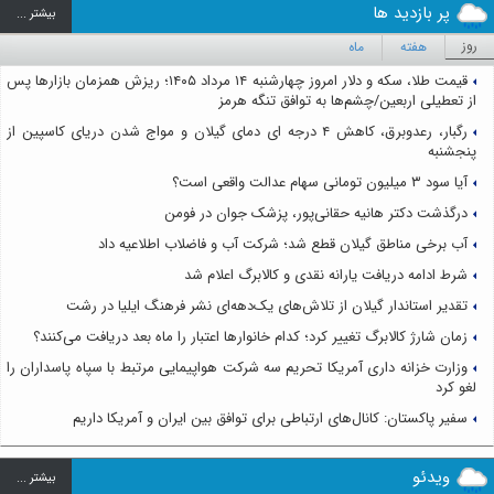
پر بازدید ها
بيشتر ...
روز
هفته
ماه
قیمت طلا، سکه و دلار امروز چهارشنبه ۱۴ مرداد ۱۴۰۵؛ ریزش همزمان بازارها پس
از تعطیلی اربعین/چشم‌ها به توافق تنگه هرمز
رگبار، رعدوبرق، کاهش ۴ درجه ای دمای گیلان و مواج شدن دریای کاسپین از
پنجشنبه
آیا سود ۳ میلیون تومانی سهام عدالت واقعی است؟
درگذشت دکتر هانیه حقانی‌پور، پزشک جوان در فومن
آب برخی مناطق گیلان قطع شد؛ شرکت آب و فاضلاب اطلاعیه داد
شرط ادامه دریافت یارانه نقدی و کالابرگ اعلام شد
تقدیر استاندار گیلان از تلاش‌های یک‌دهه‌ای نشر فرهنگ ایلیا در رشت
زمان شارژ کالابرگ تغییر کرد؛ کدام خانوارها اعتبار را ماه بعد دریافت می‌کنند؟
وزارت خزانه داری آمریکا تحریم سه شرکت هواپیمایی مرتبط با سپاه پاسداران را
لغو کرد
سفیر پاکستان: کانال‌های ارتباطی برای توافق بین ایران و آمریکا داریم
ویدئو
بيشتر ...