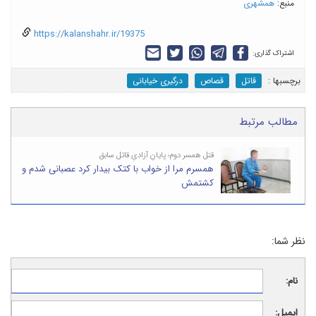
منبع:
همشهری
https://kalanshahr.ir/19375
اشتراک گذاری:
برچسب‎ها :
قاتل
قصاص
درگیری خیابانی
مطالب مرتبط
قتل همسر دوم؛ پایانِ آزادیِ قاتل سابق
همسرم مرا از خواب با کتک بیدار کرد عصبانی شدم و
کشتمش
نظر شما:
نام:
ایمیل: