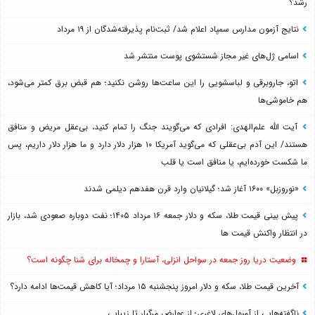
رشد؟
نتایج آزمون مدارس سمپاد اعلام شد/ ثبت‌نام پذیرفته‌شدگان از ۱۹ مرداد
اسامی ژل‌های غیر مجاز شستشوی پوست منتشر شد
اتو، جاروبرقی و لباسشویی را این ساعت‌ها روشن نکنید؛ هم قبض برق کمتر می‌شود،
هم خاموشی‌ها
آیت الله علم‌الهدی: افرادی که می‌گویند جنگ را تمام کنید، بی‌عقل مریض و منافق
هستند/ این آدم بی‌عقلی که می‌گوید آمریکا ۱۰ هزار دلار دارد و ما هزار دلار داریم، پس
ما شکست خورده‌ایم، یا منافق است یا قلب
«نوروزبل» ۱۶۰۰ آغاز شد؛ گیلانیان وارد قرن هفدهم دیلمی شدند
پیش بینی قیمت طلا، سکه و دلار جمعه ۱۶ مرداد ۱۴۰۵؛ نفت دوباره صعودی شد، بازار
در انتظار واکنش قیمت ها
وضعیت دریا روز جمعه در سواحل انزلی، آستارا و چمخاله برای شنا چگونه است؟
آخرین قیمت طلا، سکه و دلار امروز پنجشنبه ۱۵ مرداد؛ آیا کاهش قیمت‌ها ادامه دارد؟
ناگفته‌هایی از آمپول‌های لاغری؛ از عوارض مرگبار تا زیبایی